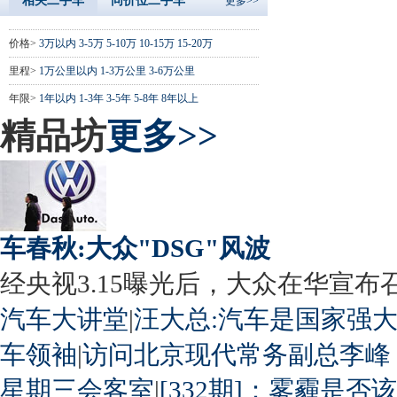
相关二手车
同价位二手车
更多>>
价格>
3万以内
3-5万
5-10万
10-15万
15-20万
里程>
1万公里以内
1-3万公里
3-6万公里
年限>
1年以内
1-3年
3-5年
5-8年
8年以上
精品坊
更多>>
车春秋:大众"DSG"风波
经央视3.15曝光后，大众在华宣布召回
汽车大讲堂
|
汪大总:汽车是国家强
车领袖
|
访问北京现代常务副总李峰
星期三会客室
|
[332期]：雾霾是否