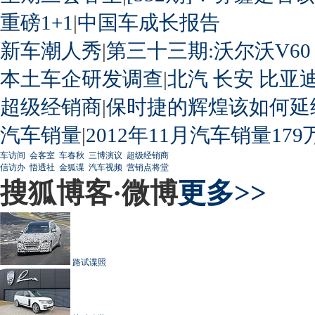
重磅1+1
|
中国车成长报告
新车潮人秀
|
第三十三期:沃尔沃V60
本土车企研发调查
|
北汽
长安
比亚
超级经销商
|
保时捷的辉煌该如何延
汽车销量
|
2012年11月汽车销量179
车访间
会客室
车春秋
三博演议
超级经销商
信访办
悟透社
金狐谍
汽车视频
营销点将堂
搜狐博客·微博
更多>>
路试谍照