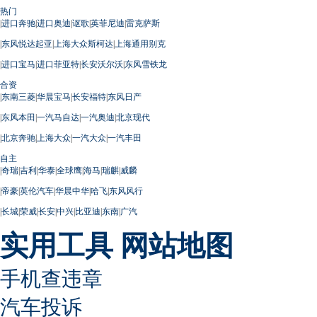
热门
|
进口奔驰
|
进口奥迪
|
讴歌
|
英菲尼迪
|
雷克萨斯
|
东风悦达起亚
|
上海大众斯柯达
|
上海通用别克
|
进口宝马
|
进口菲亚特
|
长安沃尔沃
|
东风雪铁龙
合资
|
东南三菱
|
华晨宝马
|
长安福特
|
东风日产
|
东风本田
|
一汽马自达
|
一汽奥迪
|
北京现代
|
北京奔驰
|
上海大众
|
一汽大众
|
一汽丰田
自主
|
奇瑞
|
吉利
|
华泰
|
全球鹰
|
海马
|
瑞麒
|
威麟
|
帝豪
|
英伦汽车
|
华晨中华
|
哈飞
|
东风风行
|
长城
|
荣威
|
长安
|
中兴
|
比亚迪
|
东南
|
广汽
实用工具
网站地图
手机查违章
汽车投诉