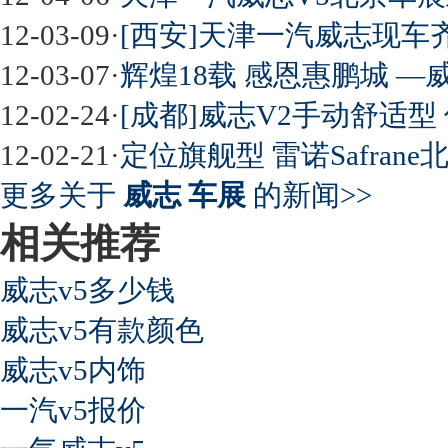
12-03-09
·
[西安]天津一汽威志现车
最强山寨 又奥迪又奔驰
12-03-07
·
辉煌18载 感恩惠鹏城 —威
12-02-24
·
[成都]威志V2手动舒适型 
12-02-21
·
定位旗舰型 雷诺Safran
超速事故紧急救命操作
更多关于
威志 车展
的新闻>>
相关推荐
威志v5多少钱
威志v5有款颜色
威志v5内饰
一汽v5报价