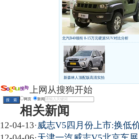
北汽B40领衔 8-15万元硬派SUV对比分析
丰田推八款低价新车 全新RAV4海外售1
[
第九代雅阁/本田新小SUV
大众SUV降12万/
凯越已跌至8折甩卖
6款合资自主车是真的低价
给中国人争气的热销SUV
全新马自达6：海外卖
10万元新车叫板合资
15万买车谁好
8-15万硬派
新森林人顶配版高清实拍
长城2013年新SUV规划曝光
新捷达售价或低于8
全新胜达23日上市
秒杀日系的SUV
大众6万
上网从搜狗开始
最高法解释：醉驾毒驾发生交通事故 交强险应
网页
新闻
相关新闻
屌丝必看世界末日逃亡车
12-04-13
·
威志V5四月份上市:换低
12-04-06
·
天津一汽威志V5北京车展上