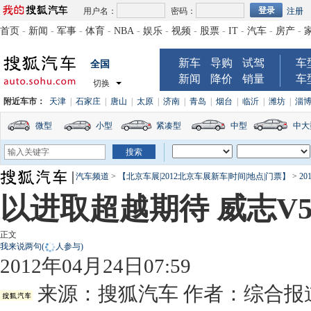
用户名：
密码：
注册
首页
-
新闻
-
军事
-
体育
-
NBA
-
娱乐
-
视频
-
股票
-
IT
-
汽车
-
房产
-
新车
导购
试驾
车
全国
新闻
降价
销量
车
切换
附近车市：
天津
|
石家庄
|
唐山
|
太原
|
济南
|
青岛
|
烟台
|
临沂
|
潍坊
|
淄
微型
小型
紧凑型
中型
中大
汽车频道
>
【北京车展|2012北京车展新车|时间|地点|门票】
>
2
以进取超越期待 威志V
正文
我来说两句
(
人参与)
2012年04月24日07:59
来源：
搜狐汽车
作者：综合报