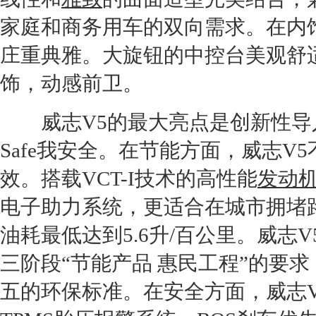
家庭和商务用车的双向需求。在内
庄重典雅。大旋钮的中控台美观舒
饰，动感前卫。
威志V5
的最大亮点是创新性导入
Safe我安全。在
节能
方面，
威志V5
效。搭载VCT-I技术的高性能
发动
电子助力系统，更适合在城市拥堵
油耗最低达到5.6升/百公里。
威志V
三阶段“
节能
产品 惠民工程”的要求
五的
环保
标准。在安全方面，
威志V