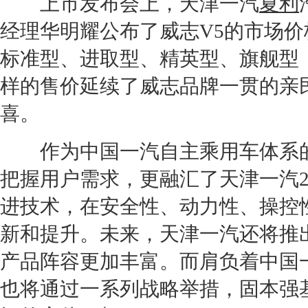
上市发布会上，
天津一汽
夏利
经理华明耀公布了
威志V5
的市场价
标准型、进取型、精英型、旗舰型，售
样的售价延续了
威志
品牌一贯的亲
喜。
作为中国
一汽
自主乘用车体系
把握用户需求，更融汇了
天津一汽
进技术，在安全性、动力性、操控
新和提升。未来，
天津一汽
还将推
产品阵容更加丰富。而肩负着中国
也将通过一系列战略举措，固本强基