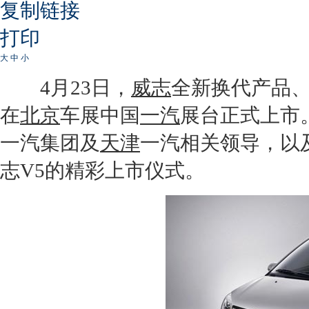
复制链接
打印
大
中
小
4月23日，
威志
全新换代产品、
在
北京
车展中国
一汽
展台正式上市
一汽
集团及
天津
一汽
相关领导，以
志V5
的精彩上市仪式。