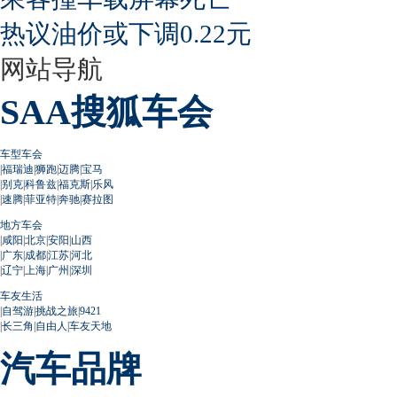
热议油价或下调0.22元
网站导航
SAA搜狐车会
车型车会
|
福瑞迪
|
狮跑
|
迈腾
|
宝马
|
别克
|
科鲁兹
|
福克斯
|
乐风
|
速腾
|
菲亚特
|
奔驰
|
赛拉图
地方车会
|
咸阳
|
北京
|
安阳
|
山西
|
广东
|
成都
|
江苏
|
河北
|
辽宁
|
上海
|
广州
|
深圳
车友生活
|
自驾游
|
挑战之旅
|
9421
|
长三角
|
自由人
|
车友天地
汽车品牌