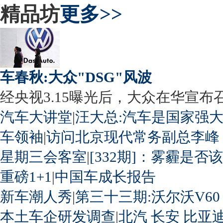
精品坊
更多>>
车春秋:大众"DSG"风波
经央视3.15曝光后，大众在华宣布召回
汽车大讲堂
|
汪大总:汽车是国家强
车领袖
|
访问北京现代常务副总李峰
星期三会客室
|
[332期]：雾霾是否
重磅1+1
|
中国车成长报告
新车潮人秀
|
第三十三期:沃尔沃V60
本土车企研发调查
|
北汽
长安
比亚