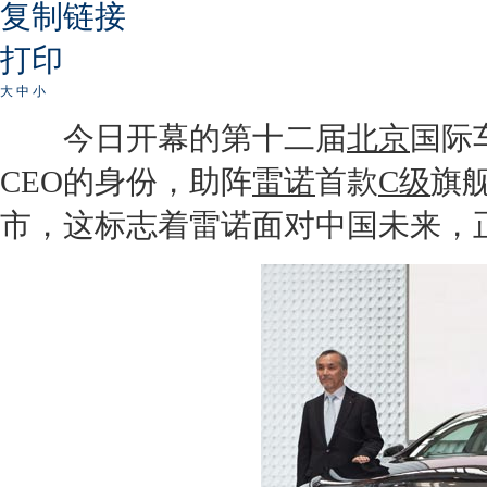
复制链接
打印
大
中
小
今日开幕的第十二届
北京
国际
CEO的身份，助阵
雷诺
首款
C级
旗
市，这标志着
雷诺
面对中国未来，