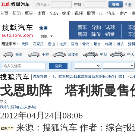
用户名：
密码：
注册
首页
-
新闻
-
军事
-
体育
-
NBA
-
娱乐
-
视频
-
股票
-
IT
-
汽车
-
房产
-
新车
导购
试驾
车
全国
新闻
降价
销量
车
切换
附近车市：
天津
|
石家庄
|
唐山
|
太原
|
济南
|
青岛
|
烟台
|
临沂
|
潍坊
|
淄
微型
小型
紧凑型
中型
中大
汽车频道
>
【北京车展|2012北京车展新车|时间|地点|门票】
>
2
戈恩助阵 塔利斯曼售价31
正文
我来说两句
(
人参与)
2012年04月24日08:06
来源：
搜狐汽车
作者：综合报