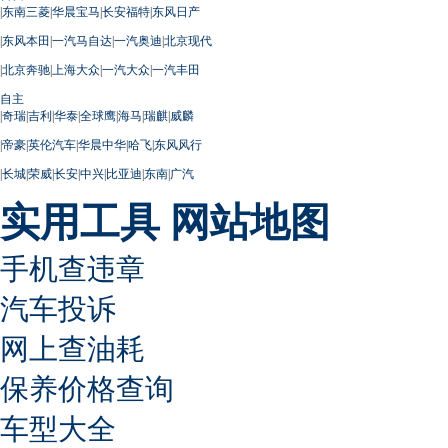
|
东南三菱
|
华晨宝马
|
长安福特
|
东风日产
|
东风本田
|
一汽马自达
|
一汽奥迪
|
北京现代
|
北京奔驰
|
上海大众
|
一汽大众
|
一汽丰田
自主
|
奇瑞
|
吉利
|
华泰
|
全球鹰
|
海马
|
瑞麒
|
威麟
|
帝豪
|
英伦汽车
|
华晨中华
|
哈飞
|
东风风行
|
长城
|
荣威
|
长安
|
中兴
|
比亚迪
|
东南
|
广汽
实用工具
网站地图
手机查违章
汽车投诉
网上查油耗
保养价格查询
车型大全