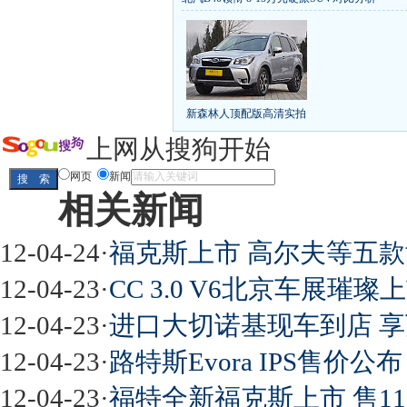
丰田推八款低价新车 全新RAV4海外售1
[
第九代雅阁/本田新小SUV
大众SUV降12万/
凯越已跌至8折甩卖
6款合资自主车是真的低价
给中国人争气的热销SUV
全新马自达6：海外卖
10万元新车叫板合资
15万买车谁好
8-15万硬派
新森林人顶配版高清实拍
长城2013年新SUV规划曝光
新捷达售价或低于8
全新胜达23日上市
秒杀日系的SUV
大众6万
上网从搜狗开始
最高法解释：醉驾毒驾发生交通事故 交强险应
网页
新闻
相关新闻
屌丝必看世界末日逃亡车
12-04-24
·
福克斯上市 高尔夫等五
12-04-23
·
CC 3.0 V6北京车展璀璨上
12-04-23
·
进口大切诺基现车到店 
最强山寨 又奥迪又奔驰
12-04-23
·
路特斯Evora IPS售价公布 
12-04-23
·
福特全新福克斯上市 售11.99