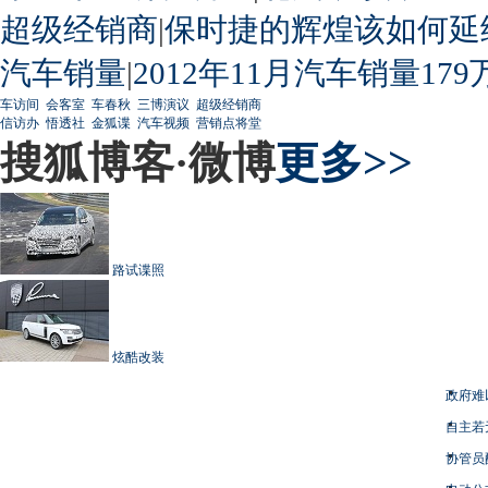
超级经销商
|
保时捷的辉煌该如何延
汽车销量
|
2012年11月汽车销量179
车访间
会客室
车春秋
三博演议
超级经销商
信访办
悟透社
金狐谍
汽车视频
营销点将堂
搜狐博客·微博
更多>>
路试谍照
炫酷改装
政府难
自主若
协管员