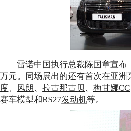
雷诺
中国执行总裁陈国章宣布
万元。同场展出的还有首次在亚洲
度
、
风朗
、
拉古那古贝
、
梅甘娜CC
赛车模型和RS27
发动机
等。