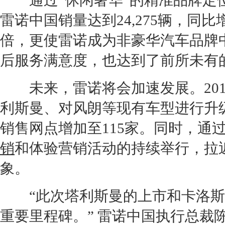
通过“休闲奢华”的精准品牌定位
雷诺
中国销量达到24,275辆，同比
倍，更使
雷诺
成为非豪华汽车品牌
后服务满意度，也达到了前所未有的
未来，
雷诺
将会加速发展。20
利斯曼
、对
风朗
等现有车型进行升
销售网点增加至115家。同时，通过
销
和体验
营销
活动的持续举行，拉
象。
“此次
塔利斯曼
的上市和卡洛斯
重要里程碑。”
雷诺
中国执行总裁