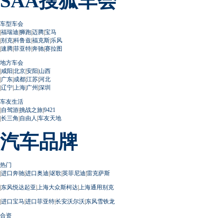
SAA搜狐车会
车型车会
|
福瑞迪
|
狮跑
|
迈腾
|
宝马
|
别克
|
科鲁兹
|
福克斯
|
乐风
|
速腾
|
菲亚特
|
奔驰
|
赛拉图
地方车会
|
咸阳
|
北京
|
安阳
|
山西
|
广东
|
成都
|
江苏
|
河北
|
辽宁
|
上海
|
广州
|
深圳
车友生活
|
自驾游
|
挑战之旅
|
9421
|
长三角
|
自由人
|
车友天地
汽车品牌
热门
|
进口奔驰
|
进口奥迪
|
讴歌
|
英菲尼迪
|
雷克萨斯
|
东风悦达起亚
|
上海大众斯柯达
|
上海通用别克
|
进口宝马
|
进口菲亚特
|
长安沃尔沃
|
东风雪铁龙
合资