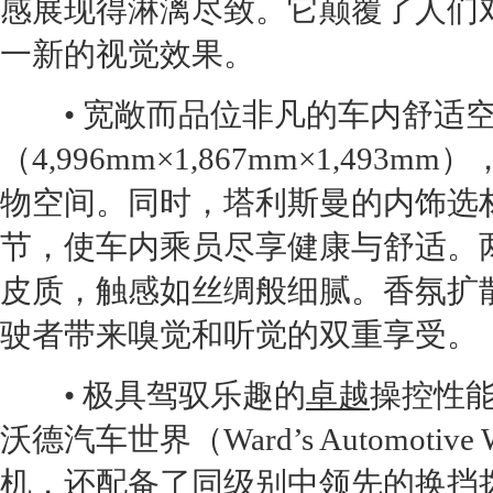
感展现得淋漓尽致。它颠覆了人们
一新的视觉效果。
• 宽敞而品位非凡的车内舒适空
（4,996mm×1,867mm×1,493mm）
物空间。同时，
塔利斯曼
的内饰选
节，使车内乘员尽享健康与舒适。两
皮质，触感如丝绸般细腻。香氛扩散
驶者带来嗅觉和听觉的双重享受。
• 极具驾驭乐趣的
卓越
操控性
沃德汽车世界（Ward’s Automotive
机
，还配备了同级别中领先的换挡