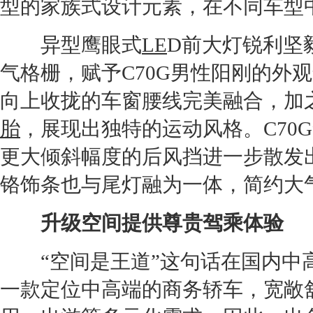
型的家族式设计元素，在不同车型
异型鹰眼式
LE
D前大灯锐利坚
气格栅，赋予
C70G
男性阳刚的外观
向上收拢的车窗腰线完美融合，加
胎
，展现出独特的运动风格。
C70G
更大倾斜幅度的后风挡进一步散发
铬饰条也与尾灯融为一体，简约大
升级空间提供尊贵驾乘体验
“空间是王道”这句话在国内中高
一款定位中高端的商务轿车，宽敞