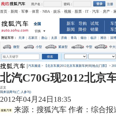
用户名：
密码：
注册
首页
-
新闻
-
军事
-
体育
-
NBA
-
娱乐
-
视频
-
股票
-
IT
-
汽车
-
房产
-
新车
导购
试驾
车
全国
新闻
降价
销量
车
切换
附近车市：
天津
|
石家庄
|
唐山
|
太原
|
济南
|
青岛
|
烟台
|
临沂
|
潍坊
|
淄
微型
小型
紧凑型
中型
中大
汽车频道
>
【北京车展|2012北京车展新车|时间|地点|门票】
>
2
北汽C70G现2012北京车
正文
我来说两句
(
人参与)
2012年04月24日18:35
来源：
搜狐汽车
作者：综合报