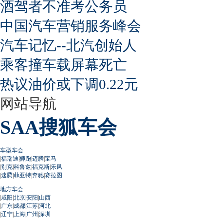
酒驾者不准考公务员
中国汽车营销服务峰会
汽车记忆--北汽创始人
乘客撞车载屏幕死亡
热议油价或下调0.22元
网站导航
SAA搜狐车会
车型车会
|
福瑞迪
|
狮跑
|
迈腾
|
宝马
|
别克
|
科鲁兹
|
福克斯
|
乐风
|
速腾
|
菲亚特
|
奔驰
|
赛拉图
地方车会
|
咸阳
|
北京
|
安阳
|
山西
|
广东
|
成都
|
江苏
|
河北
|
辽宁
|
上海
|
广州
|
深圳