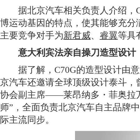
据
北京汽车
相关负责人介绍，
博
运动基因的特点，使其能够充分
主要竞争对手为
新君威
、
睿翼
等具
意大利宾法亲自操刀造型设计
据了解，
C70G
的造型设计由意
京汽车
还邀请全球顶级设计泰斗，
协会副主席——莱昂纳多・菲奥拉
师”，全面负责
北京汽车
自主品牌中
际主流同步。