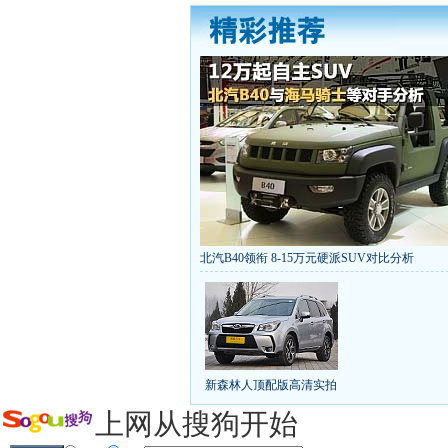
北汽B40领衔 8-15万元硬派SUV对比分析
丰田推八款低价新车 全新RAV4海外售1
[
第九代雅阁/本田新小SUV
大众SUV降12万/
凯越已跌至8折甩卖
6款合资自主车是真的低价
给中国人争气的热销SUV
全新马自达6：海外卖
10万元新车叫板合资
15万买车谁好
8-15万硬派
新森林人顶配版高清实拍
长城2013年新SUV规划曝光
新捷达售价或低于8
全新胜达23日上市
秒杀日系的SUV
大众6万
上网从搜狗开始
最高法解释：醉驾毒驾发生交通事故 交强险应