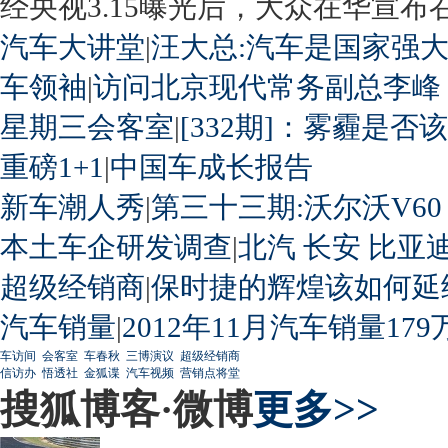
经央视3.15曝光后，大众在华宣布召回
汽车大讲堂
|
汪大总:汽车是国家强
车领袖
|
访问北京现代常务副总李峰
星期三会客室
|
[332期]：雾霾是否
重磅1+1
|
中国车成长报告
新车潮人秀
|
第三十三期:沃尔沃V60
本土车企研发调查
|
北汽
长安
比亚
超级经销商
|
保时捷的辉煌该如何延
汽车销量
|
2012年11月汽车销量179
车访间
会客室
车春秋
三博演议
超级经销商
信访办
悟透社
金狐谍
汽车视频
营销点将堂
搜狐博客·微博
更多>>