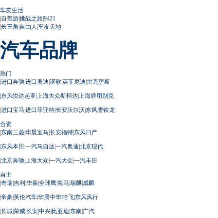
车友生活
|
自驾游
|
挑战之旅
|
9421
|
长三角
|
自由人
|
车友天地
汽车品牌
热门
|
进口奔驰
|
进口奥迪
|
讴歌
|
英菲尼迪
|
雷克萨斯
|
东风悦达起亚
|
上海大众斯柯达
|
上海通用别克
|
进口宝马
|
进口菲亚特
|
长安沃尔沃
|
东风雪铁龙
合资
|
东南三菱
|
华晨宝马
|
长安福特
|
东风日产
|
东风本田
|
一汽马自达
|
一汽奥迪
|
北京现代
|
北京奔驰
|
上海大众
|
一汽大众
|
一汽丰田
自主
|
奇瑞
|
吉利
|
华泰
|
全球鹰
|
海马
|
瑞麒
|
威麟
|
帝豪
|
英伦汽车
|
华晨中华
|
哈飞
|
东风风行
|
长城
|
荣威
|
长安
|
中兴
|
比亚迪
|
东南
|
广汽