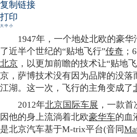
复制链接
打印
大
中
小
1947年，一个地处北欧的豪华
了近半个世纪的“贴地飞行”
传奇
；
北京
，以更加前瞻的技术让“贴地
京，
萨博
技术没有因为品牌的没落
江湖。这一次，飞行的主角变成了
2012年
北京国际车展
，一款首
因他的身上流淌着北欧
豪华车
的血
是
北京汽车
基于M-trix平台(音同
Mat