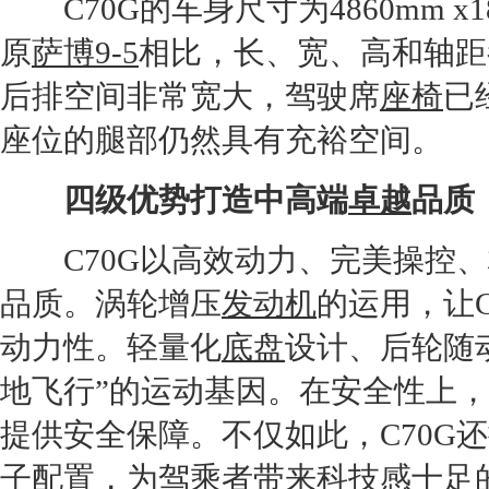
C70G
的车身尺寸为4860mm x18
原
萨博9-5
相比，长、宽、高和轴距
后排空间非常宽大，驾驶席
座椅
已
座位的腿部仍然具有充裕空间。
四级优势打造中高端
卓越
品质
C70G
以高效动力、完美操控、
品质。涡轮增压
发动机
的运用，让
动力性。轻量化
底盘
设计、后轮随
地飞行”的运动基因。在安全性上，
提供安全保障。不仅如此，
C70G
还
子配置，为驾乘者带来科技感十足