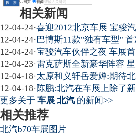
网页
新闻
相关新闻
屌丝必看世界末日逃亡车
12-04-24
·
喜迎2012北京车展 宝骏汽
12-04-24
·
巴博斯11款"独有车型" 
12-04-24
·
宝骏汽车伙伴之夜 车展
最强山寨 又奥迪又奔驰
12-04-23
·
雷克萨斯全新豪华阵容 星
12-04-18
·
太原和义轩岳爱婵:期待北汽
12-04-18
·
陈鹏:北汽在车展上除了新
超速事故紧急救命操作
更多关于
车展 北汽
的新闻>>
相关推荐
北汽b70车展图片