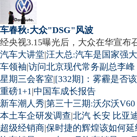
车春秋:大众"DSG"风波
经央视3.15曝光后，大众在华宣布召回
汽车大讲堂
|
汪大总:汽车是国家强
车领袖
|
访问北京现代常务副总李峰
星期三会客室
|
[332期]：雾霾是否
重磅1+1
|
中国车成长报告
新车潮人秀
|
第三十三期:沃尔沃V60
本土车企研发调查
|
北汽
长安
比亚
超级经销商
|
保时捷的辉煌该如何延