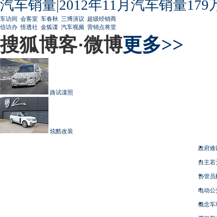
汽车销量
|
2012年11月汽车销量179
车访间
会客室
车春秋
三博演议
超级经销商
信访办
悟透社
金狐谍
汽车视频
营销点将堂
搜狐博客·微博
更多>>
路试谍照
炫酷改装
政府难
自主若
协管员
电动公
概念车