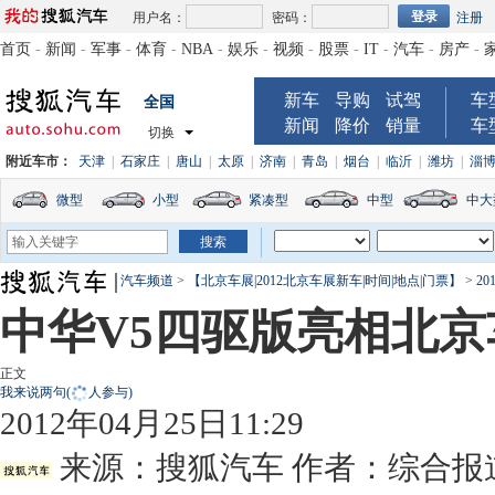
用户名：
密码：
注册
首页
-
新闻
-
军事
-
体育
-
NBA
-
娱乐
-
视频
-
股票
-
IT
-
汽车
-
房产
-
新车
导购
试驾
车
全国
新闻
降价
销量
车
切换
附近车市：
天津
|
石家庄
|
唐山
|
太原
|
济南
|
青岛
|
烟台
|
临沂
|
潍坊
|
淄
微型
小型
紧凑型
中型
中大
汽车频道
>
【北京车展|2012北京车展新车|时间|地点|门票】
>
2
中华V5四驱版亮相北京
正文
我来说两句
(
人参与)
2012年04月25日11:29
来源：
搜狐汽车
作者：综合报