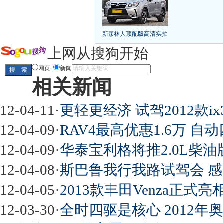
凯越已跌至8折甩卖
6款合资自主车是真的低价
给中国人争气的热销SUV
全新马自达6：海外卖
10万元新车叫板合资
15万买车谁好
8-15万硬派
新森林人顶配版高清实拍
长城2013年新SUV规划曝光
新捷达售价或低于8
全新胜达23日上市
秒杀日系的SUV
大众6万
上网从搜狗开始
最高法解释：醉驾毒驾发生交通事故 交强险应
网页
新闻
相关新闻
屌丝必看世界末日逃亡车
12-04-11
·
更轻更经济 试驾2012款ix35
12-04-09
·
RAV4最高优惠1.6万 自动
12-04-09
·
华泰宝利格将推2.0L柴油
最强山寨 又奥迪又奔驰
12-04-08
·
斯巴鲁我行我路试驾会 感
12-04-05
·
2013款丰田Venza正式
12-03-30
·
全时四驱是核心 2012
超速事故紧急救命操作