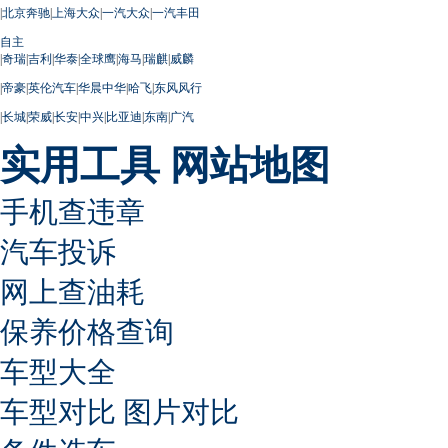
|
北京奔驰
|
上海大众
|
一汽大众
|
一汽丰田
自主
|
奇瑞
|
吉利
|
华泰
|
全球鹰
|
海马
|
瑞麒
|
威麟
|
帝豪
|
英伦汽车
|
华晨中华
|
哈飞
|
东风风行
|
长城
|
荣威
|
长安
|
中兴
|
比亚迪
|
东南
|
广汽
实用工具
网站地图
手机查违章
汽车投诉
网上查油耗
保养价格查询
车型大全
车型对比
图片对比