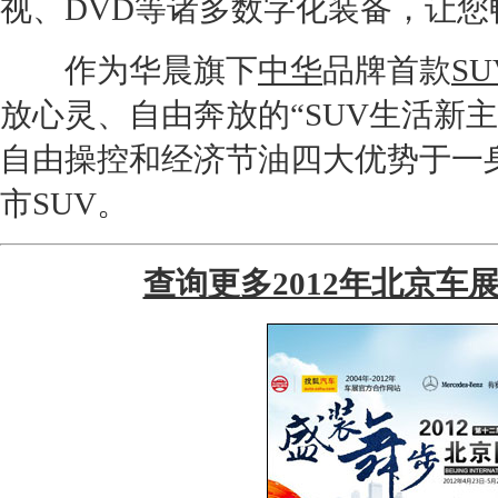
视、DVD等诸多数字化装备，让
作为
华晨
旗下
中华
品牌首款
SU
放心灵、自由奔放的“
SUV
生活新主
自由操控和经济节油四大优势于一
市
SUV
。
查询更多2012年北京车展