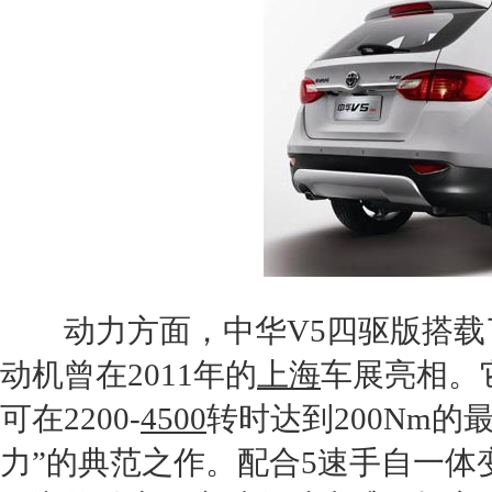
动力方面，
中华V5
四驱版搭载
动机
曾在2011年的
上海
车展亮相。它
可在2200-
4500
转时达到200Nm的
力”的典范之作。配合5速手自一体