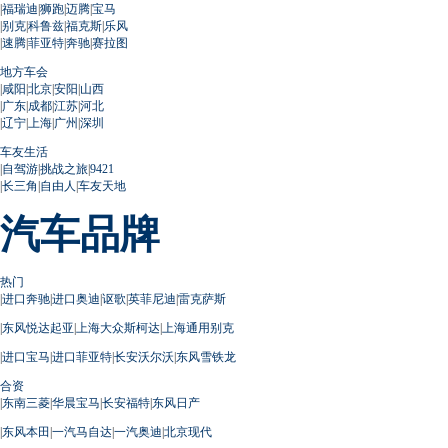
|
福瑞迪
|
狮跑
|
迈腾
|
宝马
|
别克
|
科鲁兹
|
福克斯
|
乐风
|
速腾
|
菲亚特
|
奔驰
|
赛拉图
地方车会
|
咸阳
|
北京
|
安阳
|
山西
|
广东
|
成都
|
江苏
|
河北
|
辽宁
|
上海
|
广州
|
深圳
车友生活
|
自驾游
|
挑战之旅
|
9421
|
长三角
|
自由人
|
车友天地
汽车品牌
热门
|
进口奔驰
|
进口奥迪
|
讴歌
|
英菲尼迪
|
雷克萨斯
|
东风悦达起亚
|
上海大众斯柯达
|
上海通用别克
|
进口宝马
|
进口菲亚特
|
长安沃尔沃
|
东风雪铁龙
合资
|
东南三菱
|
华晨宝马
|
长安福特
|
东风日产
|
东风本田
|
一汽马自达
|
一汽奥迪
|
北京现代