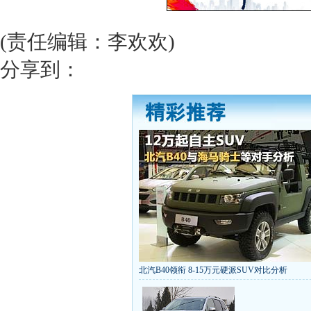
(责任编辑：李欢欢)
分享到：
北汽B40领衔 8-15万元硬派SUV对比分析
丰田推八款低价新车 全新RAV4海外售1
[
第九代雅阁/本田新小SUV
大众SUV降12万/