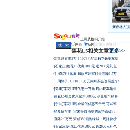
[
第九代雅阁
凯越已跌至
给中国人争
10万元新车
新森林人顶
长城2013
全新胜达23
最高法解释
上网从搜狗开始
网页
新闻
莲花L5相关文章
更多>>
·
新凯越直降2万！10万元配后独立悬架车型
屌丝必看世
·
[石家庄]莲花L5优惠5000元 送2000元礼包
·
手握8万往这看 10款三厢家轿最高降1.5万
·
一周降价TOP10：8万元内可买合资屌丝车!
·
[郑州]莲花L5可优惠一万元 店内现车销售
·
莲花L5现金优惠仅为6000元 少量现车销售
最强山寨 
·
[宁波]莲花L5现金最低优惠五千元 可试驾
·
酷夏躲车里! 宝来等自动空调家轿跌破7万
·
直降2.9万元 荣威350领跑绿城一周降价榜
·
[石家庄]莲花L5优惠5000元 送2000元礼包