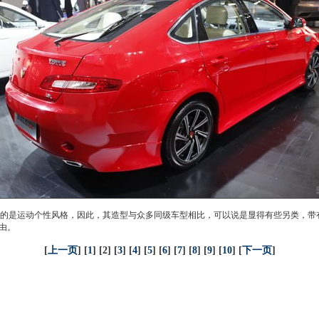
的是运动个性风格，因此，其造型与众多同级车型相比，可以说是显得有些另类，带有Spo
由。
[
上一页
] [
1
] [2] [
3
] [
4
] [
5
] [
6
] [
7
] [
8
] [
9
] [
10
] [
下一页
]