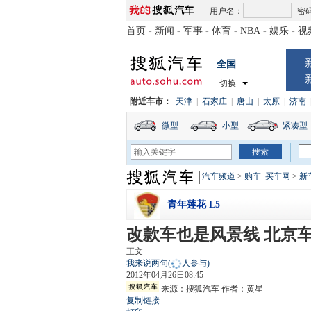
用户名：
密
首页
-
新闻
-
军事
-
体育
-
NBA
-
娱乐
-
视
全国
切换
附近车市：
天津
|
石家庄
|
唐山
|
太原
|
济南
微型
小型
紧凑型
汽车频道
>
购车_买车网
>
新
青年莲花 L5
改款车也是风景线 北京
正文
我来说两句
(
人参与)
2012年04月26日08:45
来源：
搜狐汽车
作者：黄星
复制链接