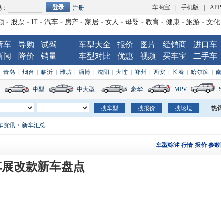
车商宝
|
手机版
|
AP
码：
注册
频
-
股票
-
IT
-
汽车
-
房产
-
家居
-
女人
-
母婴
-
教育
-
健康
-
旅游
-
文化
新车
导购
试驾
车型大全
报价
图片
经销商
进口车
新闻
降价
销量
车型对比
优惠
视频
买车宝
二手车
|
青岛
|
烟台
|
临沂
|
潍坊
|
淄博
|
沈阳
|
大连
|
郑州
|
西安
|
长春
|
哈尔滨
|
中型
中大型
豪华
MPV
热
车资讯
>
新车汇总
车型综述
行情-报价
参数
车展改款新车盘点