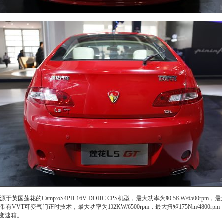
源于英国
莲花
的CamproS4PH 16V DOHC CPS机型，最大功率为90.5KW/6
500
rpm，最
带有VVT可变气门正时技术，最大功率为102KW/6
500
rpm，最大扭矩175Nm/4800rp
变速箱
。