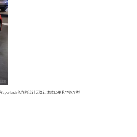
rtback色彩的设计无疑让改款
L5
更具轿
跑车
型