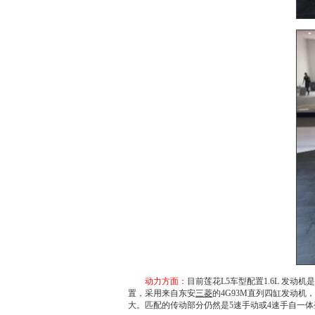
动力方面：
目前
莲花L5
车型配置1.6L
发动机
是
置，采用来自东安
三菱
的4G93M直列四缸
发动机
，
大。匹配的传动部分仍然是5速手动或4速手自一体