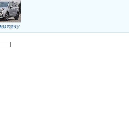
/本田新小SUV
大众SUV降12万/十车狂跌
]
8折甩卖
6款合资自主车是真的低价吗？
气的热销SUV
全新马自达6：海外卖13万
叫板合资
15万买车谁好
8-15万硬派SUV
配版高清实拍
年新SUV规划曝光
新捷达售价或低于8.5万
日上市
秒杀日系的SUV
大众6万低价车
：醉驾毒驾发生交通事故 交强险应赔偿
界末日逃亡车
又奥迪又奔驰