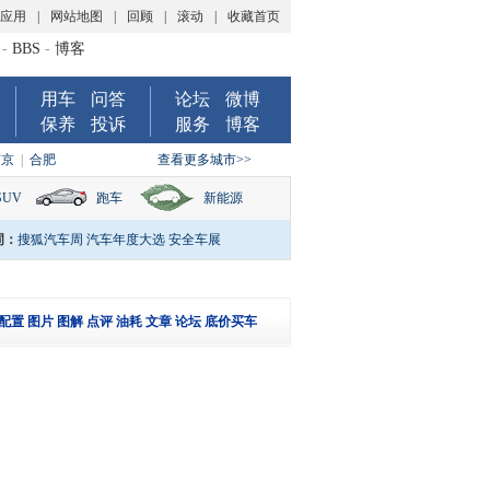
P应用
|
网站地图
|
回顾
|
滚动
|
收藏首页
-
BBS
-
博客
用车
问答
论坛
微博
保养
投诉
服务
博客
南京
|
合肥
查看更多城市>>
SUV
跑车
新能源
词：
搜狐汽车周
汽车年度大选
安全车展
配置
图片
图解
点评
油耗
文章
论坛
底价买车