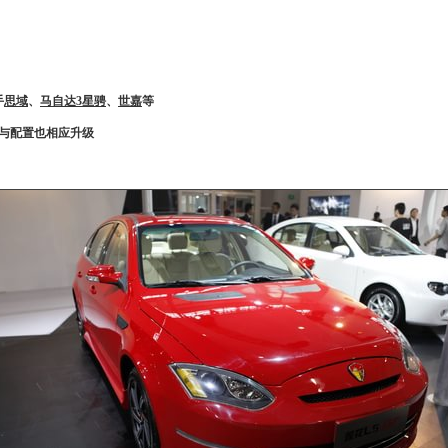
手
思域
、
马自达3星骋
、
世嘉
等
与配置也相应升级