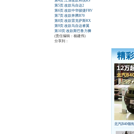
第4页:江淮改款和悦RS
第5页:改款马自达2
第6页:改款中华骏捷FRV
第7页:改款奔腾B70
第8页:改款雷克萨斯RX
第9页:改款马自达睿翼
第10页:改款斯巴鲁力狮
(责任编辑：杨建伟)
分享到：
北汽B40领衔
丰田推八款