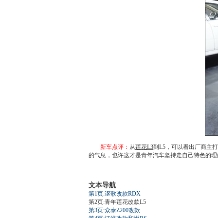
新车点评：
从
莲花L3
到
L5
，可以看出厂商主打
的气息，也许这才是青年汽车坚持走自己特色的理
文本导航
第1页:讴歌改款RDX
第2页:青年莲花改款L5
第3页:众泰Z200改款