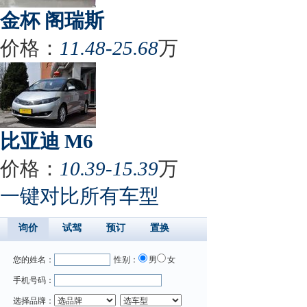
金杯 阁瑞斯
价格：
11.48-25.68
万
比亚迪 M6
价格：
10.39-15.39
万
一键对比所有车型
询价
试驾
预订
置换
您的姓名：
性别：
男
女
手机号码：
选择品牌：