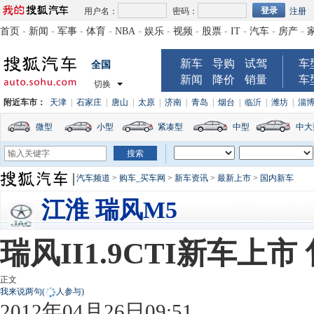
用户名：
密码：
注册
首页
-
新闻
-
军事
-
体育
-
NBA
-
娱乐
-
视频
-
股票
-
IT
-
汽车
-
房产
-
新车
导购
试驾
车
全国
新闻
降价
销量
车
切换
附近车市：
天津
|
石家庄
|
唐山
|
太原
|
济南
|
青岛
|
烟台
|
临沂
|
潍坊
|
淄
微型
小型
紧凑型
中型
中大
汽车频道
>
购车_买车网
>
新车资讯
>
最新上市
>
国内新车
江淮 瑞风M5
瑞风II1.9CTI新车上市 售
正文
我来说两句
(
人参与)
2012年04月26日09:51