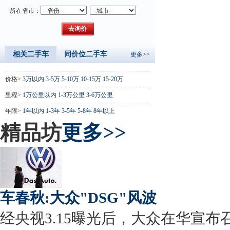
所在省市：
相关二手车
同价位二手车
更多>>
价格>
3万以内
3-5万
5-10万
10-15万
15-20万
里程>
1万公里以内
1-3万公里
3-6万公里
年限>
1年以内
1-3年
3-5年
5-8年
8年以上
精品坊
更多>>
车春秋:大众"DSG"风波
经央视3.15曝光后，大众在华宣布召回