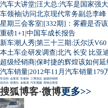
汽车大讲堂
|
汪大总:汽车是国家强
车领袖
|
访问北京现代常务副总李峰
星期三会客室
|
[332期]：雾霾是否
重磅1+1
|
中国车成长报告
新车潮人秀
|
第三十三期:沃尔沃V60
本土车企研发调查
|
北汽
长安
比亚
超级经销商
|
保时捷的辉煌该如何延
汽车销量
|
2012年11月汽车销量179
车访间
会客室
车春秋
三博演议
超级经销商
信访办
悟透社
金狐谍
汽车视频
营销点将堂
搜狐博客·微博
更多>>