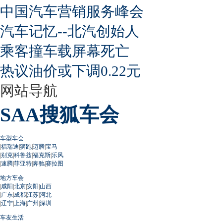
中国汽车营销服务峰会
汽车记忆--北汽创始人
乘客撞车载屏幕死亡
热议油价或下调0.22元
网站导航
SAA搜狐车会
车型车会
|
福瑞迪
|
狮跑
|
迈腾
|
宝马
|
别克
|
科鲁兹
|
福克斯
|
乐风
|
速腾
|
菲亚特
|
奔驰
|
赛拉图
地方车会
|
咸阳
|
北京
|
安阳
|
山西
|
广东
|
成都
|
江苏
|
河北
|
辽宁
|
上海
|
广州
|
深圳
车友生活