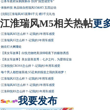
·
公务车政府采购限购令 扶持"国货成官车"
·
体验科技 来品味自然瑞风S5&M5 五四运动
超速事故紧急救命操作
·
[沈阳]江淮瑞风M5直降6千元 赠3千元礼包
江淮瑞风M5相关热帖
更多
·
江淮瑞风M5怎么样？-记我的1年用车感受
·
江淮瑞风S5怎么样？-记我的1年用车感受
·
她在灯火阑珊处
·
【美女车故事】白悦尤物绝美演绎暗夜下的极致诱惑
·
【美女车故事】美女甜美首秀：七夕之约，为爱情绽放
·
江淮悦悦CROSS怎么样？-记我的1年用车感受
·
每个男人都想做英雄,S5迟来的报道之我的英雄梦！
·
江淮瑞风S5怎么样？-记我的1年用车感受
·
江淮瑞风M5怎么样？-记我的1年用车感受
·
江淮和悦RS怎么样？-记我的1年用车感受
我要发布