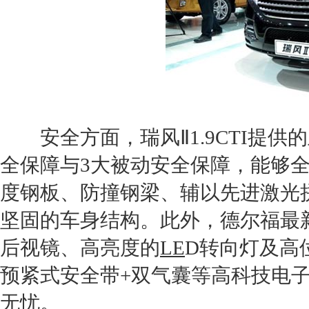
安全方面，
瑞风
Ⅱ1.9CTI
全保障与3大被动安全保障，能够
度钢板、防撞钢梁、辅以先进激光
坚固的车身结构。此外，德尔福最新
后视镜、高亮度的
LE
D转向灯及高
预紧式安全带+双气囊等高科技电
无忧。