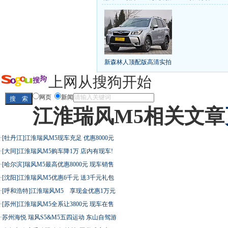
丰田推八款低价新车 全新RAV4海外售1
[
第九代雅阁/本田新小SUV
大众SUV降12万/
凯越已跌至8折甩卖
6款合资自主车是真的低价
给中国人争气的热销SUV
全新马自达6：海外卖
10万元新车叫板合资
15万买车谁好
8-15万硬派
新森林人顶配版高清实拍
长城2013年新SUV规划曝光
新捷达售价或低于8
全新胜达23日上市
秒杀日系的SUV
大众6万
上网从搜狗开始
最高法解释：醉驾毒驾发生交通事故 交强险应
网页
新闻
江淮瑞风M5相关文章
屌丝必看世界末日逃亡车
·
[牡丹江]江淮瑞风M5现车充足 优惠8000元
·
[大同]江淮瑞风M5购车降1万 店内有现车!
·
[哈尔滨]瑞风M5最高优惠8000元 现车销售
·
[沈阳]江淮瑞风M5优惠6千元 送3千元礼包
最强山寨 又奥迪又奔驰
·
[呼和浩特]江淮瑞风M5 享现金优惠1万元
·
[苏州]江淮瑞风M5全系让3800元 现车在售
·
苏州海悦 瑞风S5&M5五四运动 东山自驾游