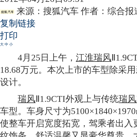
来源：
搜狐汽车
作者：综合报
复制链接
打印
大
中
小
4月25日上午，
江淮瑞风
Ⅱ1.9CT
18.68万元。本次上市的车型除
设计。
瑞风
Ⅱ1.9CTI外观上与传统
瑞风I
车型。车身尺寸为5100×1840×1
使整车开启宽度拓宽，驾乘者出入
纹饰条，舒适温馨又显豪华尊贵，