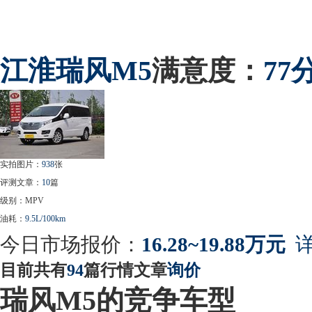
江淮
瑞风M5
满意度：
77
实拍图片：
938
张
评测文章：
10
篇
级别：MPV
油耗：
9.5L/100km
今日市场报价：
16.28~19.88万元
详
目前共有
94
篇行情文章
询价
瑞风M5的竞争车型