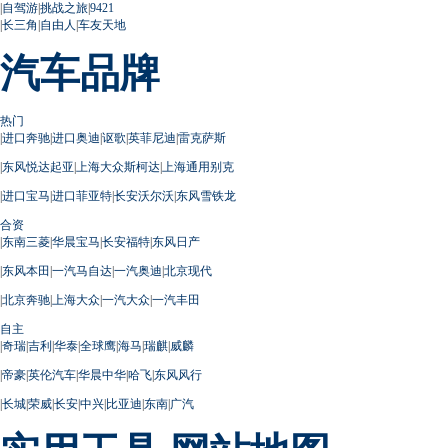
|
自驾游
|
挑战之旅
|
9421
|
长三角
|
自由人
|
车友天地
汽车品牌
热门
|
进口奔驰
|
进口奥迪
|
讴歌
|
英菲尼迪
|
雷克萨斯
|
东风悦达起亚
|
上海大众斯柯达
|
上海通用别克
|
进口宝马
|
进口菲亚特
|
长安沃尔沃
|
东风雪铁龙
合资
|
东南三菱
|
华晨宝马
|
长安福特
|
东风日产
|
东风本田
|
一汽马自达
|
一汽奥迪
|
北京现代
|
北京奔驰
|
上海大众
|
一汽大众
|
一汽丰田
自主
|
奇瑞
|
吉利
|
华泰
|
全球鹰
|
海马
|
瑞麒
|
威麟
|
帝豪
|
英伦汽车
|
华晨中华
|
哈飞
|
东风风行
|
长城
|
荣威
|
长安
|
中兴
|
比亚迪
|
东南
|
广汽