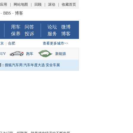
P应用
|
网站地图
|
回顾
|
滚动
|
收藏首页
-
BBS
-
博客
用车
问答
论坛
微博
保养
投诉
服务
博客
南京
|
合肥
查看更多城市>>
SUV
跑车
新能源
词：
搜狐汽车周
汽车年度大选
安全车展