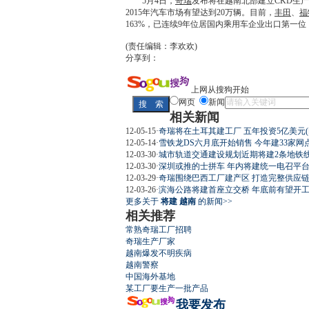
5月4日，
奇瑞
发布将在越南北部建立CKD生
2015年汽车市场有望达到20万辆。目前，
丰田
、
福
163%，已连续9年位居国内乘用车企业出口第一位
(责任编辑：李欢欢)
分享到：
上网从搜狗开始
网页
新闻
相关新闻
12-05-15
·
奇瑞将在土耳其建工厂 五年投资5亿美元(
12-05-14
·
雪铁龙DS六月底开始销售 今年建33家网
12-03-30
·
城市轨道交通建设规划近期将建2条地铁
12-03-30
·
深圳或推的士拼车 年内将建统一电召平台(
12-03-29
·
奇瑞围绕巴西工厂建产区 打造完整供应链(
12-03-26
·
滨海公路将建首座立交桥 年底前有望开工(
更多关于
将建 越南
的新闻>>
相关推荐
常熟奇瑞工厂招聘
奇瑞生产厂家
越南爆发不明疾病
越南警察
中国海外基地
某工厂要生产一批产品
我要发布