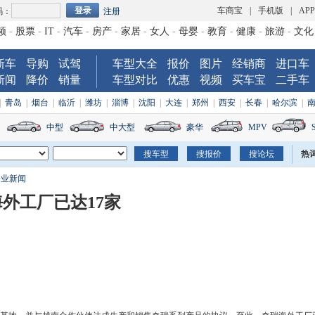
车商宝
|
手机版
|
AP
码：
注册
频
-
股票
-
IT
-
汽车
-
房产
-
家居
-
女人
-
母婴
-
教育
-
健康
-
旅游
-
文化
新车
导购
试驾
车型大全
报价
图片
经销商
进口车
新闻
降价
销量
车型对比
优惠
视频
买车宝
二手车
|
青岛
|
烟台
|
临沂
|
潍坊
|
淄博
|
沈阳
|
大连
|
郑州
|
西安
|
长春
|
哈尔滨
|
中型
中大型
豪华
MPV
热
企业新闻
外工厂已达17家