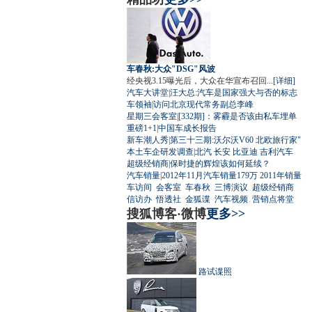
车春秋:大众"DSG"风波
经央视3.15曝光后，大众在华宣布召回...
[详细]
汽车大讲堂
|
汪大总:汽车是国家强大与否的标志
车领袖
|
访问北京现代常务副总李峰
星期三会客室
|
[332期]：雾霾是否该由私车埋单
重磅1+1
|
中国车成长报告
新车潮人秀
|
第三十三期:沃尔沃V60 北欧旅行家"
本土车企研发调查
|
北汽
长安
比亚迪
吉利汽车
超级经销商
|
保时捷的辉煌该如何延续？
汽车销量
|
2012年11月汽车销量179万
2011年销量
车访间
会客室
车春秋
三博演议
超级经销商
信访办
悟透社
金狐谍
汽车视频
营销点将堂
搜狐博客·微博
更多>>
路试谍照