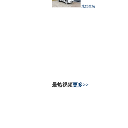
炫酷改装
最热视频
更多>>