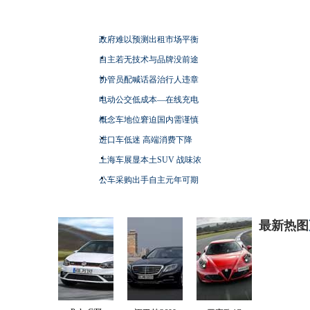
政府难以预测出租市场平衡
自主若无技术与品牌没前途
协管员配喊话器治行人违章
电动公交低成本—在线充电
概念车地位窘迫国内需谨慎
进口车低迷 高端消费下降
上海车展显本土SUV 战味浓
公车采购出手自主元年可期
最新热图