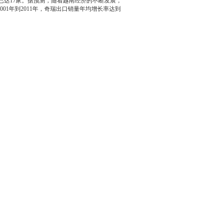
已达17家。据预测，随着越南经济的不断发展，
1年到2011年，
奇瑞
出口销量年均增长率达到