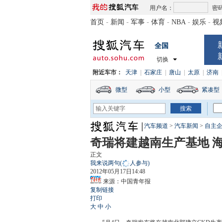
用户名：
密
首页
-
新闻
-
军事
-
体育
-
NBA
-
娱乐
-
视
全国
切换
附近车市：
天津
|
石家庄
|
唐山
|
太原
|
济南
微型
小型
紧凑型
汽车频道
>
汽车新闻
>
自主
奇瑞将建越南生产基地 海
正文
我来说两句
(
人参与)
2012年05月17日14:48
来源：
中国青年报
复制链接
打印
大
中
小