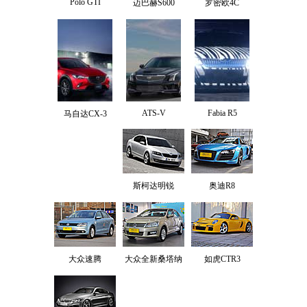
Polo GTI
迈巴赫S600
罗密欧4C
ATS-V
Fabia R5
马自达CX-3
斯柯达明锐
奥迪R8
大众速腾
大众全新桑塔纳
如虎CTR3