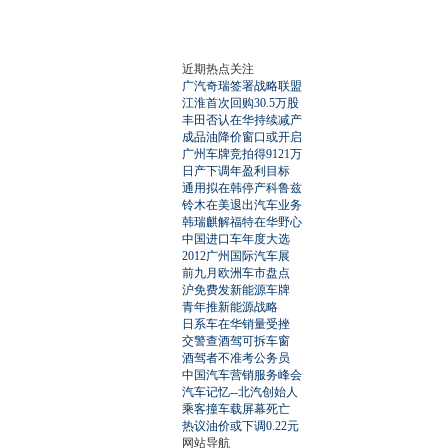
近期热点关注
广汽奇瑞签署战略联盟
江淮首次回购30.5万股
丰田否认在华持续减产
成品油降价窗口或开启
广州车牌竞拍得9121万
日产下调年盈利目标
通用拟在韩停产科鲁兹
铃木在美退出汽车业务
韩瑞麒解福特在华野心
中国进口车年度大选
2012广州国际汽车展
前九月欧洲车市盘点
沪免费发新能源车牌
青年推新能源战略
日系车在华销量受挫
交警查酒驾可拆车窗
酒驾者不准考公务员
中国汽车营销服务峰会
汽车记忆--北汽创始人
乘客撞车载屏幕死亡
热议油价或下调0.22元
网站导航