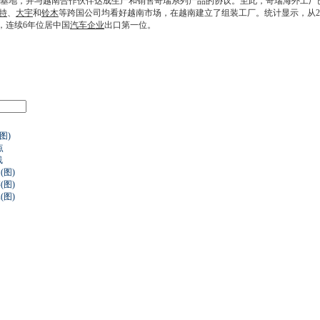
产基地，并与越南合作伙伴达成生产和销售
奇瑞
系列产品的协议。至此，
奇瑞
海外工厂
特
、
大宇
和
铃木
等跨国公司均看好越南市场，在越南建立了组装工厂。统计显示，从200
，连续6年位居中国
汽车企业
出口第一位。
图)
点
线
图)
图)
图)