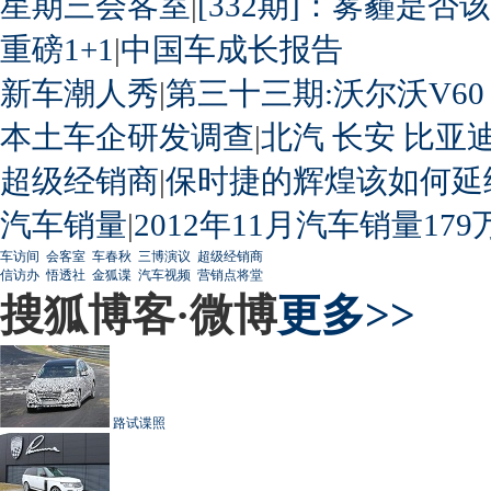
星期三会客室
|
[332期]：雾霾是否
重磅1+1
|
中国车成长报告
新车潮人秀
|
第三十三期:沃尔沃V60
本土车企研发调查
|
北汽
长安
比亚
超级经销商
|
保时捷的辉煌该如何延
汽车销量
|
2012年11月汽车销量179
车访间
会客室
车春秋
三博演议
超级经销商
信访办
悟透社
金狐谍
汽车视频
营销点将堂
搜狐博客·微博
更多>>
路试谍照