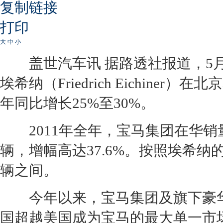
复制链接
打印
大
中
小
盖世汽车讯 据路透社报道，5月
埃希纳（Friedrich Eichine
年同比增长25%至30%。
2011年全年，
宝马
集团在华销量达
辆，增幅高达37.6%。按照埃希纳的
辆之间。
今年以来，
宝马
集团及旗下豪
国超越美国成为
宝马
的最大单一市