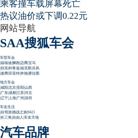
乘客撞车载屏幕死亡
热议油价或下调0.22元
网站导航
SAA搜狐车会
车型车会
|
福瑞迪
|
狮跑
|
迈腾
|
宝马
|
别克
|
科鲁兹
|
福克斯
|
乐风
|
速腾
|
菲亚特
|
奔驰
|
赛拉图
地方车会
|
咸阳
|
北京
|
安阳
|
山西
|
广东
|
成都
|
江苏
|
河北
|
辽宁
|
上海
|
广州
|
深圳
车友生活
|
自驾游
|
挑战之旅
|
9421
|
长三角
|
自由人
|
车友天地
汽车品牌