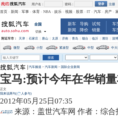
用户名：
密码：
注册
首页
-
新闻
-
军事
-
体育
-
NBA
-
娱乐
-
视频
-
股票
-
IT
-
汽车
-
房产
-
新车
导购
试驾
车
全国
新闻
降价
销量
车
切换
附近车市：
天津
|
石家庄
|
唐山
|
太原
|
济南
|
青岛
|
烟台
|
临沂
|
潍坊
|
淄
微型
小型
紧凑型
中型
中大
汽车频道
>
汽车新闻
>
国际企业新闻
宝马:预计今年在华销
正文
我来说两句
(
人参与)
2012年05月25日07:35
来源：
盖世汽车网
作者：综合