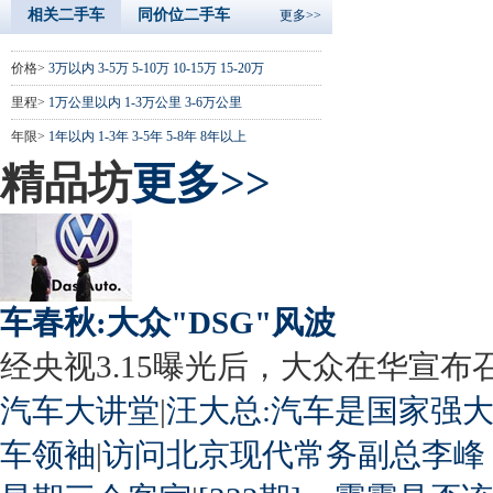
相关二手车
同价位二手车
更多>>
价格>
3万以内
3-5万
5-10万
10-15万
15-20万
里程>
1万公里以内
1-3万公里
3-6万公里
年限>
1年以内
1-3年
3-5年
5-8年
8年以上
精品坊
更多>>
车春秋:大众"DSG"风波
经央视3.15曝光后，大众在华宣布召回
汽车大讲堂
|
汪大总:汽车是国家强
车领袖
|
访问北京现代常务副总李峰