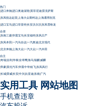
热门
|
进口奔驰
|
进口奥迪
|
讴歌
|
英菲尼迪
|
雷克萨斯
|
东风悦达起亚
|
上海大众斯柯达
|
上海通用别克
|
进口宝马
|
进口菲亚特
|
长安沃尔沃
|
东风雪铁龙
合资
|
东南三菱
|
华晨宝马
|
长安福特
|
东风日产
|
东风本田
|
一汽马自达
|
一汽奥迪
|
北京现代
|
北京奔驰
|
上海大众
|
一汽大众
|
一汽丰田
自主
|
奇瑞
|
吉利
|
华泰
|
全球鹰
|
海马
|
瑞麒
|
威麟
|
帝豪
|
英伦汽车
|
华晨中华
|
哈飞
|
东风风行
|
长城
|
荣威
|
长安
|
中兴
|
比亚迪
|
东南
|
广汽
实用工具
网站地图
手机查违章
汽车投诉