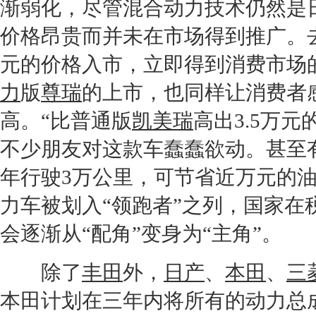
渐弱化，尽管混合动力技术仍然是
价格昂贵而并未在市场得到推广。
元的价格入市，立即得到消费市场
力
版
尊瑞
的上市，也同样让消费者
高。“比普通版
凯美瑞
高出3.5万
不少朋友对这款车蠢蠢欲动。甚至
年行驶3万公里，可节省近万元的油
力车被划入“领跑者”之列，国家
会逐渐从“配角”变身为“主角”。
除了
丰田
外，
日产
、
本田
、
三
本田
计划在三年内将所有的动力总