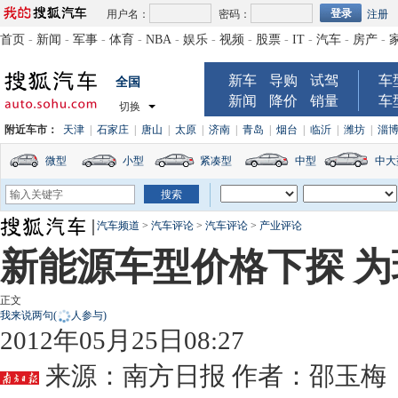
用户名：
密码：
注册
首页
-
新闻
-
军事
-
体育
-
NBA
-
娱乐
-
视频
-
股票
-
IT
-
汽车
-
房产
-
新车
导购
试驾
车
全国
新闻
降价
销量
车
切换
附近车市：
天津
|
石家庄
|
唐山
|
太原
|
济南
|
青岛
|
烟台
|
临沂
|
潍坊
|
淄
微型
小型
紧凑型
中型
中大
汽车频道
>
汽车评论
>
汽车评论
>
产业评论
新能源车型价格下探 
正文
我来说两句
(
人参与)
2012年05月25日08:27
来源：
南方日报
作者：邵玉梅