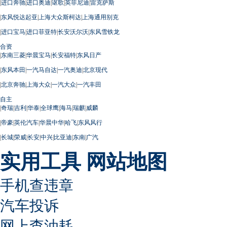
|
进口奔驰
|
进口奥迪
|
讴歌
|
英菲尼迪
|
雷克萨斯
|
东风悦达起亚
|
上海大众斯柯达
|
上海通用别克
|
进口宝马
|
进口菲亚特
|
长安沃尔沃
|
东风雪铁龙
合资
|
东南三菱
|
华晨宝马
|
长安福特
|
东风日产
|
东风本田
|
一汽马自达
|
一汽奥迪
|
北京现代
|
北京奔驰
|
上海大众
|
一汽大众
|
一汽丰田
自主
|
奇瑞
|
吉利
|
华泰
|
全球鹰
|
海马
|
瑞麒
|
威麟
|
帝豪
|
英伦汽车
|
华晨中华
|
哈飞
|
东风风行
|
长城
|
荣威
|
长安
|
中兴
|
比亚迪
|
东南
|
广汽
实用工具
网站地图
手机查违章
汽车投诉
网上查油耗