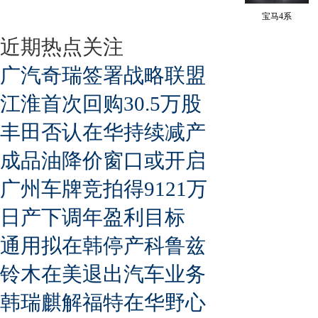
宝马4系
近期热点关注
广汽奇瑞签署战略联盟
江淮首次回购30.5万股
丰田否认在华持续减产
成品油降价窗口或开启
广州车牌竞拍得9121万
日产下调年盈利目标
通用拟在韩停产科鲁兹
铃木在美退出汽车业务
韩瑞麒解福特在华野心