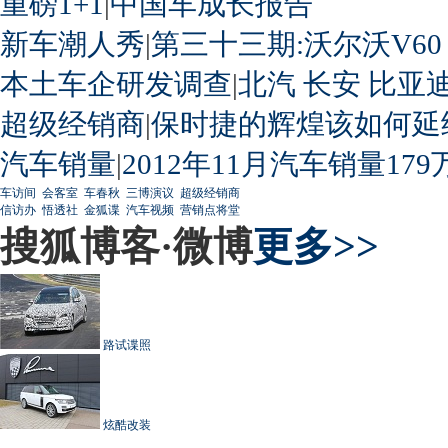
重磅1+1
|
中国车成长报告
新车潮人秀
|
第三十三期:沃尔沃V60
本土车企研发调查
|
北汽
长安
比亚
超级经销商
|
保时捷的辉煌该如何延
汽车销量
|
2012年11月汽车销量179
车访间
会客室
车春秋
三博演议
超级经销商
信访办
悟透社
金狐谍
汽车视频
营销点将堂
搜狐博客·微博
更多>>
路试谍照
炫酷改装