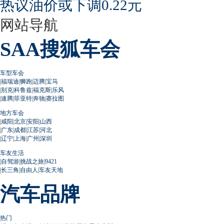
热议油价或下调0.22元
网站导航
SAA搜狐车会
车型车会
|
福瑞迪
|
狮跑
|
迈腾
|
宝马
|
别克
|
科鲁兹
|
福克斯
|
乐风
|
速腾
|
菲亚特
|
奔驰
|
赛拉图
地方车会
|
咸阳
|
北京
|
安阳
|
山西
|
广东
|
成都
|
江苏
|
河北
|
辽宁
|
上海
|
广州
|
深圳
车友生活
|
自驾游
|
挑战之旅
|
9421
|
长三角
|
自由人
|
车友天地
汽车品牌
热门