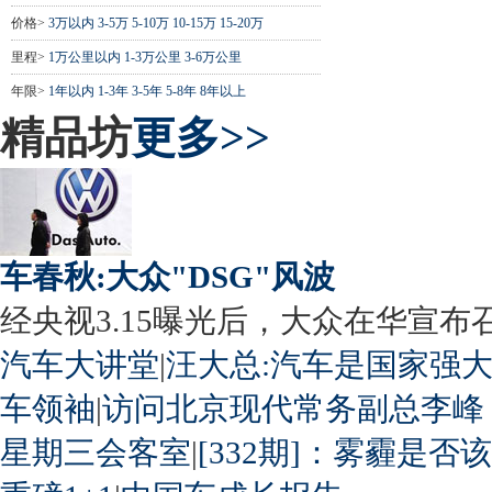
价格>
3万以内
3-5万
5-10万
10-15万
15-20万
里程>
1万公里以内
1-3万公里
3-6万公里
年限>
1年以内
1-3年
3-5年
5-8年
8年以上
精品坊
更多>>
车春秋:大众"DSG"风波
经央视3.15曝光后，大众在华宣布召回
汽车大讲堂
|
汪大总:汽车是国家强
车领袖
|
访问北京现代常务副总李峰
星期三会客室
|
[332期]：雾霾是否