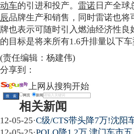
动车
的引进和投产。
雷诺
日产
全球
辰
品牌生产和销售，同时
雷诺
也将
牌也表示可随时引入燃油经济性良
的目标是将来所有1.6升排量以下
(责任编辑：杨建伟)
分享到：
上网从搜狗开始
网页
新闻
相关新闻
12-05-25
·
C级/CTS带头降7万!沈阳
12-05-25
·
POLO降1.2万 津门车