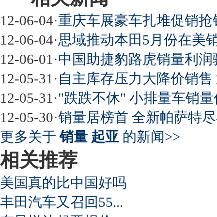
屌丝必看世界末日逃亡车
12-06-04
·
重庆车展豪车扎堆促销抢销
12-06-04
·
思域推动本田5月份在美销量
12-06-01
·
中国助捷豹路虎销量利润
最强山寨 又奥迪又奔驰
12-05-31
·
自主库存压力大降价销售
12-05-31
·
"跌跌不休" 小排量车销
12-05-30
·
销量居榜首 全新帕萨特尽
超速事故紧急救命操作
更多关于
销量 起亚
的新闻>>
相关推荐
美国真的比中国好吗
丰田汽车又召回55...