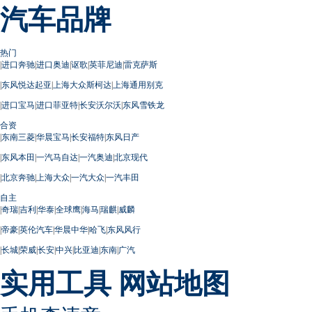
汽车品牌
热门
|
进口奔驰
|
进口奥迪
|
讴歌
|
英菲尼迪
|
雷克萨斯
|
东风悦达起亚
|
上海大众斯柯达
|
上海通用别克
|
进口宝马
|
进口菲亚特
|
长安沃尔沃
|
东风雪铁龙
合资
|
东南三菱
|
华晨宝马
|
长安福特
|
东风日产
|
东风本田
|
一汽马自达
|
一汽奥迪
|
北京现代
|
北京奔驰
|
上海大众
|
一汽大众
|
一汽丰田
自主
|
奇瑞
|
吉利
|
华泰
|
全球鹰
|
海马
|
瑞麒
|
威麟
|
帝豪
|
英伦汽车
|
华晨中华
|
哈飞
|
东风风行
|
长城
|
荣威
|
长安
|
中兴
|
比亚迪
|
东南
|
广汽
实用工具
网站地图