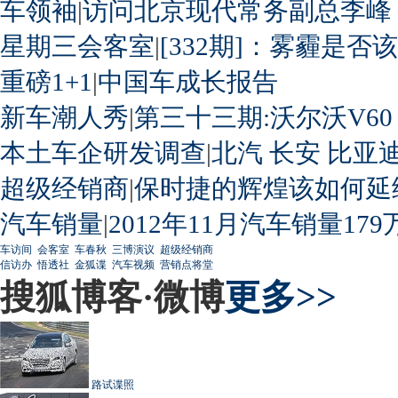
车领袖
|
访问北京现代常务副总李峰
星期三会客室
|
[332期]：雾霾是否
重磅1+1
|
中国车成长报告
新车潮人秀
|
第三十三期:沃尔沃V60
本土车企研发调查
|
北汽
长安
比亚
超级经销商
|
保时捷的辉煌该如何延
汽车销量
|
2012年11月汽车销量179
车访间
会客室
车春秋
三博演议
超级经销商
信访办
悟透社
金狐谍
汽车视频
营销点将堂
搜狐博客·微博
更多>>
路试谍照