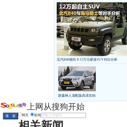
北汽B40领衔 8-15万元硬派SUV对比分析
丰田推八款低价新车 全新RAV4海外售1
[
第九代雅阁/本田新小SUV
大众SUV降12万/
凯越已跌至8折甩卖
6款合资自主车是真的低价
给中国人争气的热销SUV
全新马自达6：海外卖
10万元新车叫板合资
15万买车谁好
8-15万硬派
新森林人顶配版高清实拍
长城2013年新SUV规划曝光
新捷达售价或低于8
全新胜达23日上市
秒杀日系的SUV
大众6万
上网从搜狗开始
最高法解释：醉驾毒驾发生交通事故 交强险应
网页
新闻
相关新闻