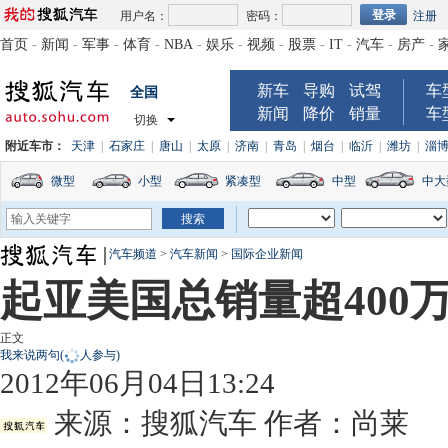
用户名：
密码：
注册
首页
-
新闻
-
军事
-
体育
-
NBA
-
娱乐
-
视频
-
股票
-
IT
-
汽车
-
房产
-
新车
导购
试驾
车
全国
新闻
降价
销量
车
切换
附近车市：
天津
|
石家庄
|
唐山
|
太原
|
济南
|
青岛
|
烟台
|
临沂
|
潍坊
|
淄
微型
小型
紧凑型
中型
中大
汽车频道
>
汽车新闻
>
国际企业新闻
起亚美国总销量超400万
正文
我来说两句
(
人参与)
2012年06月04日13:24
来源：
搜狐汽车
作者：尚莱