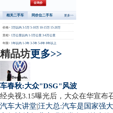
相关二手车
同价位二手车
更多>>
价格>
3万以内
3-5万
5-10万
10-15万
15-20万
里程>
1万公里以内
1-3万公里
3-6万公里
年限>
1年以内
1-3年
3-5年
5-8年
8年以上
精品坊
更多>>
车春秋:大众"DSG"风波
经央视3.15曝光后，大众在华宣布召回
汽车大讲堂
|
汪大总:汽车是国家强