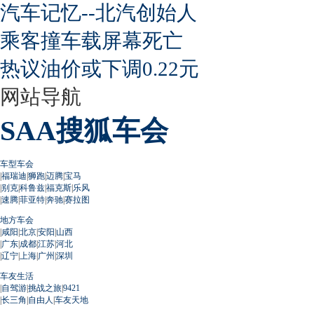
汽车记忆--北汽创始人
乘客撞车载屏幕死亡
热议油价或下调0.22元
网站导航
SAA搜狐车会
车型车会
|
福瑞迪
|
狮跑
|
迈腾
|
宝马
|
别克
|
科鲁兹
|
福克斯
|
乐风
|
速腾
|
菲亚特
|
奔驰
|
赛拉图
地方车会
|
咸阳
|
北京
|
安阳
|
山西
|
广东
|
成都
|
江苏
|
河北
|
辽宁
|
上海
|
广州
|
深圳
车友生活
|
自驾游
|
挑战之旅
|
9421
|
长三角
|
自由人
|
车友天地