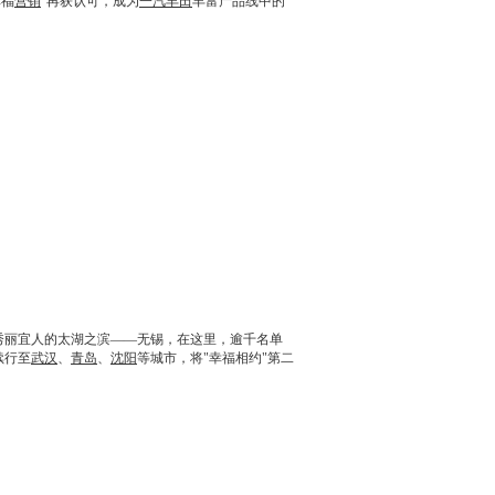
幸福
营销
"再获认可，成为
一汽丰田
丰富产品线中的
秀丽宜人的太湖之滨——
无锡
，在这里，逾千名单
续行至
武汉
、
青岛
、
沈阳
等城市，将"幸福相约"第二