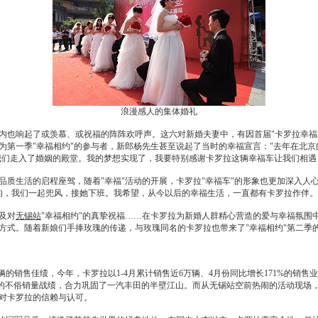
浪漫感人的集体婚礼
内也响起了或羡慕、或祝福的阵阵欢呼声。这六对新婚夫妻中，有因首届"
卡罗拉
幸福
第一季"幸福相约"的参与者，新郎杨先生甚至说起了当时的幸福宣言："去年在北京的
我们走入了婚姻的殿堂。我的梦想实现了，我要特别感谢
卡罗拉
这辆幸福车让我们相遇
品质生活的启程座驾，随着"幸福"活动的开展，
卡罗拉
"幸福车"的形象也更加深入人
的，我们一起兜风，接她下班。我希望，从今以后的幸福生活，一直都有
卡罗拉
作伴。
及对
无锡站
"幸福相约"的真挚祝福……在
卡罗拉
为新婚人群精心营造的爱与幸福氛围
方式。随着新娘们手捧玫瑰的传递，与玫瑰同名的
卡罗拉
也带来了"幸福相约"第二季
万辆的销售佳绩，今年，
卡罗拉
以1-4月累计销售近6万辆、4月份同比增长171%的销
辆的不俗销量战绩，合力巩固了
一汽丰田
的半壁江山。而从
无锡站
空前热闹的活动现场
对
卡罗拉
的信赖与认可。