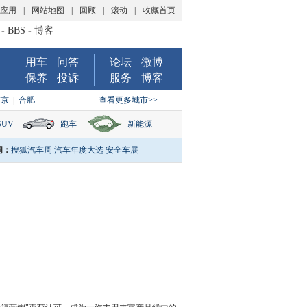
P应用
|
网站地图
|
回顾
|
滚动
|
收藏首页
-
BBS
-
博客
用车
问答
论坛
微博
保养
投诉
服务
博客
南京
|
合肥
查看更多城市>>
SUV
跑车
新能源
词：
搜狐汽车周
汽车年度大选
安全车展