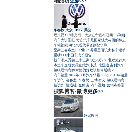
精品坊
更多>>
车春秋:大众"DSG"风波
经央视3.15曝光后，大众在华宣布召回...
[详细]
汽车大讲堂
|
汪大总:汽车是国家强大与否的标志
车领袖
|
访问北京现代常务副总李峰
星期三会客室
|
[332期]：雾霾是否该由私车埋单
重磅1+1
|
中国车成长报告
新车潮人秀
|
第三十三期:沃尔沃V60 北欧旅行家"
本土车企研发调查
|
北汽
长安
比亚迪
吉利汽车
超级经销商
|
保时捷的辉煌该如何延续？
汽车销量
|
2012年11月汽车销量179万
2011年销量
车访间
会客室
车春秋
三博演议
超级经销商
信访办
悟透社
金狐谍
汽车视频
营销点将堂
搜狐博客·微博
更多>>
路试谍照