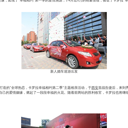
良缘，延续了"幸福相约"第一季的爱情溯源；1-4月近6万的销量佳绩，验证了
卡罗拉
"
新人婚车巡游出发
打造的"全球热恋，
卡罗拉
幸福相约第二季"主题相亲活动，于
西安
首战告捷后，来到
了自己的爱情姻缘，燃起了一段段幸福的火花。随着前两站的胜利收官，
卡罗拉
也将继