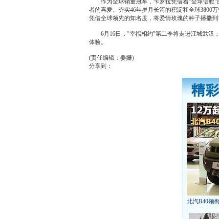
作为全球销量冠军，
卡罗拉
凭借着"全球信赖
者的喜爱。夯实46年岁月长河的积淀和全球3800
凭借全球领先的知名度，将爱情玫瑰的种子播撒到
6月16日，"幸福相约"第二季将走进江城
武汉
体验。
(责任编辑：姜姗)
分享到：
北汽B40领衔
丰田推八款