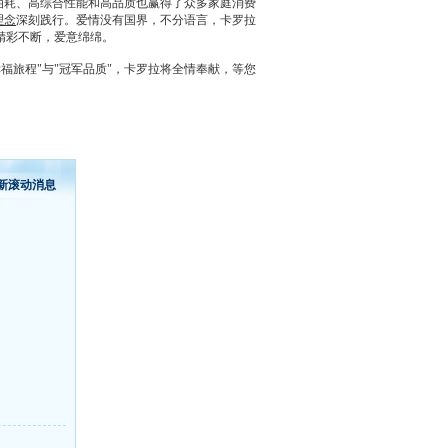
油耗、高综合性能和高品质也赢得了众多家庭消费
理念
深刻践行。爱情没有国界，不分语言，
卡罗拉
精彩不断，爱意绵绵。
福旅程"与"冠军品质"，
卡罗拉
将全情奉献，等您
新滚动消息