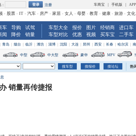
车商宝
|
手机版
|
AP
码：
注册
频
-
股票
-
IT
-
汽车
-
房产
-
家居
-
女人
-
母婴
-
教育
-
健康
-
旅游
-
文化
新车
导购
试驾
车型大全
报价
图片
经销商
进口车
新闻
降价
销量
车型对比
优惠
视频
买车宝
二手车
|
青岛
|
烟台
|
临沂
|
潍坊
|
淄博
|
沈阳
|
大连
|
郑州
|
西安
|
长春
|
哈尔滨
|
中型
中大型
豪华
MPV
热
信息
办 销量再传捷报