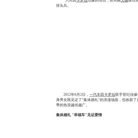
六对因
卡罗拉
结缘的情侣，在秀丽
无锡
喜结
排头兵。
2012年6月2日，
一汽丰田卡罗拉
联手世纪佳缘
身男女既见证了"集体婚礼"的浪漫场面，也收获
季的热浪越传越广。
集体婚礼 "幸福车"见证爱情