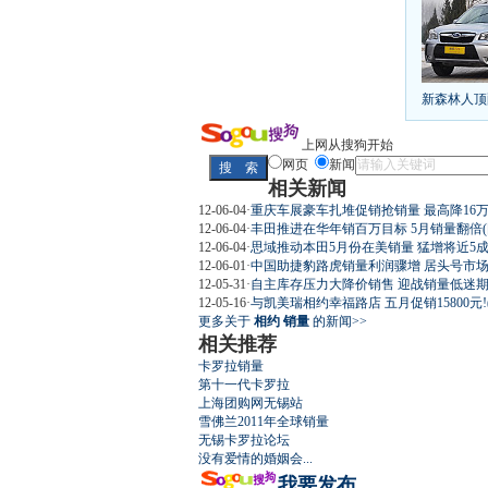
[
第九代雅阁
凯越已跌至
给中国人争
10万元新车
新森林人顶
长城2013
全新胜达23
最高法解释
上网从搜狗开始
网页
新闻
相关新闻
12-06-04
·
重庆车展豪车扎堆促销抢销量 最高降16
12-06-04
·
丰田推进在华年销百万目标 5月销量翻倍(
屌丝必看世
12-06-04
·
思域推动本田5月份在美销量 猛增将近5成
12-06-01
·
中国助捷豹路虎销量利润骤增 居头号市
12-05-31
·
自主库存压力大降价销售 迎战销量低迷
12-05-16
·
与凯美瑞相约幸福路店 五月促销15800元!
更多关于
相约 销量
的新闻>>
相关推荐
卡罗拉销量
最强山寨 
第十一代卡罗拉
上海团购网无锡站
雪佛兰2011年全球销量
无锡卡罗拉论坛
没有爱情的婚姻会...
我要发布