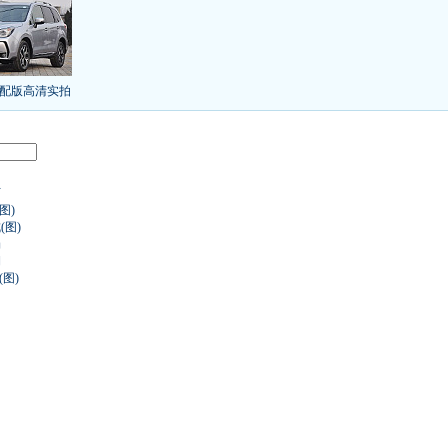
/本田新小SUV
大众SUV降12万/十车狂跌
]
8折甩卖
6款合资自主车是真的低价吗？
气的热销SUV
全新马自达6：海外卖13万
叫板合资
15万买车谁好
8-15万硬派SUV
配版高清实拍
年新SUV规划曝光
新捷达售价或低于8.5万
日上市
秒杀日系的SUV
大众6万低价车
：醉驾毒驾发生交通事故 交强险应赔偿
万
图)
界末日逃亡车
(图)
场
期
(图)
又奥迪又奔驰