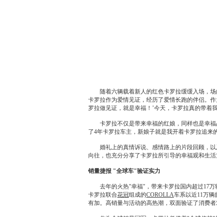
随着六辆载着新人的红色
卡罗拉
缓缓入场，场
卡罗拉
作为爱情见证，经历了爱情长跑的伴侣。作为
罗拉
做见证，就是幸福！’今天，
卡罗拉
真的带着
卡罗拉
不仅是带来幸福的红娘，同样也是幸福
了4年
卡罗拉
车主，新娘子就是我开着
卡罗拉
追来
婚礼上的真情诉说、感情路上的片段回顾，以
向往，也充分分享了
卡罗拉
所引导的幸福观和生活
销量捷报 "全球车"验证实力
去年的火热"幸福"，带来
卡罗拉
国内超过17
卡罗拉
联合
花冠
组成的
COROLLA
车系以近11万
有加。高销量与活动的高热潮，双面验证了消费者