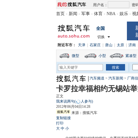
用户名：
密
首页
-
新闻
-
军事
-
体育
-
NBA
-
娱乐
-
视
全国
切换
附近车市：
天津
|
石家庄
|
唐山
|
太原
|
济南
微型
小型
紧凑型
汽车频道
>
汽车新闻
>
厂商
卡罗拉幸福相约无锡站举
正文
我来说两句
(
人参与)
2012年06月04日14:28
来源：
搜狐汽车
复制链接
打印
大
中
小