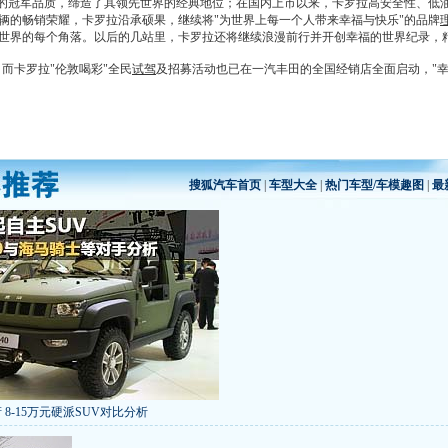
"的冠军品质，缔造了其领先世界的经典地位；在国内上市以来，
卡罗拉
高安全性、低
万辆的畅销荣耀，
卡罗拉
沿承硕果，继续将"为世界上每一个人带来幸福与快乐"的品牌
世界的每个角落。以后的几站里，
卡罗拉
还将继续浪漫前行并开创幸福的世界纪录，
；而
卡罗拉
"伦敦喝彩"全民
试驾
及招募活动也已在
一汽丰田
的全国经销店全面启动，"幸
搜狐汽车首页
|
车型大全
|
热门车型/车模趣图
|
最
 8-15万元硬派SUV对比分析
低价新车 全新RAV4海外售14万