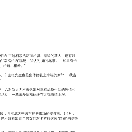
相约"主题相亲活动而相识、结缘的新人，也有以
‘幸福相约’现场，我认为‘婚礼这事儿，如果有
卡
、相知、相爱。"
心。车主张先生也是集体婚礼上幸福的新郎，"我当
"
中，六对新人无不表达出对幸福品质生活的热情和
的活动，一幕幕爱情戏码正在
无锡
浓情上演。
售业绩，再次成为中级车销售市场的佼佼者。1-4月，
，也不难看出青年男女们对
卡罗拉
这位"红娘"的信任