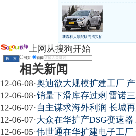
丰田推八款低价新车 全新RAV4海外售1
[
第九代雅阁/本田新小SUV
大众SUV降12万/
凯越已跌至8折甩卖
6款合资自主车是真的低价
给中国人争气的热销SUV
全新马自达6：海外卖
10万元新车叫板合资
15万买车谁好
8-15万硬派
新森林人顶配版高清实拍
长城2013年新SUV规划曝光
新捷达售价或低于8
全新胜达23日上市
秒杀日系的SUV
大众6万
上网从搜狗开始
最高法解释：醉驾毒驾发生交通事故 交强险应
网页
新闻
相关新闻
屌丝必看世界末日逃亡车
12-06-08
·
奥迪欲大规模扩建工厂 
12-06-08
·
销量下滑库存过剩 雷诺
12-06-07
·
自主谋求海外利润 长城
最强山寨 又奥迪又奔驰
12-06-07
·
大众在华扩产DSG变速器
12-06-05
·
伟世通在华扩建电子工厂