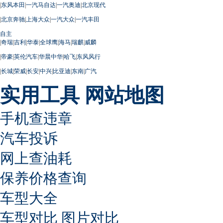
|
东风本田
|
一汽马自达
|
一汽奥迪
|
北京现代
|
北京奔驰
|
上海大众
|
一汽大众
|
一汽丰田
自主
|
奇瑞
|
吉利
|
华泰
|
全球鹰
|
海马
|
瑞麒
|
威麟
|
帝豪
|
英伦汽车
|
华晨中华
|
哈飞
|
东风风行
|
长城
|
荣威
|
长安
|
中兴
|
比亚迪
|
东南
|
广汽
实用工具
网站地图
手机查违章
汽车投诉
网上查油耗
保养价格查询
车型大全
车型对比
图片对比