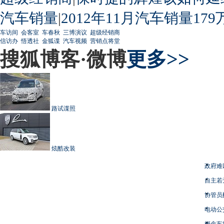
汽车销量
|
2012年11月汽车销量179
车访间
会客室
车春秋
三博演议
超级经销商
信访办
悟透社
金狐谍
汽车视频
营销点将堂
搜狐博客·微博
更多>>
路试谍照
炫酷改装
政府难
自主若
协管员
电动公
概念车