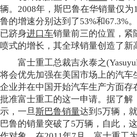
辆。
2008
年，
斯巴鲁
在华销量仅为
鲁
的增速分别达到了53%和67.3%。
已跻身
进口车
销量前三的位置，紧
喷式的增长，其全球销量创造了新高
富士重工总裁吉永泰之(Yasuyuki
将会优先加强在美国市场上的汽车
企业并在中国开始汽车生产方面存
批准富士重工的这一申请。据了解
示，一旦
斯巴鲁销量
达到5万辆，就
巴鲁
的销量突破了5万辆，自此，
作对象。在2011年7月，富士重工