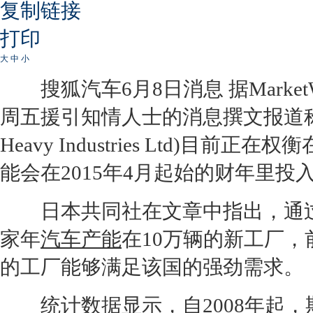
复制链接
打印
大
中
小
搜狐汽车6月8日消息 据MarketWa
周五援引知情人士的消息撰文报道
Heavy Industries Ltd)
能会在2015年4月起始的财年里投
日本共同社在文章中指出，通过投
家年
汽车产能
在10万辆的新工厂
的工厂能够满足该国的强劲需求。
统计数据显示，自
2008
年起，