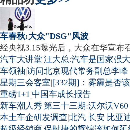
车春秋:大众"DSG"风波
经央视3.15曝光后，大众在华宣布召回
汽车大讲堂
|
汪大总:汽车是国家强
车领袖
|
访问北京现代常务副总李峰
星期三会客室
|
[332期]：雾霾是否
重磅1+1
|
中国车成长报告
新车潮人秀
|
第三十三期:沃尔沃V60
本土车企研发调查
|
北汽
长安
比亚
超级经销商
|
保时捷的辉煌该如何延