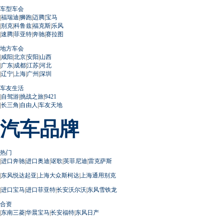
车型车会
|
福瑞迪
|
狮跑
|
迈腾
|
宝马
|
别克
|
科鲁兹
|
福克斯
|
乐风
|
速腾
|
菲亚特
|
奔驰
|
赛拉图
地方车会
|
咸阳
|
北京
|
安阳
|
山西
|
广东
|
成都
|
江苏
|
河北
|
辽宁
|
上海
|
广州
|
深圳
车友生活
|
自驾游
|
挑战之旅
|
9421
|
长三角
|
自由人
|
车友天地
汽车品牌
热门
|
进口奔驰
|
进口奥迪
|
讴歌
|
英菲尼迪
|
雷克萨斯
|
东风悦达起亚
|
上海大众斯柯达
|
上海通用别克
|
进口宝马
|
进口菲亚特
|
长安沃尔沃
|
东风雪铁龙
合资
|
东南三菱
|
华晨宝马
|
长安福特
|
东风日产