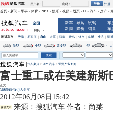
用户名：
密码：
注册
首页
-
新闻
-
军事
-
体育
-
NBA
-
娱乐
-
视频
-
股票
-
IT
-
汽车
-
房产
-
新车
导购
试驾
车
全国
新闻
降价
销量
车
切换
附近车市：
天津
|
石家庄
|
唐山
|
太原
|
济南
|
青岛
|
烟台
|
临沂
|
潍坊
|
淄
微型
小型
紧凑型
中型
中大
汽车频道
>
海外汽车
>
亚洲产业新闻
富士重工或在美建新斯巴
正文
我来说两句
(
人参与)
2012年06月08日15:42
来源：
搜狐汽车
作者：尚莱