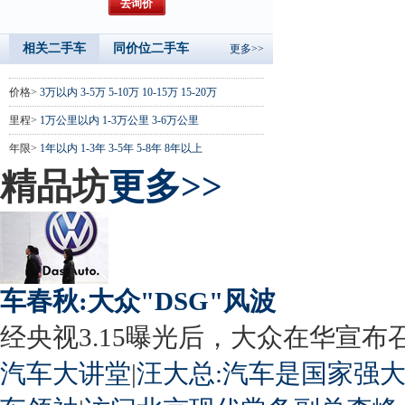
相关二手车
同价位二手车
更多>>
价格>
3万以内
3-5万
5-10万
10-15万
15-20万
里程>
1万公里以内
1-3万公里
3-6万公里
年限>
1年以内
1-3年
3-5年
5-8年
8年以上
精品坊
更多>>
车春秋:大众"DSG"风波
经央视3.15曝光后，大众在华宣布召回
汽车大讲堂
|
汪大总:汽车是国家强