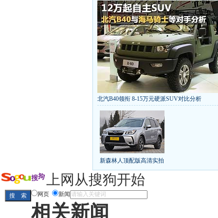
北汽B40领衔 8-15万元硬派SUV对比分析
丰田推八款低价新车 全新RAV4海外售1
[
第九代雅阁/本田新小SUV
大众SUV降12万/
凯越已跌至8折甩卖
6款合资自主车是真的低价
给中国人争气的热销SUV
全新马自达6：海外卖
10万元新车叫板合资
15万买车谁好
8-15万硬派
新森林人顶配版高清实拍
长城2013年新SUV规划曝光
新捷达售价或低于8
全新胜达23日上市
秒杀日系的SUV
大众6万
上网从搜狗开始
最高法解释：醉驾毒驾发生交通事故 交强险应
网页
新闻
相关新闻