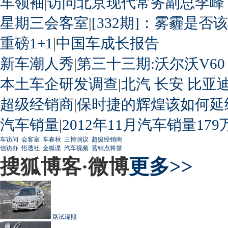
车领袖
|
访问北京现代常务副总李峰
星期三会客室
|
[332期]：雾霾是否
重磅1+1
|
中国车成长报告
新车潮人秀
|
第三十三期:沃尔沃V60
本土车企研发调查
|
北汽
长安
比亚
超级经销商
|
保时捷的辉煌该如何延
汽车销量
|
2012年11月汽车销量179
车访间
会客室
车春秋
三博演议
超级经销商
信访办
悟透社
金狐谍
汽车视频
营销点将堂
搜狐博客·微博
更多>>
路试谍照