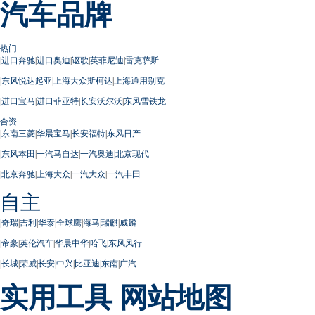
汽车品牌
热门
|
进口奔驰
|
进口奥迪
|
讴歌
|
英菲尼迪
|
雷克萨斯
|
东风悦达起亚
|
上海大众斯柯达
|
上海通用别克
|
进口宝马
|
进口菲亚特
|
长安沃尔沃
|
东风雪铁龙
合资
|
东南三菱
|
华晨宝马
|
长安福特
|
东风日产
|
东风本田
|
一汽马自达
|
一汽奥迪
|
北京现代
|
北京奔驰
|
上海大众
|
一汽大众
|
一汽丰田
自主
|
奇瑞
|
吉利
|
华泰
|
全球鹰
|
海马
|
瑞麒
|
威麟
|
帝豪
|
英伦汽车
|
华晨中华
|
哈飞
|
东风风行
|
长城
|
荣威
|
长安
|
中兴
|
比亚迪
|
东南
|
广汽
实用工具
网站地图