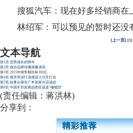
搜狐汽车：现在好多
经销商
在
林绍军：可以预见的暂时还没有
[
上一页
] [
1
]
文本导航
第1页:逆势成长的两年
第2页:做好品牌传播就像浇花
第3页:2015年销售额目标100亿
第4页:很庆幸误打误撞进入汽车行业
第5页:故事从痛失广本首家4S店谈起
第6页:中国车市发展趋势应该是"橄榄型"
(责任编辑：蒋洪林)
分享到：