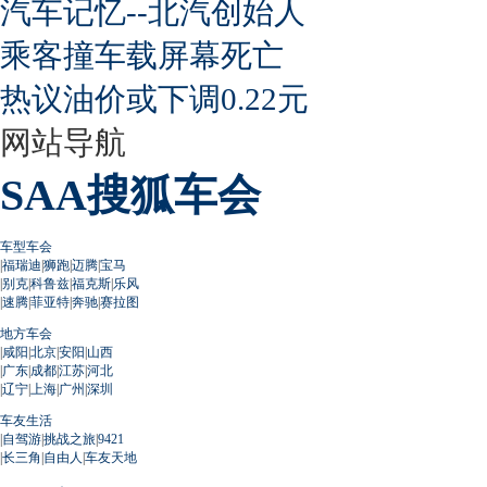
汽车记忆--北汽创始人
乘客撞车载屏幕死亡
热议油价或下调0.22元
网站导航
SAA搜狐车会
车型车会
|
福瑞迪
|
狮跑
|
迈腾
|
宝马
|
别克
|
科鲁兹
|
福克斯
|
乐风
|
速腾
|
菲亚特
|
奔驰
|
赛拉图
地方车会
|
咸阳
|
北京
|
安阳
|
山西
|
广东
|
成都
|
江苏
|
河北
|
辽宁
|
上海
|
广州
|
深圳
车友生活
|
自驾游
|
挑战之旅
|
9421
|
长三角
|
自由人
|
车友天地