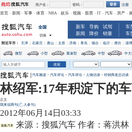
用户名：
密码：
注册
首页
-
新闻
-
军事
-
体育
-
NBA
-
娱乐
-
视频
-
股票
-
IT
-
汽车
-
房产
-
新车
导购
试驾
车
全国
新闻
降价
销量
车
切换
附近车市：
天津
|
石家庄
|
唐山
|
太原
|
济南
|
青岛
|
烟台
|
临沂
|
潍坊
|
淄
微型
小型
紧凑型
中型
中大
汽车频道
>
汽车评论
>
汽车评论
>
人物访谈
>
经销商老总访谈
林绍军:17年积淀下的
正文
我来说两句
(
人参与)
2012年06月14日03:33
来源：
搜狐汽车
作者：蒋洪林