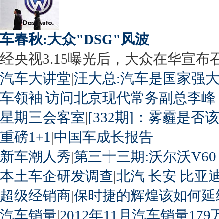
车春秋:大众"DSG"风波
经央视3.15曝光后，大众在华宣布召回
汽车大讲堂
|
汪大总:汽车是国家强
车领袖
|
访问北京现代常务副总李峰
星期三会客室
|
[332期]：雾霾是否
重磅1+1
|
中国车成长报告
新车潮人秀
|
第三十三期:沃尔沃V60
本土车企研发调查
|
北汽
长安
比亚
超级经销商
|
保时捷的辉煌该如何延
汽车销量
|
2012年11月汽车销量179