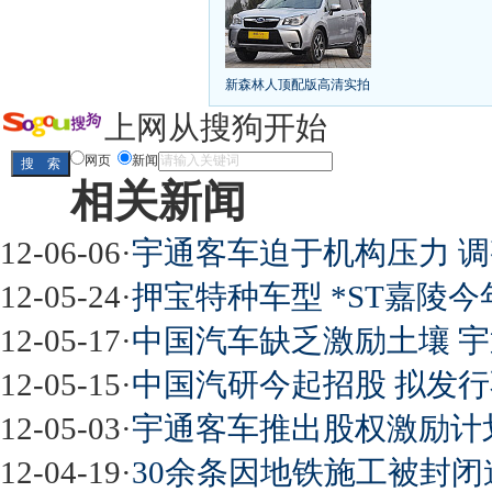
[
第九代雅阁/本田新小SUV
大众SUV降12万/
凯越已跌至8折甩卖
6款合资自主车是真的低价
给中国人争气的热销SUV
全新马自达6：海外卖
10万元新车叫板合资
15万买车谁好
8-15万硬派
新森林人顶配版高清实拍
长城2013年新SUV规划曝光
新捷达售价或低于8
全新胜达23日上市
秒杀日系的SUV
大众6万
上网从搜狗开始
最高法解释：醉驾毒驾发生交通事故 交强险应
网页
新闻
相关新闻
屌丝必看世界末日逃亡车
12-06-06
·
宇通客车迫于机构压力 
12-05-24
·
押宝特种车型 *ST嘉陵
12-05-17
·
中国汽车缺乏激励土壤 
最强山寨 又奥迪又奔驰
12-05-15
·
中国汽研今起招股 拟发行不
12-05-03
·
宇通客车推出股权激励计划
12-04-19
·
30余条因地铁施工被封闭道