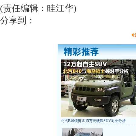
(责任编辑：眭江华)
分享到：
北汽B40领衔 8-15万元硬派SUV对比分析
丰田推八款低价新车 全新RAV4海外售1