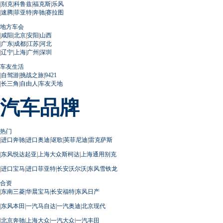
|
别克
|
科鲁兹
|
福克斯
|
乐风
|
速腾
|
菲亚特
|
奔驰
|
赛拉图
地方车会
|
咸阳
|
北京
|
安阳
|
山西
|
广东
|
成都
|
江苏
|
河北
|
辽宁
|
上海
|
广州
|
深圳
车友生活
|
自驾游
|
挑战之旅
|
9421
|
长三角
|
自由人
|
车友天地
汽车品牌
热门
|
进口奔驰
|
进口奥迪
|
讴歌
|
英菲尼迪
|
雷克萨斯
|
东风悦达起亚
|
上海大众斯柯达
|
上海通用别克
|
进口宝马
|
进口菲亚特
|
长安沃尔沃
|
东风雪铁龙
合资
|
东南三菱
|
华晨宝马
|
长安福特
|
东风日产
|
东风本田
|
一汽马自达
|
一汽奥迪
|
北京现代
|
北京奔驰
|
上海大众
|
一汽大众
|
一汽丰田