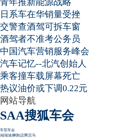
青年推新能源战略
日系车在华销量受挫
交警查酒驾可拆车窗
酒驾者不准考公务员
中国汽车营销服务峰会
汽车记忆--北汽创始人
乘客撞车载屏幕死亡
热议油价或下调0.22元
网站导航
SAA搜狐车会
车型车会
|
福瑞迪
|
狮跑
|
迈腾
|
宝马