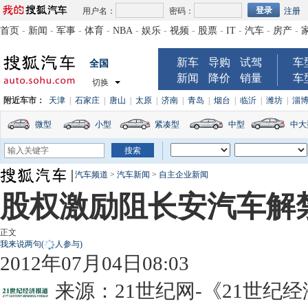
用户名：
密码：
注册
首页
-
新闻
-
军事
-
体育
-
NBA
-
娱乐
-
视频
-
股票
-
IT
-
汽车
-
房产
-
新车
导购
试驾
车
全国
新闻
降价
销量
车
切换
附近车市：
天津
|
石家庄
|
唐山
|
太原
|
济南
|
青岛
|
烟台
|
临沂
|
潍坊
|
淄
微型
小型
紧凑型
中型
中大
汽车频道
>
汽车新闻
>
自主企业新闻
股权激励阻长安汽车解禁 
正文
我来说两句
(
人参与)
2012年07月04日08:03
来源：
21世纪网-《21世纪