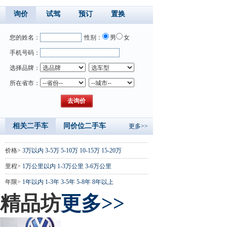
询价
试驾
预订
置换
您的姓名：
性别：
男
女
手机号码：
选择品牌：
所在省市：
相关二手车
同价位二手车
更多>>
价格>
3万以内
3-5万
5-10万
10-15万
15-20万
里程>
1万公里以内
1-3万公里
3-6万公里
年限>
1年以内
1-3年
3-5年
5-8年
8年以上
精品坊
更多>>