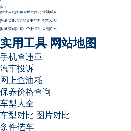
自主
|
奇瑞
|
吉利
|
华泰
|
全球鹰
|
海马
|
瑞麒
|
威麟
|
帝豪
|
英伦汽车
|
华晨中华
|
哈飞
|
东风风行
|
长城
|
荣威
|
长安
|
中兴
|
比亚迪
|
东南
|
广汽
实用工具
网站地图
手机查违章
汽车投诉
网上查油耗
保养价格查询
车型大全
车型对比
图片对比
条件选车