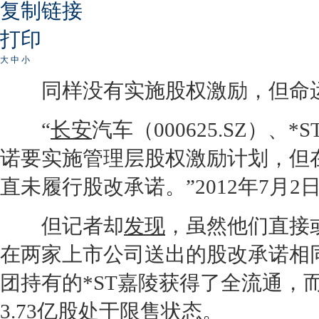
复制链接
打印
大
中
小
同样没有实施股权激励，但命运
“
长安
汽车（000625.SZ）、*
诺要实施管理层股权激励计划，但
直未履行股改承诺。”2012年7月2
但记者却
发现
，虽然他们直接
在两家上市公司送出的股改承诺相
团持有的*ST嘉陵获得了全流通，
3.73亿股处于限售状态。