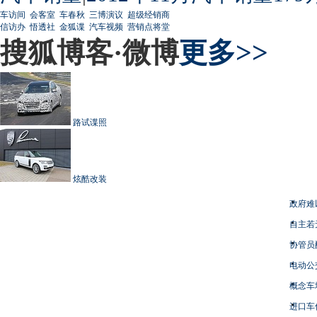
车访间
会客室
车春秋
三博演议
超级经销商
信访办
悟透社
金狐谍
汽车视频
营销点将堂
搜狐博客·微博
更多>>
路试谍照
炫酷改装
政府难
自主若
协管员
电动公
概念车
进口车