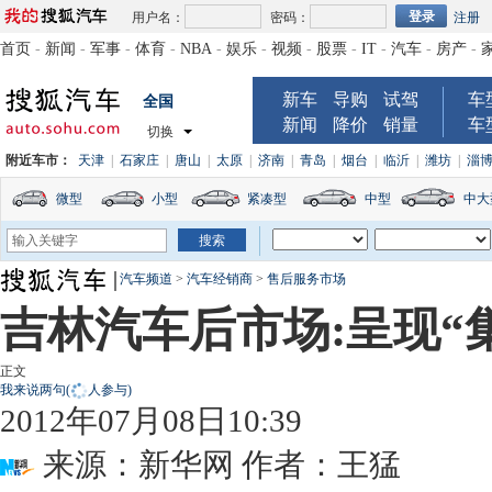
用户名：
密码：
注册
首页
-
新闻
-
军事
-
体育
-
NBA
-
娱乐
-
视频
-
股票
-
IT
-
汽车
-
房产
-
新车
导购
试驾
车
全国
新闻
降价
销量
车
切换
附近车市：
天津
|
石家庄
|
唐山
|
太原
|
济南
|
青岛
|
烟台
|
临沂
|
潍坊
|
淄
微型
小型
紧凑型
中型
中大
汽车频道
>
汽车经销商
>
售后服务市场
吉林汽车后市场:呈现“
正文
我来说两句
(
人参与)
2012年07月08日10:39
来源：
新华网
作者：王猛