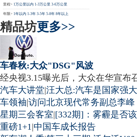
里程>
1万公里以内
1-3万公里
3-6万公里
年限>
1年以内
1-3年
3-5年
5-8年
8年以上
精品坊
更多>>
车春秋:大众"DSG"风波
经央视3.15曝光后，大众在华宣布召回
汽车大讲堂
|
汪大总:汽车是国家强
车领袖
|
访问北京现代常务副总李峰
星期三会客室
|
[332期]：雾霾是否
重磅1+1
|
中国车成长报告