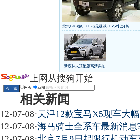
北汽B40领衔 8-15万元硬派SUV对比分析
丰田推八款低价新车 全新RAV4海外售1
[
第九代雅阁/本田新小SUV
大众SUV降12万/
凯越已跌至8折甩卖
6款合资自主车是真的低价
给中国人争气的热销SUV
全新马自达6：海外卖
10万元新车叫板合资
15万买车谁好
8-15万硬派
新森林人顶配版高清实拍
长城2013年新SUV规划曝光
新捷达售价或低于8
全新胜达23日上市
秒杀日系的SUV
大众6万
上网从搜狗开始
最高法解释：醉驾毒驾发生交通事故 交强险应
网页
新闻
相关新闻
屌丝必看世界末日逃亡车
12-07-08
·
天津12款宝马X5现车大
12-07-08
·
海马骑士全系车最新消息
12-07-08
·
北京7月9日起限行机动