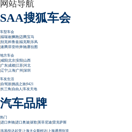
网站导航
SAA搜狐车会
车型车会
|
福瑞迪
|
狮跑
|
迈腾
|
宝马
|
别克
|
科鲁兹
|
福克斯
|
乐风
|
速腾
|
菲亚特
|
奔驰
|
赛拉图
地方车会
|
咸阳
|
北京
|
安阳
|
山西
|
广东
|
成都
|
江苏
|
河北
|
辽宁
|
上海
|
广州
|
深圳
车友生活
|
自驾游
|
挑战之旅
|
9421
|
长三角
|
自由人
|
车友天地
汽车品牌
热门
|
进口奔驰
|
进口奥迪
|
讴歌
|
英菲尼迪
|
雷克萨斯
|
东风悦达起亚
|
上海大众斯柯达
|
上海通用别克