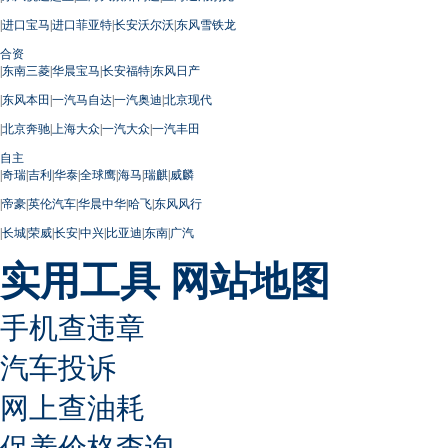
|
进口宝马
|
进口菲亚特
|
长安沃尔沃
|
东风雪铁龙
合资
|
东南三菱
|
华晨宝马
|
长安福特
|
东风日产
|
东风本田
|
一汽马自达
|
一汽奥迪
|
北京现代
|
北京奔驰
|
上海大众
|
一汽大众
|
一汽丰田
自主
|
奇瑞
|
吉利
|
华泰
|
全球鹰
|
海马
|
瑞麒
|
威麟
|
帝豪
|
英伦汽车
|
华晨中华
|
哈飞
|
东风风行
|
长城
|
荣威
|
长安
|
中兴
|
比亚迪
|
东南
|
广汽
实用工具
网站地图
手机查违章
汽车投诉
网上查油耗
保养价格查询