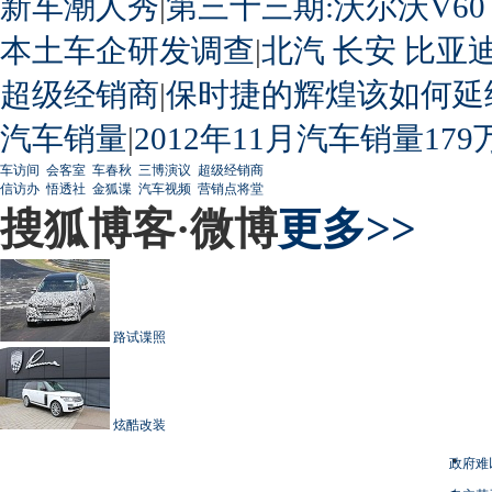
新车潮人秀
|
第三十三期:沃尔沃V60
本土车企研发调查
|
北汽
长安
比亚
超级经销商
|
保时捷的辉煌该如何延
汽车销量
|
2012年11月汽车销量179
车访间
会客室
车春秋
三博演议
超级经销商
信访办
悟透社
金狐谍
汽车视频
营销点将堂
搜狐博客·微博
更多>>
路试谍照
炫酷改装
政府难