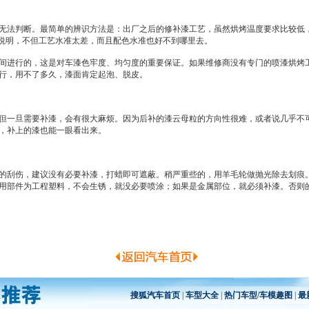
法判断。最简单的辨识方法是：出厂之后的修补漆工艺，虽然烘烤温度要求比较低
况说明，不但工艺水准太差，而且配色水准也好不到哪里去。
进行的，这是对车漆色牢度、均匀度的重要保证。如果维修商没有专门的喷漆烘烤工
行，用不了多久，漆面肯定起泡、脱皮。
但一旦需要补漆，会有很大麻烦。因为后补的漆云母粒的方向性很难，或者说几乎不
，补上的漆也能一眼看出来。
刮伤，建议没有必要补漆，打蜡即可遮蔽。稍严重些的，用羊毛轮做抛光除去划痕。
用部件为工程塑料，不会生锈，就没必要喷涂；如果是金属部位，就必须补漆。否则
搜狐汽车首页
|
车型大全
|
热门车型/车模趣图
|
最