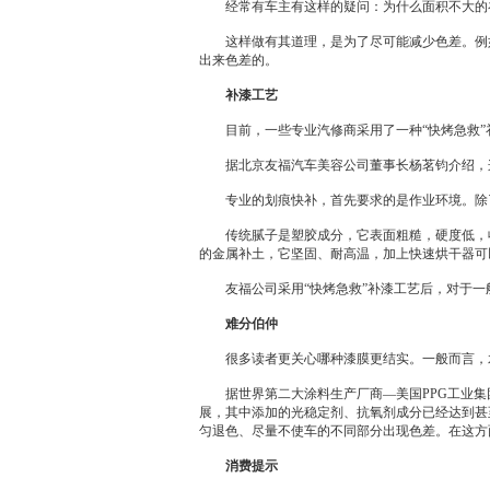
经常有车主有这样的疑问：为什么面积不大的
这样做有其道理，是为了尽可能减少色差。例如
出来色差的。
补漆工艺
目前，一些专业汽修商采用了一种“快烤急救”
据北京友福汽车美容公司董事长杨茗钧介绍，这
专业的划痕快补，首先要求的是作业环境。除了
传统腻子是塑胶成分，它表面粗糙，硬度低，收
的金属补土，它坚固、耐高温，加上快速烘干器可
友福公司采用“快烤急救”补漆工艺后，对于一般
难分伯仲
很多读者更关心哪种漆膜更结实。一般而言，水
据世界第二大涂料生产厂商—美国PPG工业集团
展，其中添加的光稳定剂、抗氧剂成分已经达到甚
匀退色、尽量不使车的不同部分出现色差。在这方
消费提示