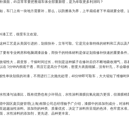
补漆面，
4S店
常常要把整扇车体全部重新喷，是为牟取更多利润吗？
，车门上有一块地方需要补，那么，以防擦条为界，上半扇或者下半扇就要全喷。这
补漆工艺，很受车主欢迎。
种工艺是从美国引进的，划痕快补，立等可取。它是完全靠特殊的材料和工具以及
要有专业烤房和电脑调漆设备，而快干的特殊材料是保证划痕修补快速的重要条件
缩性大，易变形，干燥时间过长，特别是这种腻子在修补后仍不断地吸收潮气，容易
以在 5分钟内彻底干透，而且它是高分子结构，密度大表面细腻，没有针孔，不会吸
性单块划痕的补漆，不用进行二次抛光处理，40分钟即可取车，大大缩短了维修时
性漆与油漆比，既有优势也有少许弱点，水性涂料漆膜抗氧化能力更强，但漆膜稍
中国区庞贝捷管理(上海)有限公司总经理杨予广介绍，漆膜中的添加剂成分，对涂
至超越油性涂料。添加剂的种类、质量优劣，决定了涂料所呈现的色泽、色牢度水准
面，水性涂料的添加剂，更先进、品种更丰富。