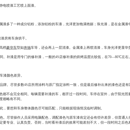
静电喷漆工艺喷上面漆。
漆多了一种成分铝粉，添加铝粉的车漆，光泽更加饱满艳丽；珠光漆，是在金属漆中
烤漆房将车身烘干。
高档
豪华车
型如
奔驰
车等，还会再上一层清漆。金属漆上再喷清漆，车身光泽更显华
同。补漆是用专门的修补漆，一般的
4S店
修补漆的烘烤温度比较低，在70—80℃左
车漆颜色差异。
品牌。尽管多数
4S店
所用涂料与原厂指定涂料一致，但是最后修补出来的漆色还是有
都不会完全相同。每辆需要补漆的车，都开过一段时间。车停在室外，由于阳光照射
度都略有不同。
此，要想和车身整体颜色尽可能匹配，只能根据现场情况临时调制。
色。尽管操作人员采用电脑配色，调配漆色与原车漆肯定还会有些许差异，但普通人
定要专业、认真负责。否则，当时看补漆后的效果可能差别不大，但一段时间之后色