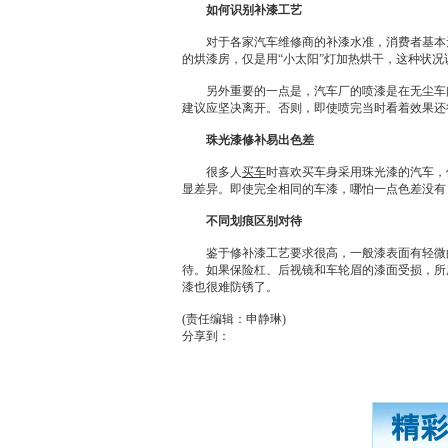
如何识别补漆工艺
对于各家汽车维修商的补漆水准，消费者基本无
的烘漆房，仅是用“小太阳”灯加热烘干，这种状
另外重要的一点是，汽车厂的喷漆是在无尘车间
建议应坚决离开。否则，即使喷完当时看着效果还
珠光漆修补易出色差
很多人
买车
时喜欢
买车
身采用珠光漆的汽车，
显差异。即使完全相同的车漆，哪怕一点色差没有
不同划痕区别对待
鉴于修补漆工艺要求很高，一般漆表面有轻微的
待。如果保险杠、后视镜和车轮眉的漆面受损，所
漆也很难防锈了。
(责任编辑：申静琳)
分享到：