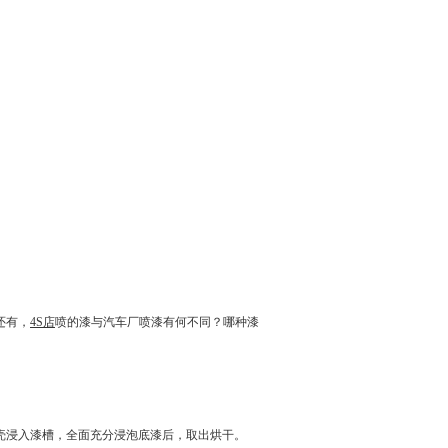
还有，
4S店
喷的漆与汽车厂喷漆有何不同？哪种漆
浸入漆槽，全面充分浸泡底漆后，取出烘干。