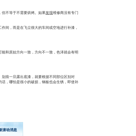
，但不等于不需要烘烤。如果
发现
维修商没有专门
作间，而是在飞尘很大的车间或空地进行补漆，
可能和原始方向一致，方向不一致，色泽就会有明
划痕一旦露出底漆，就要根据不同部位区别对
的话，哪怕是很小的破损，钢板也会生锈，即使补
新滚动消息