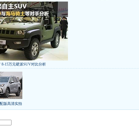
 8-15万元硬派SUV对比分析
低价新车 全新RAV4海外售14万
/本田新小SUV
大众SUV降12万/十车狂跌
]
8折甩卖
6款合资自主车是真的低价吗？
气的热销SUV
全新马自达6：海外卖13万
叫板合资
15万买车谁好
8-15万硬派SUV
配版高清实拍
年新SUV规划曝光
新捷达售价或低于8.5万
日上市
秒杀日系的SUV
大众6万低价车
：醉驾毒驾发生交通事故 交强险应赔偿