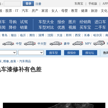
车商宝
|
手机版
|
AP
码：
注册
频
-
股票
-
IT
-
汽车
-
房产
-
家居
-
女人
-
母婴
-
教育
-
健康
-
旅游
-
文化
新车
导购
试驾
车型大全
报价
图片
经销商
进口车
新闻
降价
销量
车型对比
优惠
视频
买车宝
二手车
|
青岛
|
烟台
|
临沂
|
潍坊
|
淄博
|
沈阳
|
大连
|
郑州
|
西安
|
长春
|
哈尔滨
|
中型
中大型
豪华
MPV
热
车_维修_改装
>
汽车用品
色车漆修补有色差