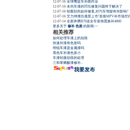
12-07-16
·
全球鹰提车补图作业
屌丝必看世
12-07-16
·
未伤车漆的凹坑修复问题终于解决了
12-07-16
·
轮毂刮伤如何修复,对汽车驾驶有何影响?
12-07-16
·
艾力绅潍坊晟昱上市!首推MPV补市场空
12-07-14
·
全新奔腾B70送全车装饰置换补4800
更多关于
修补 色差
的新闻>>
相关推荐
如何处理车漆上的划痕
最强山寨 
快速补漆有色差吗
明锐车漆是金属漆吗
黑色车补漆色差小
车漆轻微划痕的处理
三和苯烯酸漆修补...
我要发布
超速事故紧