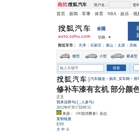
用户名：
密
首页
-
新闻
-
军事
-
体育
-
NBA
-
娱乐
-
视
全国
切换
附近车市：
天津
|
石家庄
|
唐山
|
太原
|
济南
微型
小型
紧凑型
汽车频道
>
购车_买车网
>
用
修补车漆有玄机 部分颜
正文
我来说两句
(
人参与)
2012年07月17日09:52
来源：
《中国消费者》杂志
复制链接
打印
大
中
小