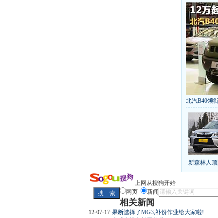
北汽B40领衔
丰田推八款
[
第九代雅阁
凯越已跌至
给中国人争
10万元新车
新森林人顶
长城2013
全新胜达23
最高法解释
上网从搜狗开始
网页
新闻
相关新闻
12-07-17
·
果断选择了MG3,补份作业给大家啦!