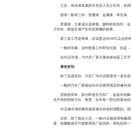
之后，将涂满底漆的车壳送入无尘车间，采用
面漆一般有三种：普通漆、金属漆、珠光漆。
普通漆，主要成分是树脂、颜料和添加剂；金属
方向性，能使车漆产生色彩斑斓的效果。
第三道工序是烤漆，在温度达到200℃左右的
一般的车辆，这时喷漆工作即告结束。但是，
在
4S店
补漆，与汽车厂家主要的差别是工艺不
漆色有别
除了温度差别，汽车厂与
4S店
喷漆另一差别是
一般的汽车厂家都会向
4S店
推荐指定的修补漆
原因很简单，因为即使在汽车厂，各批车的颜色
光不同的照射方向、角度，全车每一部位的退色程
4S店
修补漆的颜色都是修补前临时调配的。因
目前，除了路边小店，一般
4S店
都采用电脑调
漆，电脑数据尽可能要用原厂提供的，调色技师一