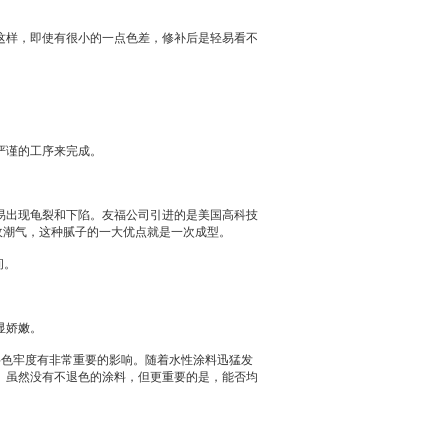
样，即使有很小的一点色差，修补后是轻易看不
严谨的工序来完成。
。
出现龟裂和下陷。友福公司引进的是美国高科技
收潮气，这种腻子的一大优点就是一次成型。
间。
显娇嫩。
料色牢度有非常重要的影响。随着水性涂料迅猛发
。虽然没有不退色的涂料，但更重要的是，能否均