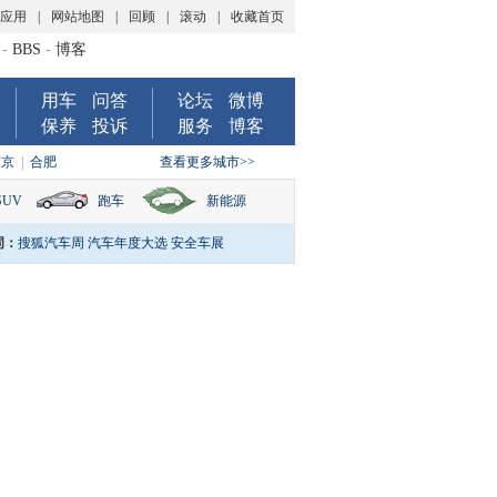
P应用
|
网站地图
|
回顾
|
滚动
|
收藏首页
-
BBS
-
博客
用车
问答
论坛
微博
保养
投诉
服务
博客
南京
|
合肥
查看更多城市>>
SUV
跑车
新能源
词：
搜狐汽车周
汽车年度大选
安全车展