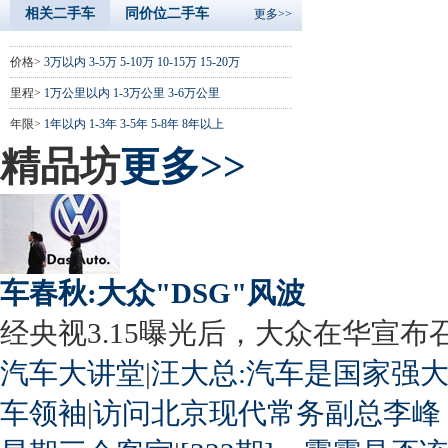
相关二手车
同价位二手车
更多>>
价格>
3万以内
3-5万
5-10万
10-15万
15-20万
里程>
1万公里以内
1-3万公里
3-6万公里
年限>
1年以内
1-3年
3-5年
5-8年
8年以上
精品坊
更多>>
车春秋:大众"DSG"风波
经央视3.15曝光后，大众在华宣布召回
汽车大讲堂
|
汪大总:汽车是国家强
车领袖
|
访问北京现代常务副总李峰