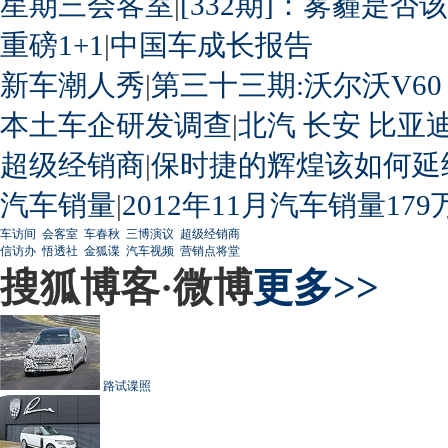
星期三会客室
|
[332期]：雾霾是否
重磅1+1
|
中国车成长报告
新车潮人秀
|
第三十三期:沃尔沃V60
本土车企研发调查
|
北汽
长安
比亚
超级经销商
|
保时捷的辉煌该如何延
汽车销量
|
2012年11月汽车销量179
车访间
会客室
车春秋
三博演议
超级经销商
信访办
悟透社
金狐谍
汽车视频
营销点将堂
搜狐博客·微博
更多>>
路试谍照