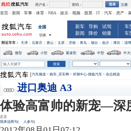
用户名：
密码：
注册
首页
-
新闻
-
军事
-
体育
-
NBA
-
娱乐
-
视频
-
股票
-
IT
-
汽车
-
房产
-
新车
导购
试驾
车
全国
新闻
降价
销量
车
切换
附近车市：
天津
|
石家庄
|
唐山
|
太原
|
济南
|
青岛
|
烟台
|
临沂
|
潍坊
|
淄
微型
小型
紧凑型
中型
中大
汽车频道
>
购车_买车网
>
评测中心-搜狐汽车
>
杂志精选
进口奥迪 A3
体验高富帅的新宠—深
正文
我来说两句
(
人参与)
2012年08月01日07:12