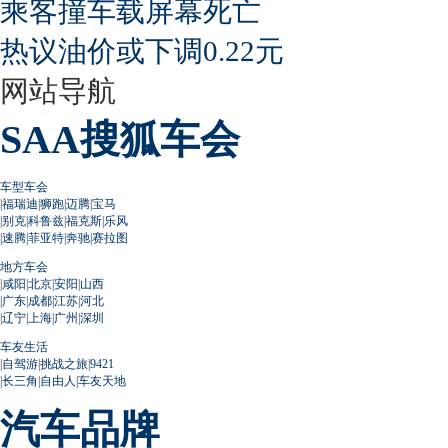
乘客撞车载屏幕死亡
热议油价或下调0.22元
网站导航
SAA搜狐车会
车型车会
|
福瑞迪
|
狮跑
|
迈腾
|
宝马
|
别克
|
科鲁兹
|
福克斯
|
乐风
|
速腾
|
菲亚特
|
奔驰
|
赛拉图
地方车会
|
咸阳
|
北京
|
安阳
|
山西
|
广东
|
成都
|
江苏
|
河北
|
辽宁
|
上海
|
广州
|
深圳
车友生活
|
自驾游
|
挑战之旅
|
9421
|
长三角
|
自由人
|
车友天地
汽车品牌