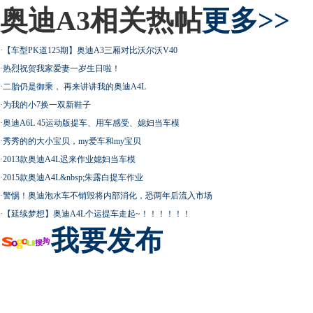
奥迪A3相关热帖
更多>>
·
【车型PK道125期】奥迪A3三厢对比沃尔沃V40
·
热烈祝贺我家爱妻一岁生日啦！
·
二胎仍是御乘， 再来讲讲我的奥迪A4L
·
为我的小7换一双新鞋子
·
奥迪A6L 45运动版提车、用车感受、媳妇当车模
·
秀秀的的大小宝贝，my爱车和my宝贝
·
2013款奥迪A4L迟来作业媳妇当车模
·
2015款奥迪A4L&nbsp;朱露白提车作业
·
警惕！奥迪泡水车不销毁将内部消化，恐两年后流入市场
·
【延续梦想】奥迪A4L个运提车走起~！！！！！！
我要发布