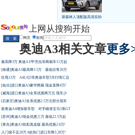
凯越已跌至8折甩卖
6款合资自主车是真的低价
给中国人争气的热销SUV
全新马自达6：海外卖
10万元新车叫板合资
15万买车谁好
8-15万硬派
新森林人顶配版高清实拍
长城2013年新SUV规划曝光
新捷达售价或低于8
全新胜达23日上市
秒杀日系的SUV
大众6万
上网从搜狗开始
最高法解释：醉驾毒驾发生交通事故 交强险应
网页
新闻
奥迪A3相关文章
更多>
屌丝必看世界末日逃亡车
·
最高降3万 奥迪A3/甲壳虫等两厢车11万起
·
[南通]奥迪A3最高降3.5万 最低仅售26万
·
狂甩13万 A4L/Q5等奥迪车型5月行情汇总
·
[临汾]进口奥迪A3豪华两厢 现金直降4万!
最强山寨 又奥迪又奔驰
·
[威海]进口奥迪A3全系优惠两万元 现车少
·
[石家庄]奥迪A3全系优惠2.5万元部分现车
·
新奥迪A4增加新车型 对手瞄准宝马3系GT
·
[苏州]奥迪A3现金优惠三万 最低22.5万起
·
[青岛]奥迪A3炫彩真皮版 最高优惠2.6万!
超速事故紧急救命操作
·
入门级不足20万 6款热门进口车降3.28万!