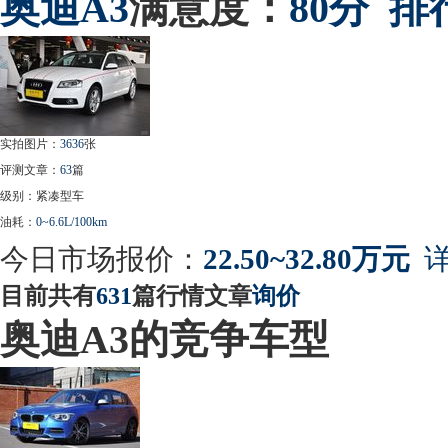
奥迪
A3
满意度：
80分
排
实拍图片：
3636
张
评测文章：
63
篇
级别：紧凑型车
油耗：
0~6.6L/100km
今日市场报价：
22.50~32.80万元
详
目前共有
631
篇行情文章
询价
奥迪A3的竞争车型