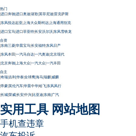
热门
|
进口奔驰
|
进口奥迪
|
讴歌
|
英菲尼迪
|
雷克萨斯
|
东风悦达起亚
|
上海大众斯柯达
|
上海通用别克
|
进口宝马
|
进口菲亚特
|
长安沃尔沃
|
东风雪铁龙
合资
|
东南三菱
|
华晨宝马
|
长安福特
|
东风日产
|
东风本田
|
一汽马自达
|
一汽奥迪
|
北京现代
|
北京奔驰
|
上海大众
|
一汽大众
|
一汽丰田
自主
|
奇瑞
|
吉利
|
华泰
|
全球鹰
|
海马
|
瑞麒
|
威麟
|
帝豪
|
英伦汽车
|
华晨中华
|
哈飞
|
东风风行
|
长城
|
荣威
|
长安
|
中兴
|
比亚迪
|
东南
|
广汽
实用工具
网站地图
手机查违章
汽车投诉