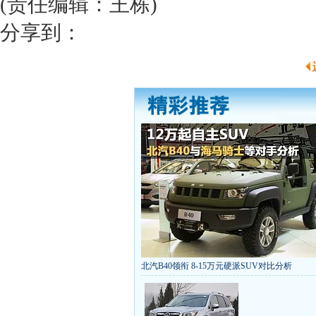
(责任编辑：王栋)
分享到：
北汽B40领衔 8-15万元硬派SUV对比分析
丰田推八款低价新车 全新RAV4海外售1
[
第九代雅阁/本田新小SUV
大众SUV降12万/