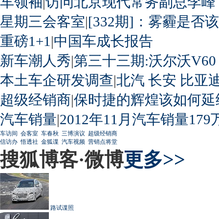
车领袖
|
访问北京现代常务副总李峰
星期三会客室
|
[332期]：雾霾是否
重磅1+1
|
中国车成长报告
新车潮人秀
|
第三十三期:沃尔沃V60
本土车企研发调查
|
北汽
长安
比亚
超级经销商
|
保时捷的辉煌该如何延
汽车销量
|
2012年11月汽车销量179
车访间
会客室
车春秋
三博演议
超级经销商
信访办
悟透社
金狐谍
汽车视频
营销点将堂
搜狐博客·微博
更多>>
路试谍照