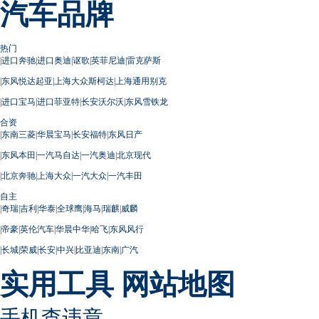
汽车品牌
热门
|
进口奔驰
|
进口奥迪
|
讴歌
|
英菲尼迪
|
雷克萨斯
|
东风悦达起亚
|
上海大众斯柯达
|
上海通用别克
|
进口宝马
|
进口菲亚特
|
长安沃尔沃
|
东风雪铁龙
合资
|
东南三菱
|
华晨宝马
|
长安福特
|
东风日产
|
东风本田
|
一汽马自达
|
一汽奥迪
|
北京现代
|
北京奔驰
|
上海大众
|
一汽大众
|
一汽丰田
自主
|
奇瑞
|
吉利
|
华泰
|
全球鹰
|
海马
|
瑞麒
|
威麟
|
帝豪
|
英伦汽车
|
华晨中华
|
哈飞
|
东风风行
|
长城
|
荣威
|
长安
|
中兴
|
比亚迪
|
东南
|
广汽
实用工具
网站地图
手机查违章