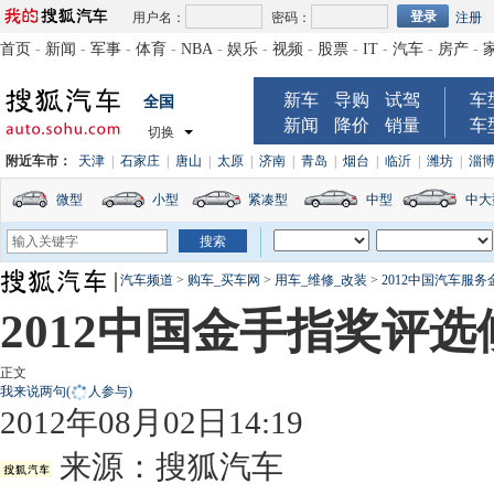
用户名：
密码：
注册
首页
-
新闻
-
军事
-
体育
-
NBA
-
娱乐
-
视频
-
股票
-
IT
-
汽车
-
房产
-
新车
导购
试驾
车
全国
新闻
降价
销量
车
切换
附近车市：
天津
|
石家庄
|
唐山
|
太原
|
济南
|
青岛
|
烟台
|
临沂
|
潍坊
|
淄
微型
小型
紧凑型
中型
中大
汽车频道
>
购车_买车网
>
用车_维修_改装
>
2012中国汽车服
2012中国金手指奖评
正文
我来说两句
(
人参与)
2012年08月02日14:19
来源：
搜狐汽车