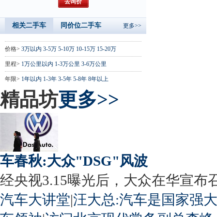
相关二手车
同价位二手车
更多>>
价格>
3万以内
3-5万
5-10万
10-15万
15-20万
里程>
1万公里以内
1-3万公里
3-6万公里
年限>
1年以内
1-3年
3-5年
5-8年
8年以上
精品坊
更多>>
车春秋:大众"DSG"风波
经央视3.15曝光后，大众在华宣布召回
汽车大讲堂
|
汪大总:汽车是国家强