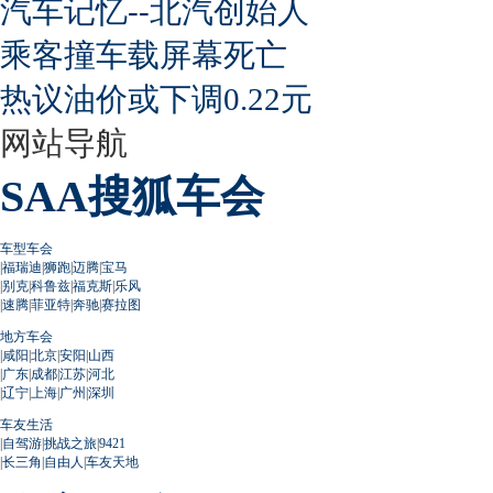
汽车记忆--北汽创始人
乘客撞车载屏幕死亡
热议油价或下调0.22元
网站导航
SAA搜狐车会
车型车会
|
福瑞迪
|
狮跑
|
迈腾
|
宝马
|
别克
|
科鲁兹
|
福克斯
|
乐风
|
速腾
|
菲亚特
|
奔驰
|
赛拉图
地方车会
|
咸阳
|
北京
|
安阳
|
山西
|
广东
|
成都
|
江苏
|
河北
|
辽宁
|
上海
|
广州
|
深圳
车友生活
|
自驾游
|
挑战之旅
|
9421
|
长三角
|
自由人
|
车友天地