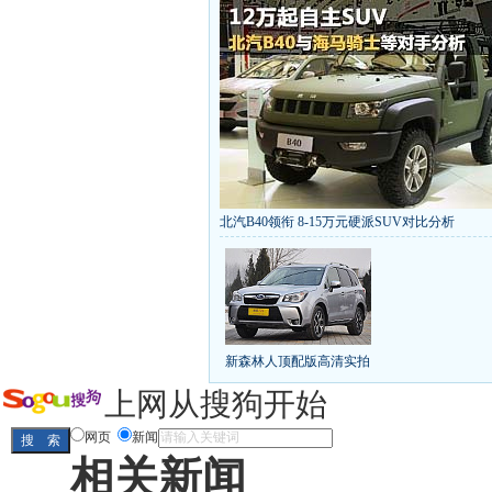
北汽B40领衔 8-15万元硬派SUV对比分析
丰田推八款低价新车 全新RAV4海外售1
[
第九代雅阁/本田新小SUV
大众SUV降12万/
凯越已跌至8折甩卖
6款合资自主车是真的低价
给中国人争气的热销SUV
全新马自达6：海外卖
10万元新车叫板合资
15万买车谁好
8-15万硬派
新森林人顶配版高清实拍
长城2013年新SUV规划曝光
新捷达售价或低于8
全新胜达23日上市
秒杀日系的SUV
大众6万
上网从搜狗开始
最高法解释：醉驾毒驾发生交通事故 交强险应
网页
新闻
相关新闻