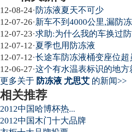
屌丝必看世界末日逃亡车
12-08-24
·
防冻液夏天不可少
12-07-26
·
新车不到4000公里,漏防冻
12-07-23
·
求助:为什么我的车换过防
最强山寨 又奥迪又奔驰
12-07-12
·
夏季也用防冻液
12-07-12
·
长途车防冻液桶变座位超员
12-06-27
·
这个有水温表标识的地方
超速事故紧急救命操作
更多关于
防冻液 尤思艾
的新闻>>
相关推荐
2012中国哈博杯热...
2012中国木门十大品牌