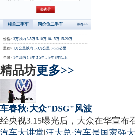
相关二手车
同价位二手车
更多>>
价格>
3万以内
3-5万
5-10万
10-15万
15-20万
里程>
1万公里以内
1-3万公里
3-6万公里
年限>
1年以内
1-3年
3-5年
5-8年
8年以上
精品坊
更多>>
车春秋:大众"DSG"风波
经央视3.15曝光后，大众在华宣布召回
汽车大讲堂
|
汪大总:汽车是国家强