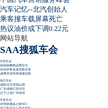
汽车记忆--北汽创始人
乘客撞车载屏幕死亡
热议油价或下调0.22元
网站导航
SAA搜狐车会
车型车会
|
福瑞迪
|
狮跑
|
迈腾
|
宝马
|
别克
|
科鲁兹
|
福克斯
|
乐风
|
速腾
|
菲亚特
|
奔驰
|
赛拉图
地方车会
|
咸阳
|
北京
|
安阳
|
山西
|
广东
|
成都
|
江苏
|
河北
|
辽宁
|
上海
|
广州
|
深圳
车友生活
|
自驾游
|
挑战之旅
|
9421
|
长三角
|
自由人
|
车友天地