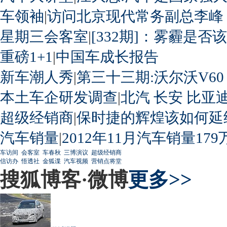
车领袖
|
访问北京现代常务副总李峰
星期三会客室
|
[332期]：雾霾是否
重磅1+1
|
中国车成长报告
新车潮人秀
|
第三十三期:沃尔沃V60
本土车企研发调查
|
北汽
长安
比亚
超级经销商
|
保时捷的辉煌该如何延
汽车销量
|
2012年11月汽车销量179
车访间
会客室
车春秋
三博演议
超级经销商
信访办
悟透社
金狐谍
汽车视频
营销点将堂
搜狐博客·微博
更多>>