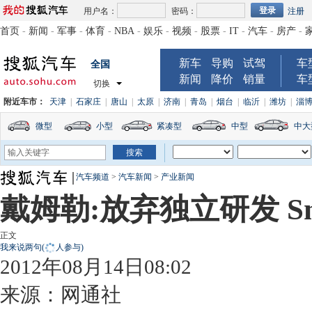
用户名：
密码：
注册
首页
-
新闻
-
军事
-
体育
-
NBA
-
娱乐
-
视频
-
股票
-
IT
-
汽车
-
房产
-
新车
导购
试驾
车
全国
新闻
降价
销量
车
切换
附近车市：
天津
|
石家庄
|
唐山
|
太原
|
济南
|
青岛
|
烟台
|
临沂
|
潍坊
|
淄
微型
小型
紧凑型
中型
中大
汽车频道
>
汽车新闻
>
产业新闻
戴姆勒:放弃独立研发 S
正文
我来说两句
(
人参与)
2012年08月14日08:02
来源：
网通社