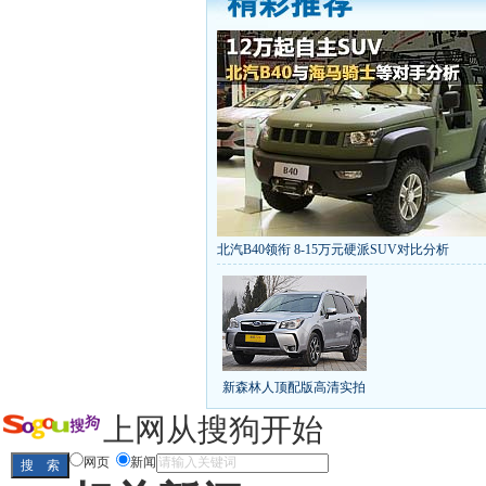
北汽B40领衔 8-15万元硬派SUV对比分析
丰田推八款低价新车 全新RAV4海外售1
[
第九代雅阁/本田新小SUV
大众SUV降12万/
凯越已跌至8折甩卖
6款合资自主车是真的低价
给中国人争气的热销SUV
全新马自达6：海外卖
10万元新车叫板合资
15万买车谁好
8-15万硬派
新森林人顶配版高清实拍
长城2013年新SUV规划曝光
新捷达售价或低于8
全新胜达23日上市
秒杀日系的SUV
大众6万
上网从搜狗开始
最高法解释：醉驾毒驾发生交通事故 交强险应
网页
新闻