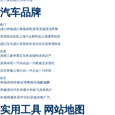
汽车品牌
热门
|
进口奔驰
|
进口奥迪
|
讴歌
|
英菲尼迪
|
雷克萨斯
|
东风悦达起亚
|
上海大众斯柯达
|
上海通用别克
|
进口宝马
|
进口菲亚特
|
长安沃尔沃
|
东风雪铁龙
合资
|
东南三菱
|
华晨宝马
|
长安福特
|
东风日产
|
东风本田
|
一汽马自达
|
一汽奥迪
|
北京现代
|
北京奔驰
|
上海大众
|
一汽大众
|
一汽丰田
自主
|
奇瑞
|
吉利
|
华泰
|
全球鹰
|
海马
|
瑞麒
|
威麟
|
帝豪
|
英伦汽车
|
华晨中华
|
哈飞
|
东风风行
|
长城
|
荣威
|
长安
|
中兴
|
比亚迪
|
东南
|
广汽
实用工具
网站地图