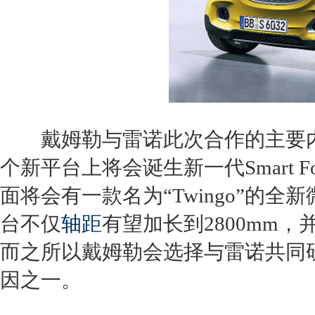
戴姆勒与
雷诺
此次合作的主要
个新平台上将会诞生新一代
Smart
F
面将会有一款名为“
Twingo
”的全新
台不仅
轴距
有望加长到2800mm，
而之所以戴姆勒会选择与
雷诺
共同
因之一。