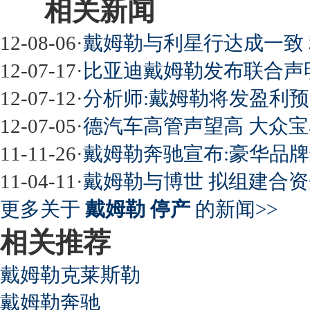
相关新闻
屌丝必看世界末日逃亡车
12-08-06
·
戴姆勒与利星行达成一致 
12-07-17
·
比亚迪戴姆勒发布联合声
12-07-12
·
分析师:戴姆勒将发盈利预警
最强山寨 又奥迪又奔驰
12-07-05
·
德汽车高管声望高 大众
11-11-26
·
戴姆勒奔驰宣布:豪华品
11-04-11
·
戴姆勒与博世 拟组建合
超速事故紧急救命操作
更多关于
戴姆勒 停产
的新闻>>
相关推荐
戴姆勒克莱斯勒
戴姆勒奔驰