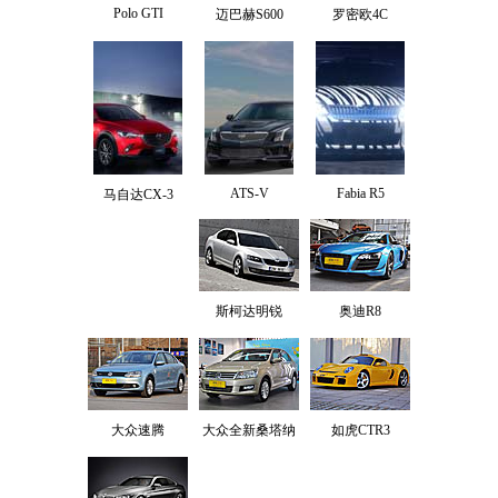
Polo GTI
迈巴赫S600
罗密欧4C
ATS-V
Fabia R5
马自达CX-3
斯柯达明锐
奥迪R8
大众速腾
大众全新桑塔纳
如虎CTR3