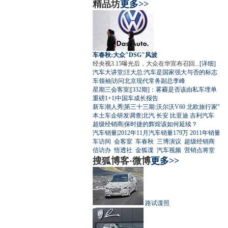
精品坊
更多>>
车春秋:大众"DSG"风波
经央视3.15曝光后，大众在华宣布召回...
[详细]
汽车大讲堂
|
汪大总:汽车是国家强大与否的标志
车领袖
|
访问北京现代常务副总李峰
星期三会客室
|
[332期]：雾霾是否该由私车埋单
重磅1+1
|
中国车成长报告
新车潮人秀
|
第三十三期:沃尔沃V60 北欧旅行家"
本土车企研发调查
|
北汽
长安
比亚迪
吉利汽车
超级经销商
|
保时捷的辉煌该如何延续？
汽车销量
|
2012年11月汽车销量179万
2011年销量
车访间
会客室
车春秋
三博演议
超级经销商
信访办
悟透社
金狐谍
汽车视频
营销点将堂
搜狐博客·微博
更多>>
路试谍照