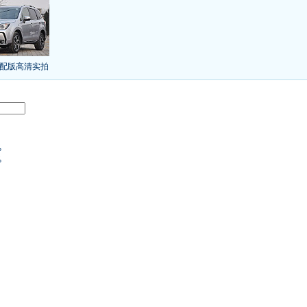
/本田新小SUV
大众SUV降12万/十车狂跌
]
8折甩卖
6款合资自主车是真的低价吗？
气的热销SUV
全新马自达6：海外卖13万
叫板合资
15万买车谁好
8-15万硬派SUV
配版高清实拍
年新SUV规划曝光
新捷达售价或低于8.5万
日上市
秒杀日系的SUV
大众6万低价车
：醉驾毒驾发生交通事故 交强险应赔偿
%
界末日逃亡车
%
又奥迪又奔驰