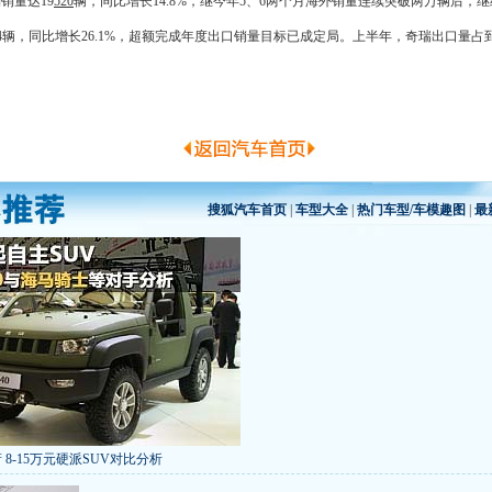
销量达19
520
辆，同比增长14.8%，继今年5、6两个月海外销量连续突破两万辆后，
14辆，同比增长26.1%，超额完成年度出口销量目标已成定局。上半年，
奇瑞
出口量占到
搜狐汽车首页
|
车型大全
|
热门车型/车模趣图
|
最
 8-15万元硬派SUV对比分析
低价新车 全新RAV4海外售14万