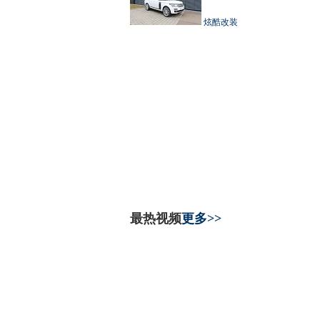
炫酷改装
最热视频
更多>>