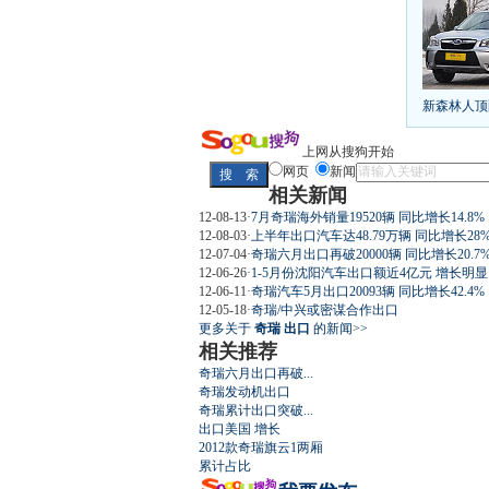
[
第九代雅阁
凯越已跌至
给中国人争
10万元新车
新森林人顶
长城2013
全新胜达23
最高法解释
上网从搜狗开始
网页
新闻
相关新闻
12-08-13
·
7月奇瑞海外销量19520辆 同比增长14.8%
12-08-03
·
上半年出口汽车达48.79万辆 同比增长28
屌丝必看世
12-07-04
·
奇瑞六月出口再破20000辆 同比增长20.7
12-06-26
·
1-5月份沈阳汽车出口额近4亿元 增长明显
12-06-11
·
奇瑞汽车5月出口20093辆 同比增长42.4%
12-05-18
·
奇瑞/中兴或密谋合作出口
更多关于
奇瑞 出口
的新闻>>
相关推荐
奇瑞六月出口再破...
最强山寨 
奇瑞发动机出口
奇瑞累计出口突破...
出口美国 增长
2012款奇瑞旗云1两厢
累计占比