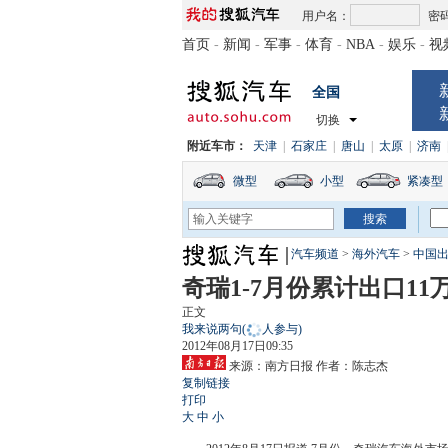
用户名：
密
首页
-
新闻
-
军事
-
体育
-
NBA
-
娱乐
-
视
全国
切换
附近车市：
天津
|
石家庄
|
唐山
|
太原
|
济南
微型
小型
紧凑型
汽车频道
>
海外汽车
>
中国
奇瑞1-7月份累计出口11
正文
我来说两句
(
人参与)
2012年08月17日09:35
来源：
南方日报
作者：陈志杰
复制链接
打印
大
中
小