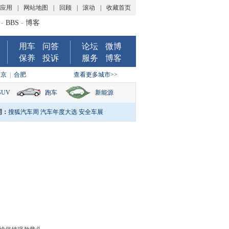
P应用
|
网站地图
|
回顾
|
滚动
|
收藏首页
-
BBS
-
博客
用车
问答
论坛
微博
保养
投诉
服务
博客
南京
|
合肥
查看更多城市>>
SUV
跑车
新能源
词：
搜狐汽车周
汽车年度大选
安全车展