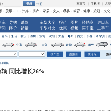
车商宝
|
手机版
|
AP
码：
注册
频
-
股票
-
IT
-
汽车
-
房产
-
家居
-
女人
-
母婴
-
教育
-
健康
-
旅游
-
文化
新车
导购
试驾
车型大全
报价
图片
经销商
进口车
新闻
降价
销量
车型对比
优惠
视频
买车宝
二手车
|
青岛
|
烟台
|
临沂
|
潍坊
|
淄博
|
沈阳
|
大连
|
郑州
|
西安
|
长春
|
哈尔滨
|
中型
中大型
豪华
MPV
热
出口新闻
万辆 同比增长26%