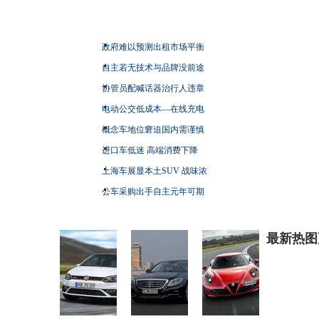
政府难以预测出租市场平衡
自主若无技术与品牌没前途
协管员配喊话器治行人违章
电动公交低成本—在线充电
概念车地位窘迫国内需谨慎
进口车低迷 高端消费下降
上海车展显本土SUV 战味浓
公车采购出手自主元年可期
最新热图