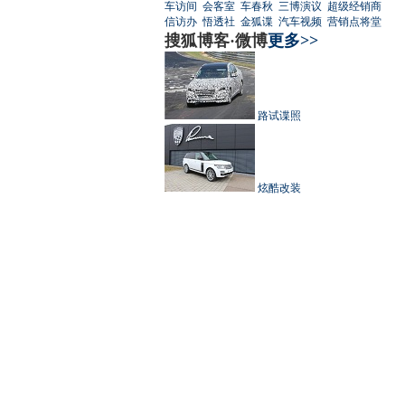
车访间
会客室
车春秋
三博演议
超级经销商
信访办
悟透社
金狐谍
汽车视频
营销点将堂
搜狐博客·微博
更多>>
路试谍照
炫酷改装