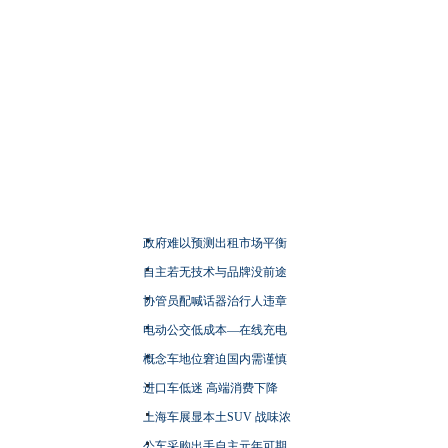
政府难以预测出租市场平衡
自主若无技术与品牌没前途
协管员配喊话器治行人违章
电动公交低成本—在线充电
概念车地位窘迫国内需谨慎
进口车低迷 高端消费下降
上海车展显本土SUV 战味浓
公车采购出手自主元年可期