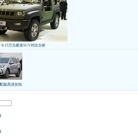
 8-15万元硬派SUV对比分析
低价新车 全新RAV4海外售14万
/本田新小SUV
大众SUV降12万/十车狂跌
]
8折甩卖
6款合资自主车是真的低价吗？
气的热销SUV
全新马自达6：海外卖13万
叫板合资
15万买车谁好
8-15万硬派SUV
配版高清实拍
年新SUV规划曝光
新捷达售价或低于8.5万
日上市
秒杀日系的SUV
大众6万低价车
：醉驾毒驾发生交通事故 交强险应赔偿
调
价
界末日逃亡车
调
价