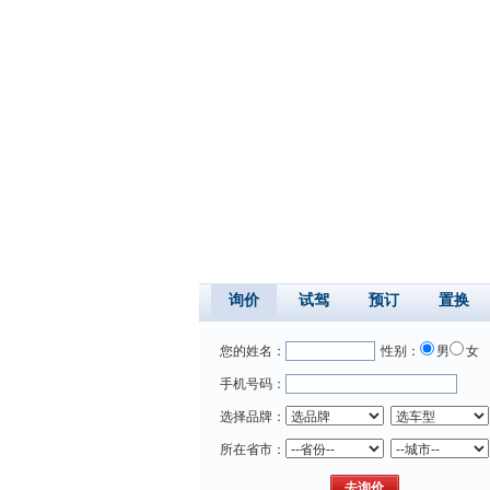
询价
试驾
预订
置换
您的姓名：
性别：
男
女
手机号码：
选择品牌：
所在省市：