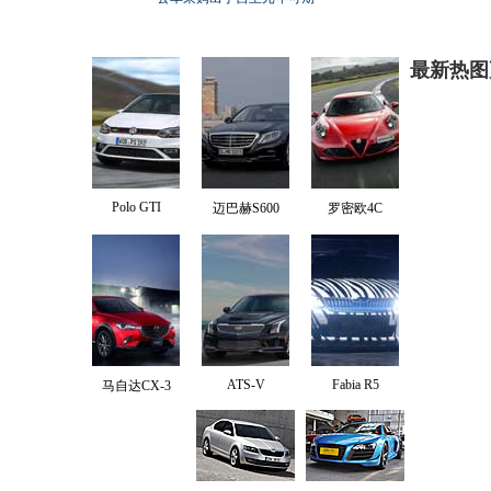
最新热图
Polo GTI
迈巴赫S600
罗密欧4C
ATS-V
Fabia R5
马自达CX-3