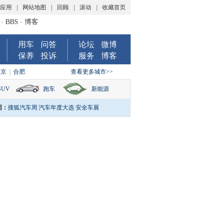
P应用
|
网站地图
|
回顾
|
滚动
|
收藏首页
-
BBS
-
博客
用车
问答
论坛
微博
保养
投诉
服务
博客
南京
|
合肥
查看更多城市>>
SUV
跑车
新能源
词：
搜狐汽车周
汽车年度大选
安全车展