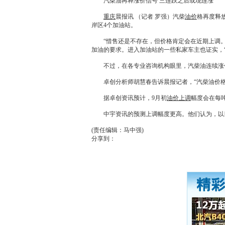
汽柴油再释涨价信号 三连跌之后或现连涨
重庆
晨报讯 （记者 罗强）汽柴
油价
格再度释
岸区4个加油站。
“惜售还是不存在，但价格肯定会在近期上调。
加油的要求。进入加油站的一些私家车主也证实，
不过，在各专业咨询机构眼里，汽柴油连续涨价
卓创分析师胡慧春告诉晨报记者，“汽柴
油价
据卓创资讯预计，9月初
油价上调
幅度会在每吨4
中宇资讯的预测上调幅度更高。他们认为，以
(责任编辑：马中强)
分享到：