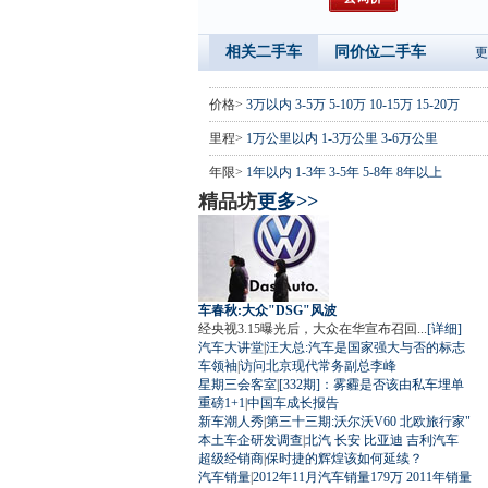
相关二手车
同价位二手车
更
价格>
3万以内
3-5万
5-10万
10-15万
15-20万
里程>
1万公里以内
1-3万公里
3-6万公里
年限>
1年以内
1-3年
3-5年
5-8年
8年以上
精品坊
更多>>
车春秋:大众"DSG"风波
经央视3.15曝光后，大众在华宣布召回...
[详细]
汽车大讲堂
|
汪大总:汽车是国家强大与否的标志
车领袖
|
访问北京现代常务副总李峰
星期三会客室
|
[332期]：雾霾是否该由私车埋单
重磅1+1
|
中国车成长报告
新车潮人秀
|
第三十三期:沃尔沃V60 北欧旅行家"
本土车企研发调查
|
北汽
长安
比亚迪
吉利汽车
超级经销商
|
保时捷的辉煌该如何延续？
汽车销量
|
2012年11月汽车销量179万
2011年销量