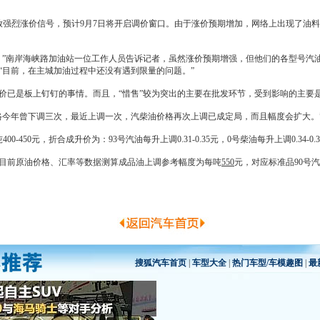
放强烈涨价信号，预计9月7日将开启调价窗口。由于涨价预期增加，网络上出现了油料
”南岸海峡路加油站一位工作人员告诉记者，虽然涨价预期增强，但他们的各型号汽
“目前，在主城加油过程中还没有遇到限量的问题。”
已是板上钉钉的事情。而且，“惜售”较为突出的主要在批发环节，受到影响的主要
格今年曾下调三次，最近上调一次，汽柴
油价
格再次上调已成定局，而且幅度会扩大。
00-450元，折合成升价为：93号汽油每升上调0.31-0.35元，0号柴油每升上调0.34-0.
目前原
油价
格、汇率等数据测算成品油上调参考幅度为每吨
550
元，对应标准品90号汽油
搜狐汽车首页
|
车型大全
|
热门车型/车模趣图
|
最