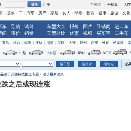
车商宝
|
手机版
|
AP
码：
注册
频
-
股票
-
IT
-
汽车
-
房产
-
家居
-
女人
-
母婴
-
教育
-
健康
-
旅游
-
文化
新车
导购
试驾
车型大全
报价
图片
经销商
进口车
新闻
降价
销量
车型对比
优惠
视频
买车宝
二手车
|
青岛
|
烟台
|
临沂
|
潍坊
|
淄博
|
沈阳
|
大连
|
郑州
|
西安
|
长春
|
哈尔滨
|
中型
中大型
豪华
MPV
热
成品油价调整持续报道专题
>
油价最新消息
连跌之后或现连涨