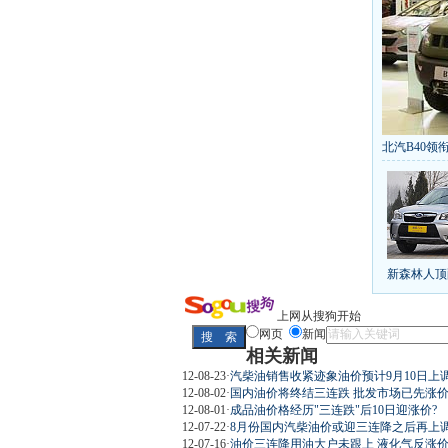
北汽B40领衔
丰田推八款
[
第九代雅阁
凯越已跌至
给中国人争
10万元新车
新森林人顶
长城2013
全新胜达23
最高法解释
上网从搜狗开始
网页
新闻
相关新闻
12-08-23
·
汽柴油销售收紧迹象油价预计9月10日上
12-08-02
·
国内油价将终结三连跌 批发市场已先涨
屌丝必看世
12-08-01
·
成品油价格经历"三连跌"后10日迎涨价?
12-07-22
·
8月份国内汽柴油价或迎三连降之后再上
12-07-16
·
油价三连降用油大户未跟上 液化气反涨