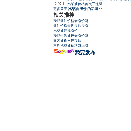
12-07-11
·
汽柴油价格首次三连降
更多关于
汽柴油 涨价
的新闻>>
相关推荐
2012柴油价格会涨价吗
最强山寨 
柴油价格最近是跌是涨
汽柴油好就涨价
2012年汽油还会涨价吗
国内油价三连跌后...
本周汽柴油价格或上涨
我要发布
超速事故紧