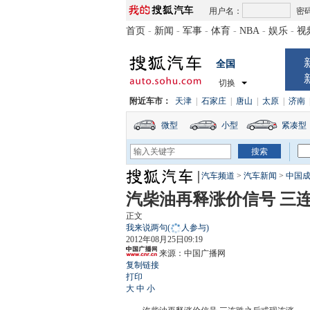
用户名：
密
首页
-
新闻
-
军事
-
体育
-
NBA
-
娱乐
-
视
全国
切换
附近车市：
天津
|
石家庄
|
唐山
|
太原
|
济南
微型
小型
紧凑型
汽车频道
>
汽车新闻
>
中国
汽柴油再释涨价信号 三
正文
我来说两句
(
人参与)
2012年08月25日09:19
来源：
中国广播网
复制链接
打印
大
中
小