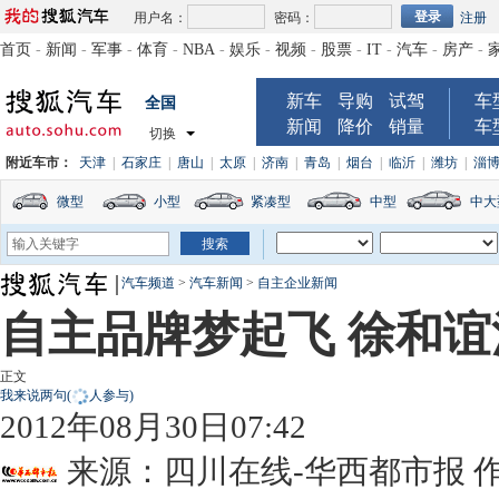
用户名：
密码：
注册
首页
-
新闻
-
军事
-
体育
-
NBA
-
娱乐
-
视频
-
股票
-
IT
-
汽车
-
房产
-
新车
导购
试驾
车
全国
新闻
降价
销量
车
切换
附近车市：
天津
|
石家庄
|
唐山
|
太原
|
济南
|
青岛
|
烟台
|
临沂
|
潍坊
|
淄
微型
小型
紧凑型
中型
中大
汽车频道
>
汽车新闻
>
自主企业新闻
自主品牌梦起飞 徐和
正文
我来说两句
(
人参与)
2012年08月30日07:42
来源：
四川在线-华西都市报