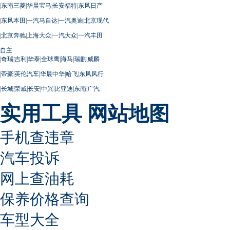
|
东南三菱
|
华晨宝马
|
长安福特
|
东风日产
|
东风本田
|
一汽马自达
|
一汽奥迪
|
北京现代
|
北京奔驰
|
上海大众
|
一汽大众
|
一汽丰田
自主
|
奇瑞
|
吉利
|
华泰
|
全球鹰
|
海马
|
瑞麒
|
威麟
|
帝豪
|
英伦汽车
|
华晨中华
|
哈飞
|
东风风行
|
长城
|
荣威
|
长安
|
中兴
|
比亚迪
|
东南
|
广汽
实用工具
网站地图
手机查违章
汽车投诉
网上查油耗
保养价格查询
车型大全