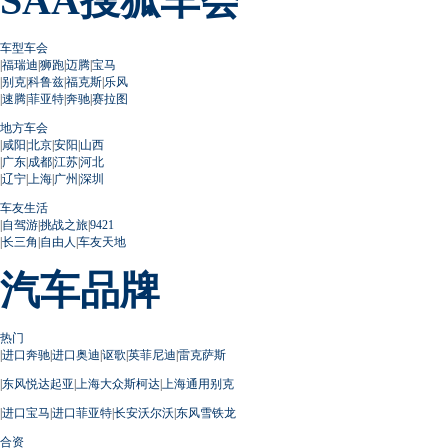
SAA搜狐车会
车型车会
|
福瑞迪
|
狮跑
|
迈腾
|
宝马
|
别克
|
科鲁兹
|
福克斯
|
乐风
|
速腾
|
菲亚特
|
奔驰
|
赛拉图
地方车会
|
咸阳
|
北京
|
安阳
|
山西
|
广东
|
成都
|
江苏
|
河北
|
辽宁
|
上海
|
广州
|
深圳
车友生活
|
自驾游
|
挑战之旅
|
9421
|
长三角
|
自由人
|
车友天地
汽车品牌
热门
|
进口奔驰
|
进口奥迪
|
讴歌
|
英菲尼迪
|
雷克萨斯
|
东风悦达起亚
|
上海大众斯柯达
|
上海通用别克
|
进口宝马
|
进口菲亚特
|
长安沃尔沃
|
东风雪铁龙
合资