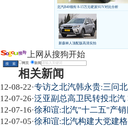
北汽B40领衔 8-15万元硬派SUV对比分析
丰田推八款低价新车 全新RAV4海外售1
[
第九代雅阁/本田新小SUV
大众SUV降12万/
凯越已跌至8折甩卖
6款合资自主车是真的低价
给中国人争气的热销SUV
全新马自达6：海外卖
10万元新车叫板合资
15万买车谁好
8-15万硬派
新森林人顶配版高清实拍
长城2013年新SUV规划曝光
新捷达售价或低于8
全新胜达23日上市
秒杀日系的SUV
大众6万
上网从搜狗开始
最高法解释：醉驾毒驾发生交通事故 交强险应
网页
新闻
相关新闻
屌丝必看世界末日逃亡车
12-08-22
·
专访之北汽韩永贵:三问北
12-07-26
·
泛亚副总高卫民转投北汽
12-07-16
·
徐和谊:北汽"十二五"产销
最强山寨 又奥迪又奔驰
12-07-05
·
徐和谊:北汽构建大党建格