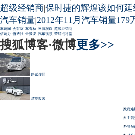
超级经销商
|
保时捷的辉煌该如何延
汽车销量
|
2012年11月汽车销量179
车访间
会客室
车春秋
三博演议
超级经销商
信访办
悟透社
金狐谍
汽车视频
营销点将堂
搜狐博客·微博
更多>>
路试谍照
炫酷改装
政府难
自主若
协管员