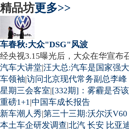
精品坊
更多>>
车春秋:大众"DSG"风波
经央视3.15曝光后，大众在华宣布召回
汽车大讲堂
|
汪大总:汽车是国家强
车领袖
|
访问北京现代常务副总李峰
星期三会客室
|
[332期]：雾霾是否
重磅1+1
|
中国车成长报告
新车潮人秀
|
第三十三期:沃尔沃V60
本土车企研发调查
|
北汽
长安
比亚