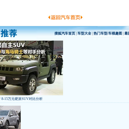
搜狐汽车首页
|
车型大全
|
热门车型/车模趣图
|
最
 8-15万元硬派SUV对比分析
低价新车 全新RAV4海外售14万
/本田新小SUV
大众SUV降12万/十车狂跌
]
8折甩卖
6款合资自主车是真的低价吗？
气的热销SUV
全新马自达6：海外卖13万