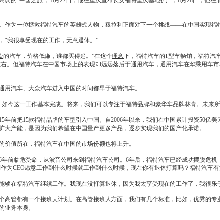
高调的“中国之旅”。8月27日，他在
重庆
宣布
长安福特
重庆
基地扩产；8月28日，他在
。作为一位拯救
福特
汽车的英雄式人物，穆拉利正面对下一个挑战——在中国实现
福
“我很享受现在的工作，无意退休。”
众
的汽车，价格低廉，谁都买得起。”在这个
理念
下，
福特
汽车的T型车畅销，
福特
汽
左右。但
福特
汽车在中国市场上的表现却远远落后于
通用
汽车，
通用
汽车在华乘用车市
通用
汽车、
大众
汽车进入中国的时间都早于
福特
汽车。
，如今这一工作基本完成。将来，我们可以专注于
福特
品牌和
豪华车
品牌
林肯
。未来所
5年前把15款
福特
品牌的车型引入中国。自2006年以来，我们在中国累计投资50亿
扩大
产能
，是因为我们希望在中国量产更多产品，逐步实现我们的国产化承诺。
的价值所在，
福特
汽车在中国的市场份额也将上升。
6年前临危受命，从波音公司来到
福特
汽车公司。6年后，
福特
汽车已经成功摆脱危机
作为CEO愿意工作到什么时候就工作到什么时候，现在你有退休打算吗？
福特
汽车有
能够在
福特
汽车继续工作。我现在没打算退休，因为我太享受现在的工作了，我很乐
个高管都有一个接班人计划。在高管接班人方面，我们有几个标准，比如，优秀的专
的业务本身。