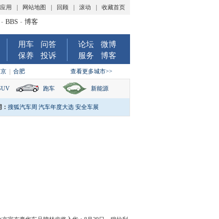
P应用
|
网站地图
|
回顾
|
滚动
|
收藏首页
-
BBS
-
博客
用车
问答
论坛
微博
保养
投诉
服务
博客
南京
|
合肥
查看更多城市>>
SUV
跑车
新能源
词：
搜狐汽车周
汽车年度大选
安全车展