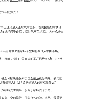
北京宣布
豪华车
品牌
林肯
将入华；8月29日，穆拉利
特
汽车的振兴！
车于上世纪成为全球汽车巨头。在美国轻型车的细
场的占有率约14%，
福特
汽车仅约3%。为什么会出
有具有竞争力的
福特
车型均将被带入中国市场。
美元。目前，我们中国在建的工厂已经有5家（3个整
，甚至可以说是受到美国
金融危机
影响最小的美国
没有接班人计划？选取接班人的标准是什么?
于跟
福特
先生共事，服务于
福特
汽车公司。
业能力、全球视野、团队合作精神。当然，最重要