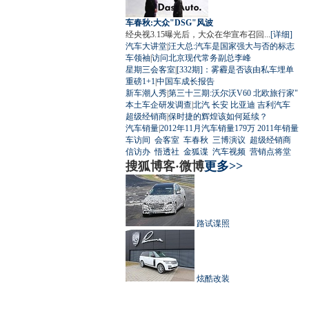
车春秋:大众"DSG"风波
经央视3.15曝光后，大众在华宣布召回...
[详细]
汽车大讲堂
|
汪大总:汽车是国家强大与否的标志
车领袖
|
访问北京现代常务副总李峰
星期三会客室
|
[332期]：雾霾是否该由私车埋单
重磅1+1
|
中国车成长报告
新车潮人秀
|
第三十三期:沃尔沃V60 北欧旅行家"
本土车企研发调查
|
北汽
长安
比亚迪
吉利汽车
超级经销商
|
保时捷的辉煌该如何延续？
汽车销量
|
2012年11月汽车销量179万
2011年销量
车访间
会客室
车春秋
三博演议
超级经销商
信访办
悟透社
金狐谍
汽车视频
营销点将堂
搜狐博客·微博
更多>>
路试谍照
炫酷改装