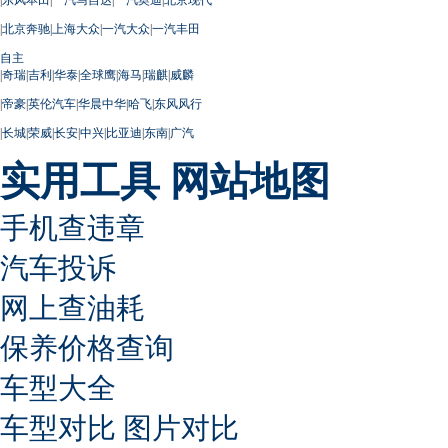
|
北京奔驰
|
上海大众
|
一汽大众
|
一汽丰田
自主
|
奇瑞
|
吉利
|
华泰
|
全球鹰
|
海马
|
瑞麒
|
威麟
|
帝豪
|
英伦汽车
|
华晨中华
|
哈飞
|
东风风行
|
长城
|
荣威
|
长安
|
中兴
|
比亚迪
|
东南
|
广汽
实用工具
网站地图
手机查违章
汽车投诉
网上查油耗
保养价格查询
车型大全
车型对比
图片对比