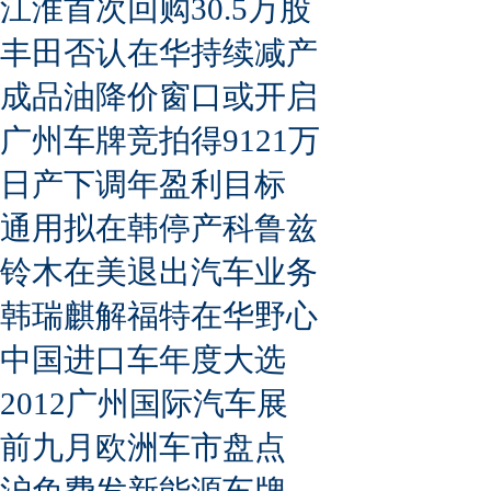
江淮首次回购30.5万股
丰田否认在华持续减产
成品油降价窗口或开启
广州车牌竞拍得9121万
日产下调年盈利目标
通用拟在韩停产科鲁兹
铃木在美退出汽车业务
韩瑞麒解福特在华野心
中国进口车年度大选
2012广州国际汽车展
前九月欧洲车市盘点
沪免费发新能源车牌