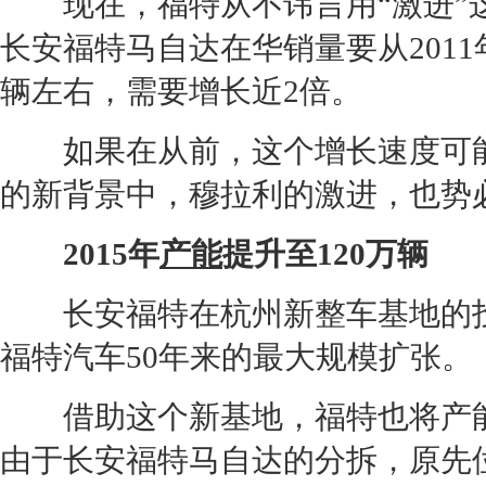
现在，
福特
从不讳言用“激进
长安福特马自达
在华销量要从2011
辆左右，需要增长近2倍。
如果在从前，这个增长速度可能
的新背景中，穆拉利的激进，也势
2015年
产能
提升至
120
万辆
长安福特
在
杭州
新整车基地的
福特
汽车50年来的最大规模扩张。
借助这个新基地，
福特
也将
产
由于
长安福特马自达
的分拆，原先