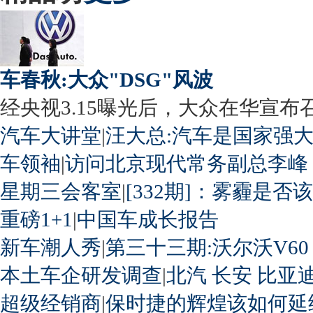
车春秋:大众"DSG"风波
经央视3.15曝光后，大众在华宣布召回
汽车大讲堂
|
汪大总:汽车是国家强
车领袖
|
访问北京现代常务副总李峰
星期三会客室
|
[332期]：雾霾是否
重磅1+1
|
中国车成长报告
新车潮人秀
|
第三十三期:沃尔沃V60
本土车企研发调查
|
北汽
长安
比亚
超级经销商
|
保时捷的辉煌该如何延