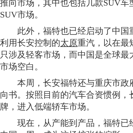
推向市场，其中也包括几款
SUV
车
SUV
市场。
此外，
福特
也已经启动了中国
利用
长安
控制的
太原
重汽，以在最
只涉及轻客市场，而中国是全球最
市场空白。
本周，
长安福特
还与
重庆
市政
向书。按照目前的汽车合资惯例，
牌，进入低端轿车市场。
现在，从
产能
到产品，
福特
已