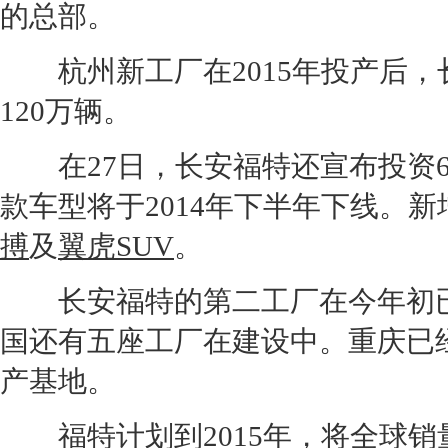
的总部。
杭州
新工厂在2015年投产后，
120
万辆。
在27日，
长安福特
还宣布投资
款车型将于2014年下半年下线。新
搏
及
翼虎
SUV
。
长安福特
的第二工厂在今年初
国还有五座工厂在建设中。
重庆
已
产基地。
福特
计划到2015年，将全球销