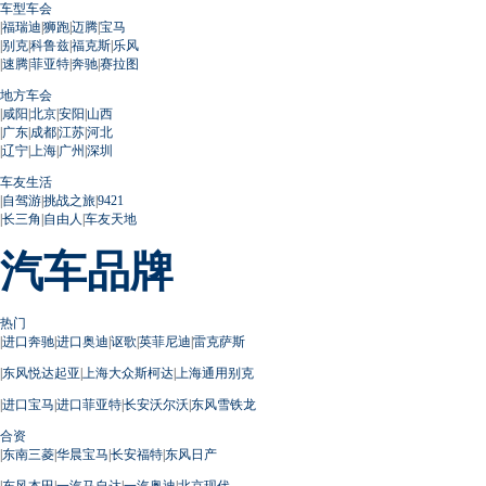
车型车会
|
福瑞迪
|
狮跑
|
迈腾
|
宝马
|
别克
|
科鲁兹
|
福克斯
|
乐风
|
速腾
|
菲亚特
|
奔驰
|
赛拉图
地方车会
|
咸阳
|
北京
|
安阳
|
山西
|
广东
|
成都
|
江苏
|
河北
|
辽宁
|
上海
|
广州
|
深圳
车友生活
|
自驾游
|
挑战之旅
|
9421
|
长三角
|
自由人
|
车友天地
汽车品牌
热门
|
进口奔驰
|
进口奥迪
|
讴歌
|
英菲尼迪
|
雷克萨斯
|
东风悦达起亚
|
上海大众斯柯达
|
上海通用别克
|
进口宝马
|
进口菲亚特
|
长安沃尔沃
|
东风雪铁龙
合资
|
东南三菱
|
华晨宝马
|
长安福特
|
东风日产
|
东风本田
|
一汽马自达
|
一汽奥迪
|
北京现代