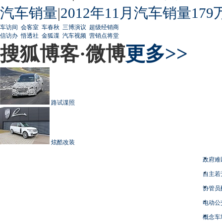
汽车销量
|
2012年11月汽车销量179
车访间
会客室
车春秋
三博演议
超级经销商
信访办
悟透社
金狐谍
汽车视频
营销点将堂
搜狐博客·微博
更多>>
路试谍照
炫酷改装
政府难
自主若
协管员
电动公
概念车