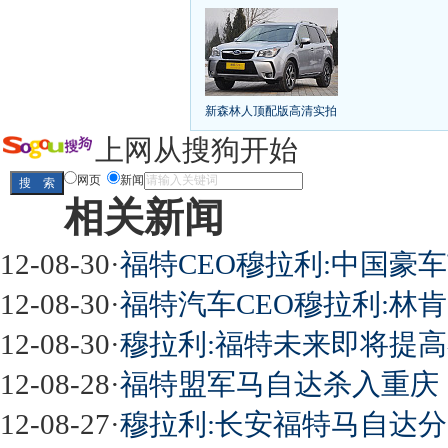
丰田推八款低价新车 全新RAV4海外售1
[
第九代雅阁/本田新小SUV
大众SUV降12万/
凯越已跌至8折甩卖
6款合资自主车是真的低价
给中国人争气的热销SUV
全新马自达6：海外卖
10万元新车叫板合资
15万买车谁好
8-15万硬派
新森林人顶配版高清实拍
长城2013年新SUV规划曝光
新捷达售价或低于8
全新胜达23日上市
秒杀日系的SUV
大众6万
上网从搜狗开始
最高法解释：醉驾毒驾发生交通事故 交强险应
网页
新闻
相关新闻
屌丝必看世界末日逃亡车
12-08-30
·
福特CEO穆拉利:中国豪
12-08-30
·
福特汽车CEO穆拉利:林肯
12-08-30
·
穆拉利:福特未来即将提
最强山寨 又奥迪又奔驰
12-08-28
·
福特盟军马自达杀入重庆
12-08-27
·
穆拉利:长安福特马自达