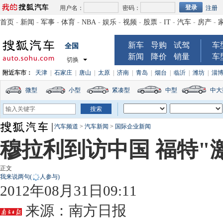
用户名：
密码：
注册
首页
-
新闻
-
军事
-
体育
-
NBA
-
娱乐
-
视频
-
股票
-
IT
-
汽车
-
房产
-
新车
导购
试驾
车
全国
新闻
降价
销量
车
切换
附近车市：
天津
|
石家庄
|
唐山
|
太原
|
济南
|
青岛
|
烟台
|
临沂
|
潍坊
|
淄
微型
小型
紧凑型
中型
中大
汽车频道
>
汽车新闻
>
国际企业新闻
穆拉利到访中国 福特"
正文
我来说两句
(
人参与)
2012年08月31日09:11
来源：
南方日报