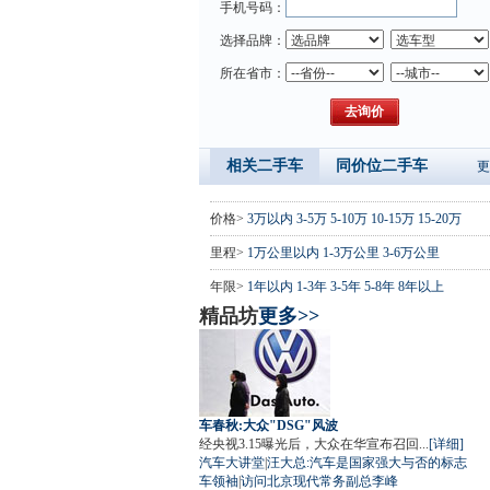
手机号码：
选择品牌：
所在省市：
相关二手车
同价位二手车
更
价格>
3万以内
3-5万
5-10万
10-15万
15-20万
里程>
1万公里以内
1-3万公里
3-6万公里
年限>
1年以内
1-3年
3-5年
5-8年
8年以上
精品坊
更多>>
车春秋:大众"DSG"风波
经央视3.15曝光后，大众在华宣布召回...
[详细]
汽车大讲堂
|
汪大总:汽车是国家强大与否的标志
车领袖
|
访问北京现代常务副总李峰