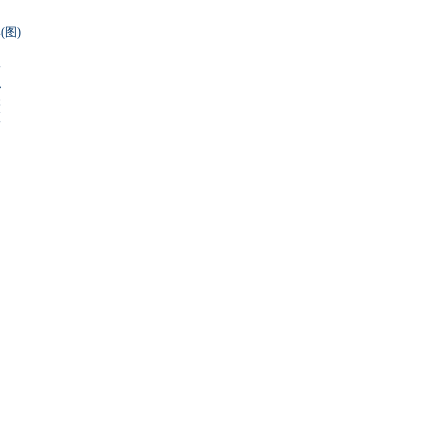
图)
围
界末日逃亡车
路
职
失
夜
又奥迪又奔驰
急救命操作