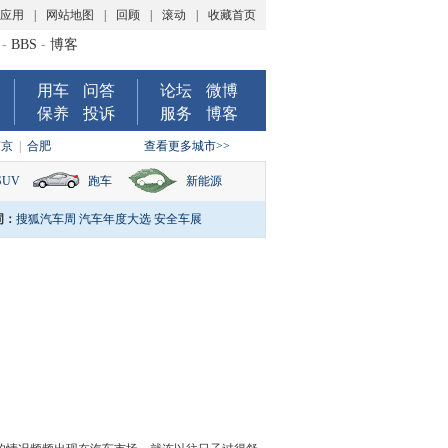
P应用
|
网站地图
|
回顾
|
滚动
|
收藏首页
-
BBS
-
博客
用车
问答
论坛
微博
保养
投诉
服务
博客
南京
|
合肥
查看更多城市>>
SUV
跑车
新能源
词：
搜狐汽车周
汽车年度大选
安全车展