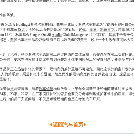
现的微量增长，使得很多
经销商
的日子都不好过。赔钱卖车、连续亏损甚至被迫退出
小的风波。
 NCGA Holdings(燕骏汽车集团)。收购完成后，燕骏汽车将成为宝信的全资附属
下拥有28家
4S店
，所经营品牌包括豪华品牌
宝马
、
迷你
、
奥迪
、
凯迪拉克
，超豪华品
 LLC、私募基金PangaeaOne和
Apollo
GlobalManagement LLC持有。其旗下全
悉，燕骏汽车去年除税及特殊项目后溢利为660万美元，较上一个财政年度同比大跌7
起了风波。多位燕骏汽车总部员工通过网络向媒体反映，燕骏汽车在员工安置问题上
公开信，要求在股权转让协议中看到燕骏对全体中国籍员工的安置问题，并享受与外
华品牌正在迅速扩张的背景下，
经销商
的兼并重组不可避免。因此这场并购案引发的
资人的关系后，渠道扩张十分迅猛。随之而来的
经销商
之间的合并就会出现。这是
宝马
重要了。”
渠道特点调查显示，随着
汽车销量
增速放缓，上半年全国新开业
经销商
增速明显放缓，
34家、23家、22家。在厂家疯狂扩张的背后也要充分考虑到迅速扩张带来的后果。
过程中的员工安置问题，不仅是考验
经销商
也是在考验汽
车厂
家。