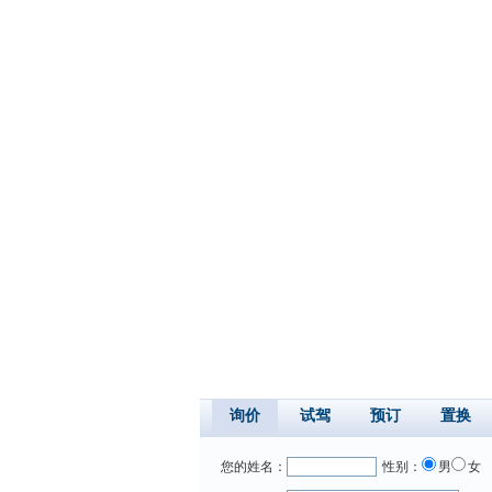
询价
试驾
预订
置换
您的姓名：
性别：
男
女