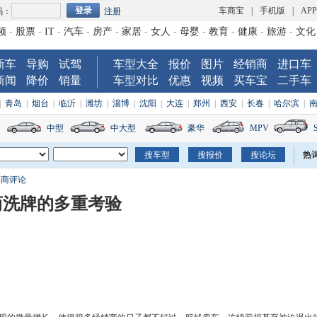
车商宝
|
手机版
|
AP
码：
注册
频
-
股票
-
IT
-
汽车
-
房产
-
家居
-
女人
-
母婴
-
教育
-
健康
-
旅游
-
文化
新车
导购
试驾
车型大全
报价
图片
经销商
进口车
新闻
降价
销量
车型对比
优惠
视频
买车宝
二手车
|
青岛
|
烟台
|
临沂
|
潍坊
|
淄博
|
沈阳
|
大连
|
郑州
|
西安
|
长春
|
哈尔滨
|
中型
中大型
豪华
MPV
热
销商评论
商洗牌的多重考验