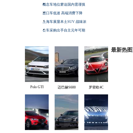
概念车地位窘迫国内需谨慎
进口车低迷 高端消费下降
上海车展显本土SUV 战味浓
公车采购出手自主元年可期
最新热图
Polo GTI
迈巴赫S600
罗密欧4C