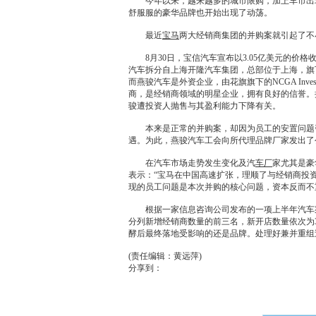
今年以来，越来越多的城市限购，加上车市出
舒服服的豪华品牌也开始出现了动荡。
最近
宝马
两大
经销商
集团的并购案就引起了不
8月30日，宝信汽车宣布以3.05亿美元的价格收购
汽车拆分自上海开隆汽车集团，总部位于上海，旗
而燕骏汽车是外资企业，由花旗旗下的NCGA Investor
商
，是
经销商
领域的明星企业，拥有良好的信誉。据
骏遭投资人抛售与其盈利能力下降有关。
本来是正常的并购案，却因为员工的安置问题引
遇。为此，燕骏汽车工会向所代理品牌厂家发出了
在汽车市场走势发生变化及汽
车厂
家尤其是豪
表示：“
宝马
在中国高速扩张，理顺了与
经销商
投
现的员工问题是本次并购的核心问题，资本反而不
根据一家信息咨询公司发布的一项上半年汽车
分列新增
经销商
数量的前三名，新开店数量依次为
酵后最终落地受影响的还是品牌。处理好兼并重组
(责任编辑：黄远萍)
分享到：