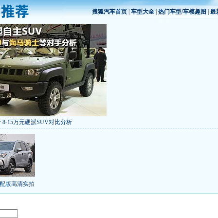
搜狐汽车首页
|
车型大全
|
热门车型/车模趣图
|
最
 8-15万元硬派SUV对比分析
低价新车 全新RAV4海外售14万
/本田新小SUV
大众SUV降12万/十车狂跌
]
8折甩卖
6款合资自主车是真的低价吗？
气的热销SUV
全新马自达6：海外卖13万
叫板合资
15万买车谁好
8-15万硬派SUV
配版高清实拍
年新SUV规划曝光
新捷达售价或低于8.5万
日上市
秒杀日系的SUV
大众6万低价车
：醉驾毒驾发生交通事故 交强险应赔偿