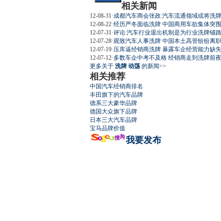
相关新闻
12-08-31
·
成都汽车商会张政:汽车流通领域或将洗牌(
12-08-22
·
经历严冬面临洗牌 中国商用车欲集体突
屌丝必看世
12-07-31
·
评论:汽车行业退出机制是为行业洗牌铺
12-07-28
·
观致汽车人事洗牌 中国本土高管纷纷离
12-07-19
·
压库逼经销商洗牌 暴露车企经营能力缺
12-07-12
·
多数车企中考不及格 经销商走到洗牌前
更多关于
洗牌 动荡
的新闻>>
相关推荐
中国汽车经销商排名
最强山寨 
丰田旗下的汽车品牌
德系三大豪华品牌
德国大众旗下品牌
日本三大汽车品牌
宝马品牌价值
我要发布
超速事故紧