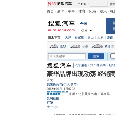
用户名：
密
首页
-
新闻
-
军事
-
体育
-
NBA
-
娱乐
-
视
全国
切换
附近车市：
天津
|
石家庄
|
唐山
|
太原
|
济南
微型
小型
紧凑型
汽车频道
>
汽车经销商
>
经
豪华品牌出现动荡 经销
正文
我来说两句
(
人参与)
2012年09月11日07:36
来源：
北京晨报
作者：孙金凤
复制链接
打印
大
中
小