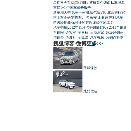
星期三会客室
|
[332期]：雾霾是否该由私车埋单
重磅1+1
|
中国车成长报告
新车潮人秀
|
第三十三期:沃尔沃V60 北欧旅行家"
本土车企研发调查
|
北汽
长安
比亚迪
吉利汽车
超级经销商
|
保时捷的辉煌该如何延续？
汽车销量
|
2012年11月汽车销量179万
2011年销量
车访间
会客室
车春秋
三博演议
超级经销商
信访办
悟透社
金狐谍
汽车视频
营销点将堂
搜狐博客·微博
更多>>
路试谍照
炫酷改装