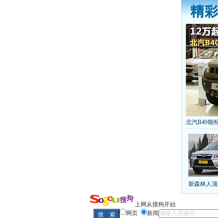
北汽B40领衔
丰田推八款
[
第九代雅阁
凯越已跌至
给中国人争
10万元新车
新森林人顶
长城2013
全新胜达23
最高法解释
上网从搜狗开始
网页
新闻