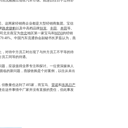
的情况频频出现在汽车市场。就连以往日子过得舒
公司。这两家
经销商
企业都是大型
经销商
集团。宝信
牌
路虎
捷豹
以及中高档品牌
别克
、
丰田
、
本田
等。
资子公司北京燕宝为
华北
地区第一家
宝马
和
MINI
的
经销
9.48%。中国汽车流通协会副秘书长罗磊认为，燕
，对待中方员工时出现了与外方员工不平等的待
方员工同等的待遇。
问题，应该值得业界专注和探讨。一位资深媒体人
面临的新问题，燕骏收购是个好案例，以往从未出
但数量也达到了495家，而
宝马
、
雷诺
和
东风日产
即使在这件事情中厂家并没有直接的责任，但此事发