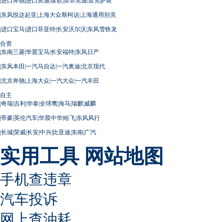
|
进口奔驰
|
进口奥迪
|
讴歌
|
英菲尼迪
|
雷克萨斯
|
东风悦达起亚
|
上海大众斯柯达
|
上海通用别克
|
进口宝马
|
进口菲亚特
|
长安沃尔沃
|
东风雪铁龙
合资
|
东南三菱
|
华晨宝马
|
长安福特
|
东风日产
|
东风本田
|
一汽马自达
|
一汽奥迪
|
北京现代
|
北京奔驰
|
上海大众
|
一汽大众
|
一汽丰田
自主
|
奇瑞
|
吉利
|
华泰
|
全球鹰
|
海马
|
瑞麒
|
威麟
|
帝豪
|
英伦汽车
|
华晨中华
|
哈飞
|
东风风行
|
长城
|
荣威
|
长安
|
中兴
|
比亚迪
|
东南
|
广汽
实用工具
网站地图
手机查违章
汽车投诉
网上查油耗