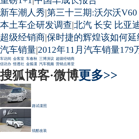
新车潮人秀
|
第三十三期:沃尔沃V60
本土车企研发调查
|
北汽
长安
比亚
超级经销商
|
保时捷的辉煌该如何延
汽车销量
|
2012年11月汽车销量179
车访间
会客室
车春秋
三博演议
超级经销商
信访办
悟透社
金狐谍
汽车视频
营销点将堂
搜狐博客·微博
更多>>
路试谍照
炫酷改装