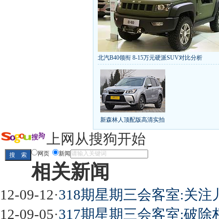
北汽B40领衔 8-15万元硬派SUV对比分析
丰田推八款低价新车 全新RAV4海外售1
[
第九代雅阁/本田新小SUV
大众SUV降12万/
凯越已跌至8折甩卖
6款合资自主车是真的低价
给中国人争气的热销SUV
全新马自达6：海外卖
10万元新车叫板合资
15万买车谁好
8-15万硬派
新森林人顶配版高清实拍
长城2013年新SUV规划曝光
新捷达售价或低于8
全新胜达23日上市
秒杀日系的SUV
大众6万
上网从搜狗开始
最高法解释：醉驾毒驾发生交通事故 交强险应
网页
新闻
相关新闻
屌丝必看世界末日逃亡车
12-09-12
·
318期星期三会客室:关
12-09-05
·
317期星期三会客室:破