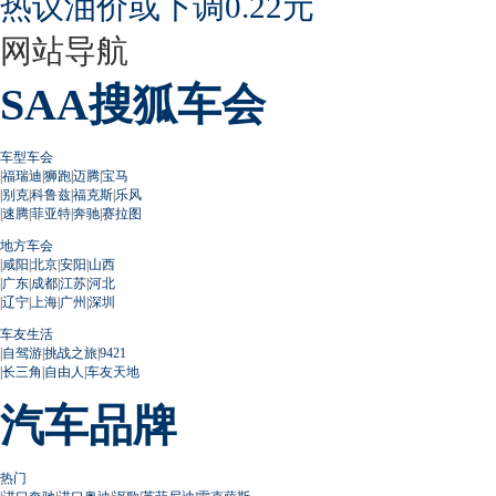
热议油价或下调0.22元
网站导航
SAA搜狐车会
车型车会
|
福瑞迪
|
狮跑
|
迈腾
|
宝马
|
别克
|
科鲁兹
|
福克斯
|
乐风
|
速腾
|
菲亚特
|
奔驰
|
赛拉图
地方车会
|
咸阳
|
北京
|
安阳
|
山西
|
广东
|
成都
|
江苏
|
河北
|
辽宁
|
上海
|
广州
|
深圳
车友生活
|
自驾游
|
挑战之旅
|
9421
|
长三角
|
自由人
|
车友天地
汽车品牌
热门