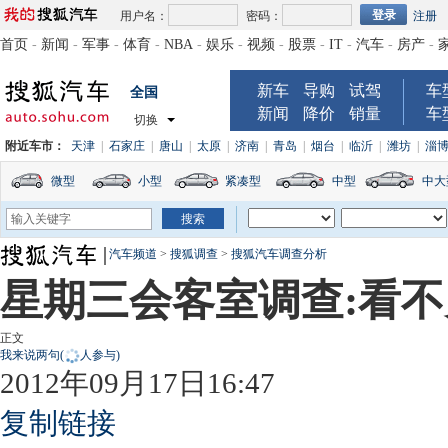
用户名：
密码：
注册
首页
-
新闻
-
军事
-
体育
-
NBA
-
娱乐
-
视频
-
股票
-
IT
-
汽车
-
房产
-
新车
导购
试驾
车
全国
新闻
降价
销量
车
切换
附近车市：
天津
|
石家庄
|
唐山
|
太原
|
济南
|
青岛
|
烟台
|
临沂
|
潍坊
|
淄
微型
小型
紧凑型
中型
中大
汽车频道
>
搜狐调查
>
搜狐汽车调查分析
星期三会客室调查:看不
正文
我来说两句
(
人参与)
2012年09月17日16:47
复制链接