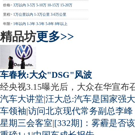
价格>
3万以内
3-5万
5-10万
10-15万
15-20万
里程>
1万公里以内
1-3万公里
3-6万公里
年限>
1年以内
1-3年
3-5年
5-8年
8年以上
精品坊
更多>>
车春秋:大众"DSG"风波
经央视3.15曝光后，大众在华宣布召回
汽车大讲堂
|
汪大总:汽车是国家强
车领袖
|
访问北京现代常务副总李峰
星期三会客室
|
[332期]：雾霾是否
重磅1+1
|
中国车成长报告