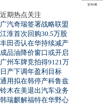
宝马4系
近期热点关注
广汽奇瑞签署战略联盟
江淮首次回购30.5万股
丰田否认在华持续减产
成品油降价窗口或开启
广州车牌竞拍得9121万
日产下调年盈利目标
通用拟在韩停产科鲁兹
铃木在美退出汽车业务
韩瑞麒解福特在华野心