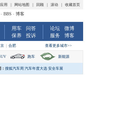
P应用
|
网站地图
|
回顾
|
滚动
|
收藏首页
-
BBS
-
博客
用车
问答
论坛
微博
保养
投诉
服务
博客
南京
|
合肥
查看更多城市>>
SUV
跑车
新能源
词：
搜狐汽车周
汽车年度大选
安全车展