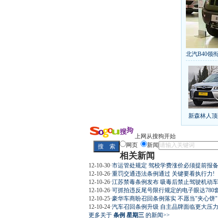
北汽B40领衔
丰田推八款
[
第九代雅阁
凯越已跌至
给中国人争
10万元新车
新森林人顶
长城2013
全新胜达23
最高法解释
上网从搜狗开始
网页
新闻
相关新闻
12-10-30
·
市运管处规定 驾校学费涨价必须提前报
12-10-26
·
重罚交通违法条例通过 关键要看执行力!
屌丝必看世
12-10-26
·
江苏禁毒条例发布 吸毒后禁止驾驶机动
12-10-26
·
可抓拍违反尾号限行规定的电子眼达780
12-10-25
·
豪华车商盼召回条例落实 不愿当"夹心饼"
12-10-24
·
汽车召回条例升级 自主品牌面临更大压力(
更多关于
条例 星期三
的新闻>>