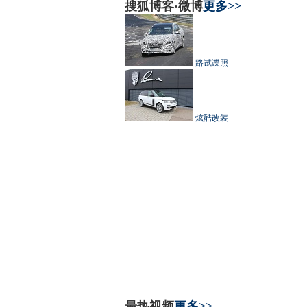
搜狐博客·微博
更多>>
路试谍照
炫酷改装
最热视频
更多>>