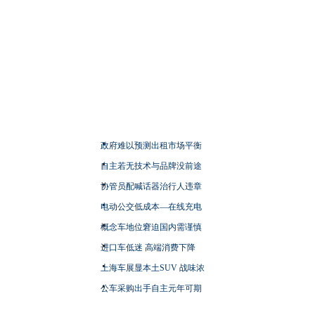
政府难以预测出租市场平衡
自主若无技术与品牌没前途
协管员配喊话器治行人违章
电动公交低成本—在线充电
概念车地位窘迫国内需谨慎
进口车低迷 高端消费下降
上海车展显本土SUV 战味浓
公车采购出手自主元年可期