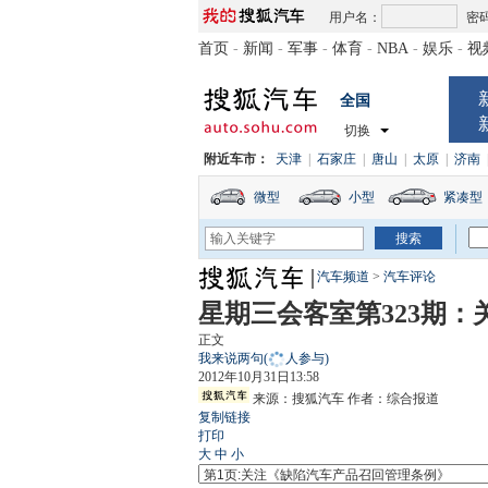
用户名：
密
首页
-
新闻
-
军事
-
体育
-
NBA
-
娱乐
-
视
全国
切换
附近车市：
天津
|
石家庄
|
唐山
|
太原
|
济南
微型
小型
紧凑型
汽车频道
>
汽车评论
星期三会客室第323期
正文
我来说两句
(
人参与)
2012年10月31日13:58
来源：
搜狐汽车
作者：综合报道
复制链接
打印
大
中
小