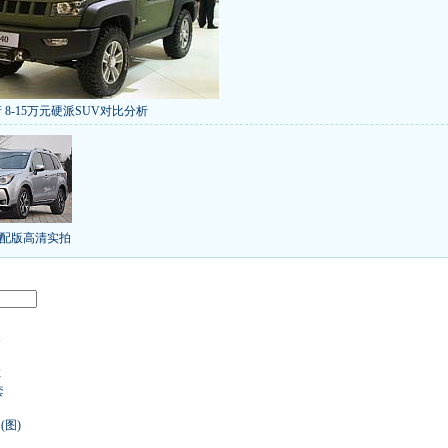
 8-15万元硬派SUV对比分析
低价新车 全新RAV4海外售14万
/本田新小SUV
大众SUV降12万/十车狂跌
]
8折甩卖
6款合资自主车是真的低价吗？
气的热销SUV
全新马自达6：海外卖13万
叫板合资
15万买车谁好
8-15万硬派SUV
配版高清实拍
年新SUV规划曝光
新捷达售价或低于8.5万
日上市
秒杀日系的SUV
大众6万低价车
：醉驾毒驾发生交通事故 交强险应赔偿
备
界末日逃亡车
车
套
图)