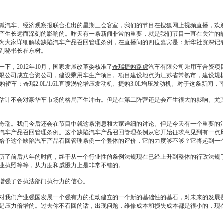
狐汽车、经济观察报联合推出的星期三会客室，我们的节目在搜狐网上视频直播，欢
产生长远而深刻的影响的。昨天有一条新闻非常的重要，就是我们节目一直在关注的
为大家详细解读缺陷汽车产品
召回
管理条例，在直播间的四位嘉宾是：新华社资深记
副秘书长崔东树。
，2012年10月，国家发展改革委核准了
奇瑞
捷豹
路虎
汽车有限公司乘用车合资项
限公司成立合资公司，建设乘用车生产项目。项目建设地点为江苏省常熟市，建设规模为
豹
轿车；
奇瑞
2.0L/1.6L直喷涡轮增压
发动机
、
捷豹
3.0L增压
发动机
。对于这条新闻，
估计不会对
豪华车
市场的格局产生冲击。但是在第二阵营还是会产生很大的影响。尤
奇瑞
。我们今后还会在节目中就这条消息和大家详细的讨论。但是今天有一个重要的
汽车产品
召回
管理条例。这个缺陷汽车产品
召回
管理条例从它开始征求意见到有一点
给予这个缺陷汽车产品
召回
管理条例一个整体的评价，它的力度够不够？它将起到一
了前后八年的时间，终于从一个行业性的条例法规现在已经上升到整体的行政法规了
业执照等等，从力度和威慑力上是非常不错的。
增强了各执法部门执行力的信心。
对我们产业强国发展一个强有力的推动建立的一个新的基础性的基石，对未来的发展
是压力倍增的。过去你不
召回
的话，出现问题，维修成本和损失成本都是很小的，现