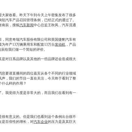
迎大家收看。昨天下午到今天上午密集发布了很多
缺陷汽车产品
召回
管理条例，已经正式的通过了。
者南辰，搜狐
汽车新闻
中心总监王秋凤，汽车流通
目，同意
奇瑞
汽车股份有限公司和英国
捷豹
汽车有
年产13万辆乘用车和配套13万台
发动机
，产品
南辰给我们做一个简短的评价。
其是对日系品牌以及其他的一些品牌还会造成很大
消息要请直播间的四位嘉宾从各个不同的行业领域
风声，我们的节目一直在关注，今天终于看到了整
个什么样的作用？
。我觉得力度是非常大的，而且我们在看到有一
是很有意义的。但是我们也看到这个条例出台很不
在是百倍性的增长，对
汽车企业
的压力是及其巨大