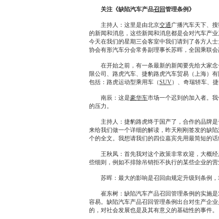
关注《缺陷汽车产品
召回
管理条例》
主持人：这里是由北京
交通
广播汽车天下、搜
的新闻和消息，这些新闻和消息都是会对汽车产业
今天在我们的星期三会客室中我们请到了各方人士
协会有形汽车分会常务副理事长苏晖，全国乘联会
在开始之前，有一条最新的新闻要先给大家念一下
限公司、
路虎
汽车、
捷豹
路虎
汽车贸易（上海）有
包括：
路虎
运动型乘用车（
SUV
）、
奇瑞
轿车、
捷
南辰：这是
豪华车
市场一个迟到的加入者。我
的压力。
主持人：
捷豹
路虎
终于国产了，合作的品牌是
来给我们做一个详细的解读，昨天刚刚签发的缺陷
个的全文。我想请我们的四位嘉宾先用最简短的话
王秋凤：首先我对这个政策非常欢迎，大概经历
些细则，例如不排除吊销拒不执行的某些企业的营
苏晖：最大的影响是
召回
由规定升级到条例，
崔东树：缺陷汽车产品
召回
管理条例的实施是
容易。缺陷汽车产品
召回
管理条例出台对生产企业
的，对社会发展也是及其有意义的基础性的事件。