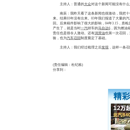
主持人：普通的
大众
对这个新闻可能没有什么
南辰：我昨天看了这条新闻也很激动，我把十
来。结果03年没有出来。03年我们报道了大量的
回
。后来稿件影响了很大的影响，04年3.15，质
产生了，就是当时
一汽
轿车的
马自达6
，因为燃油
责任也是很令人激动。还有
润滑油
也第一次
召回
，
验，也为
汽车召回
制度奠定了基础。
主持人：我们经过梳理之后
发现
，这样一条
召
(责任编辑：杜纪栋)
分享到：