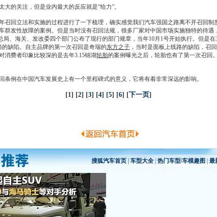
太大的关注，但是业内最大的反应就是“给力”。
年
召回
立法和实施的过程进行了一下梳理，确实感觉我们汽车强国之路离不开
召回
制
汽车群发性故障的案例。但是当时没有
召回
法规，很多厂家对中国市场实施独特的待遇
检总局、海关、发改委四个部门公布了现行的部门规章，当年10月1号开始执行。但是在3
箱的缺陷。自主品牌的第一次
召回
是
奇瑞
的
东方之子
，当时是面板上线路的缺陷，
召回
对消费者印象比较深的是去年3.15锦湖
轮胎
的案例曝光之后，
轮胎
也有了第一次
召回
回
条例在中国汽车发展史上有一个里程碑式的意义，它将有着非常深远的影响。
[1] [
2
] [
3
] [
4
] [
5
] [
6
] [
下一页
]
搜狐汽车首页
|
车型大全
|
热门车型/车模趣图
|
最