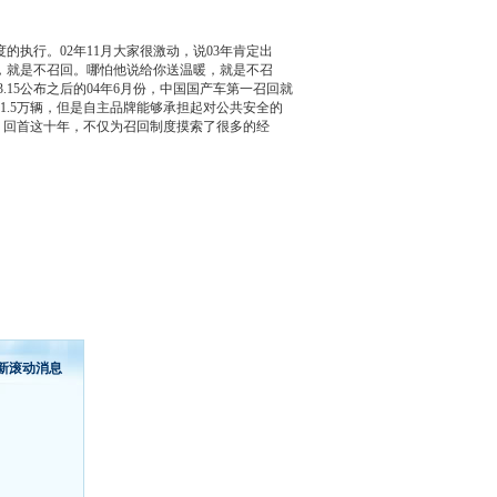
度的执行。02年11月大家很激动，说03年肯定出
，就是不
召回
。哪怕他说给你送温暖，就是不
召
.15公布之后的04年6月份，中国国产车第一
召回
就
1.5万辆，但是自主品牌能够承担起对公共安全的
。回首这十年，不仅为
召回
制度摸索了很多的经
新滚动消息