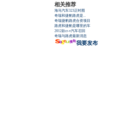
相关推荐
海马汽车323正时图
最强山寨 
奇瑞和捷豹路虎是...
奇瑞捷豹路虎合资项目
路虎和捷豹是哪里的车
2012款cr-v汽车召回
奇瑞与路虎最新消息
我要发布
超速事故紧