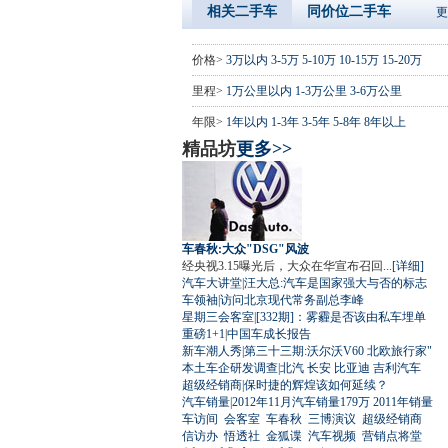
相关二手车
同价位二手车
更
价格>
3万以内
3-5万
5-10万
10-15万
15-20万
里程>
1万公里以内
1-3万公里
3-6万公里
年限>
1年以内
1-3年
3-5年
5-8年
8年以上
精品坊
更多>>
车春秋:大众"DSG"风波
经央视3.15曝光后，大众在华宣布召回...
[详细]
汽车大讲堂
|
汪大总:汽车是国家强大与否的标志
车领袖
|
访问北京现代常务副总李峰
星期三会客室
|
[332期]：雾霾是否该由私车埋单
重磅1+1
|
中国车成长报告
新车潮人秀
|
第三十三期:沃尔沃V60 北欧旅行家"
本土车企研发调查
|
北汽
长安
比亚迪
吉利汽车
超级经销商
|
保时捷的辉煌该如何延续？
汽车销量
|
2012年11月汽车销量179万
2011年销量
车访间
会客室
车春秋
三博演议
超级经销商
信访办
悟透社
金狐谍
汽车视频
营销点将堂