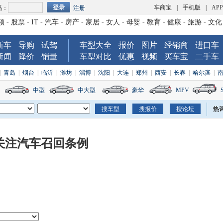
车商宝
|
手机版
|
AP
码：
注册
频
-
股票
-
IT
-
汽车
-
房产
-
家居
-
女人
-
母婴
-
教育
-
健康
-
旅游
-
文化
新车
导购
试驾
车型大全
报价
图片
经销商
进口车
新闻
降价
销量
车型对比
优惠
视频
买车宝
二手车
|
青岛
|
烟台
|
临沂
|
潍坊
|
淄博
|
沈阳
|
大连
|
郑州
|
西安
|
长春
|
哈尔滨
|
中型
中大型
豪华
MPV
热
：关注汽车召回条例