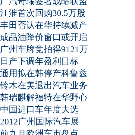
广汽奇瑞签署战略联盟
江淮首次回购30.5万股
丰田否认在华持续减产
成品油降价窗口或开启
广州车牌竞拍得9121万
日产下调年盈利目标
通用拟在韩停产科鲁兹
铃木在美退出汽车业务
韩瑞麒解福特在华野心
中国进口车年度大选
2012广州国际汽车展
前九月欧洲车市盘点