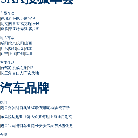
车型车会
|
福瑞迪
|
狮跑
|
迈腾
|
宝马
|
别克
|
科鲁兹
|
福克斯
|
乐风
|
速腾
|
菲亚特
|
奔驰
|
赛拉图
地方车会
|
咸阳
|
北京
|
安阳
|
山西
|
广东
|
成都
|
江苏
|
河北
|
辽宁
|
上海
|
广州
|
深圳
车友生活
|
自驾游
|
挑战之旅
|
9421
|
长三角
|
自由人
|
车友天地
汽车品牌
热门
|
进口奔驰
|
进口奥迪
|
讴歌
|
英菲尼迪
|
雷克萨斯
|
东风悦达起亚
|
上海大众斯柯达
|
上海通用别克
|
进口宝马
|
进口菲亚特
|
长安沃尔沃
|
东风雪铁龙
合资