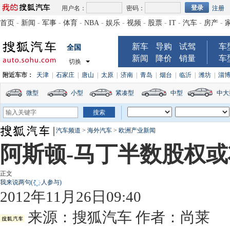
用户名：
密码：
注册
首页
-
新闻
-
军事
-
体育
-
NBA
-
娱乐
-
视频
-
股票
-
IT
-
汽车
-
房产
-
新车
导购
试驾
车
全国
新闻
降价
销量
车
切换
附近车市：
天津
|
石家庄
|
唐山
|
太原
|
济南
|
青岛
|
烟台
|
临沂
|
潍坊
|
淄
微型
小型
紧凑型
中型
中大
汽车频道
>
海外汽车
>
欧洲产业新闻
阿斯顿-马丁半数股权
正文
我来说两句
(
人参与)
2012年11月26日09:40
来源：
搜狐汽车
作者：尚莱