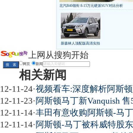
北汽B40领衔 8-15万元硬派SUV对比分析
丰田推八款低价新车 全新RAV4海外售1
[
第九代雅阁/本田新小SUV
大众SUV降12万/
凯越已跌至8折甩卖
6款合资自主车是真的低价
给中国人争气的热销SUV
全新马自达6：海外卖
10万元新车叫板合资
15万买车谁好
8-15万硬派
新森林人顶配版高清实拍
长城2013年新SUV规划曝光
新捷达售价或低于8
全新胜达23日上市
秒杀日系的SUV
大众6万
上网从搜狗开始
最高法解释：醉驾毒驾发生交通事故 交强险应
网页
新闻
相关新闻
屌丝必看世界末日逃亡车
12-11-24
·
视频看车:深度解析阿斯顿马丁
12-11-23
·
阿斯顿马丁新Vanquish 售
12-11-14
·
丰田有意收购阿斯顿-马丁 
最强山寨 又奥迪又奔驰
12-11-14
·
阿斯顿-马丁被科威特股