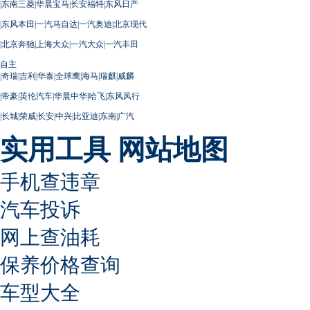
|
东南三菱
|
华晨宝马
|
长安福特
|
东风日产
|
东风本田
|
一汽马自达
|
一汽奥迪
|
北京现代
|
北京奔驰
|
上海大众
|
一汽大众
|
一汽丰田
自主
|
奇瑞
|
吉利
|
华泰
|
全球鹰
|
海马
|
瑞麒
|
威麟
|
帝豪
|
英伦汽车
|
华晨中华
|
哈飞
|
东风风行
|
长城
|
荣威
|
长安
|
中兴
|
比亚迪
|
东南
|
广汽
实用工具
网站地图
手机查违章
汽车投诉
网上查油耗
保养价格查询
车型大全