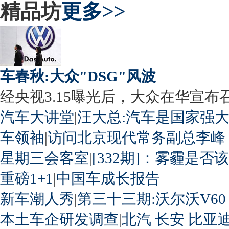
精品坊
更多>>
车春秋:大众"DSG"风波
经央视3.15曝光后，大众在华宣布召回
汽车大讲堂
|
汪大总:汽车是国家强
车领袖
|
访问北京现代常务副总李峰
星期三会客室
|
[332期]：雾霾是否
重磅1+1
|
中国车成长报告
新车潮人秀
|
第三十三期:沃尔沃V60
本土车企研发调查
|
北汽
长安
比亚