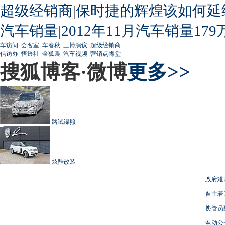
超级经销商
|
保时捷的辉煌该如何延
汽车销量
|
2012年11月汽车销量179
车访间
会客室
车春秋
三博演议
超级经销商
信访办
悟透社
金狐谍
汽车视频
营销点将堂
搜狐博客·微博
更多>>
路试谍照
炫酷改装
政府难
自主若
协管员
电动公