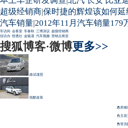
超级经销商
|
保时捷的辉煌该如何延
汽车销量
|
2012年11月汽车销量179
车访间
会客室
车春秋
三博演议
超级经销商
信访办
悟透社
金狐谍
汽车视频
营销点将堂
搜狐博客·微博
更多>>
路试谍照
炫酷改装
政府难
自主若
协管员