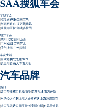
SAA搜狐车会
车型车会
|
福瑞迪
|
狮跑
|
迈腾
|
宝马
|
别克
|
科鲁兹
|
福克斯
|
乐风
|
速腾
|
菲亚特
|
奔驰
|
赛拉图
地方车会
|
咸阳
|
北京
|
安阳
|
山西
|
广东
|
成都
|
江苏
|
河北
|
辽宁
|
上海
|
广州
|
深圳
车友生活
|
自驾游
|
挑战之旅
|
9421
|
长三角
|
自由人
|
车友天地
汽车品牌
热门
|
进口奔驰
|
进口奥迪
|
讴歌
|
英菲尼迪
|
雷克萨斯
|
东风悦达起亚
|
上海大众斯柯达
|
上海通用别克
|
进口宝马
|
进口菲亚特
|
长安沃尔沃
|
东风雪铁龙