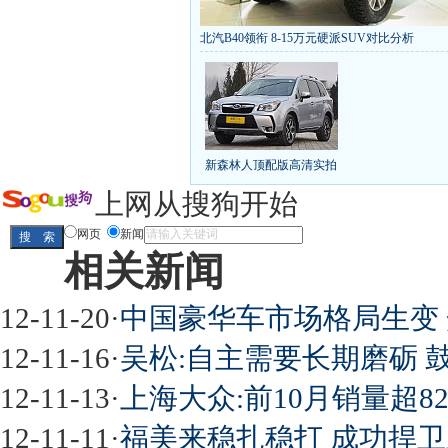
北汽B40领衔 8-15万元硬派SUV对比分析
丰田推八款低价新车 全新RAV4海外售1
[
第九代雅阁/本田新小SUV
大众SUV降12万/
凯越已跌至8折甩卖
6款合资自主车是真的低价
给中国人争气的热销SUV
全新马自达6：海外卖
10万元新车叫板合资
15万买车谁好
8-15万硬派
新森林人顶配版高清实拍
长城2013年新SUV规划曝光
新捷达售价或低于8
全新胜达23日上市
秒杀日系的SUV
大众6万
上网从搜狗开始
最高法解释：醉驾毒驾发生交通事故 交强险应
网页
新闻
相关新闻
屌丝必看世界末日逃亡车
12-11-20
·
中国豪华车市场格局生变
12-11-16
·
吴松:自主需要长期磨砺 
12-11-13
·
上海大众:前10月销量超82
最强山寨 又奥迪又奔驰
12-11-11
·
福美来稳扎稳打 成功捍