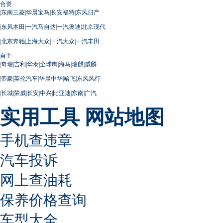
合资
|
东南三菱
|
华晨宝马
|
长安福特
|
东风日产
|
东风本田
|
一汽马自达
|
一汽奥迪
|
北京现代
|
北京奔驰
|
上海大众
|
一汽大众
|
一汽丰田
自主
|
奇瑞
|
吉利
|
华泰
|
全球鹰
|
海马
|
瑞麒
|
威麟
|
帝豪
|
英伦汽车
|
华晨中华
|
哈飞
|
东风风行
|
长城
|
荣威
|
长安
|
中兴
|
比亚迪
|
东南
|
广汽
实用工具
网站地图
手机查违章
汽车投诉
网上查油耗
保养价格查询
车型大全