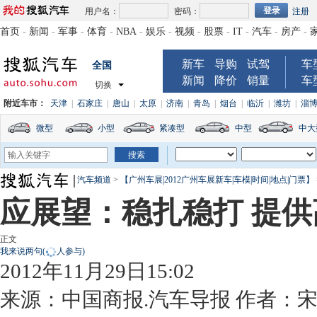
用户名：
密码：
注册
首页
-
新闻
-
军事
-
体育
-
NBA
-
娱乐
-
视频
-
股票
-
IT
-
汽车
-
房产
-
新车
导购
试驾
车
全国
新闻
降价
销量
车
切换
附近车市：
天津
|
石家庄
|
唐山
|
太原
|
济南
|
青岛
|
烟台
|
临沂
|
潍坊
|
淄
微型
小型
紧凑型
中型
中大
汽车频道
>
【广州车展|2012广州车展新车|车模|时间|地点|门票】
应展望：稳扎稳打 提
正文
我来说两句
(
人参与)
2012年11月29日15:02
来源：
中国商报.汽车导报
作者：宋