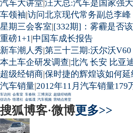
汽车大讲堂
|
汪大总:汽车是国家强
车领袖
|
访问北京现代常务副总李峰
星期三会客室
|
[332期]：雾霾是否
重磅1+1
|
中国车成长报告
新车潮人秀
|
第三十三期:沃尔沃V60
本土车企研发调查
|
北汽
长安
比亚
超级经销商
|
保时捷的辉煌该如何延
汽车销量
|
2012年11月汽车销量179
车访间
会客室
车春秋
三博演议
超级经销商
信访办
悟透社
金狐谍
汽车视频
营销点将堂
搜狐博客·微博
更多>>