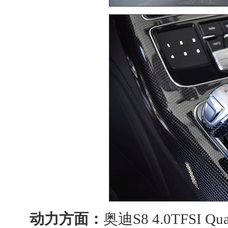
动力方面：
奥迪S8
4.0
TF
SI Q