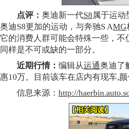
点评：
奥迪
新一代
S8
属于运动
奥迪S8
更加的运动，与
奔驰
S A
MG
它的消费人群可能会特殊一些，不
同样是不可或缺的一部分。
近期行情：
编辑从
运通
奥迪
了
惠10万。目前该车在店内有现车,
信息来源：
http://haerbin.auto