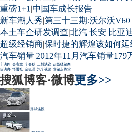
重磅1+1
|
中国车成长报告
新车潮人秀
|
第三十三期:沃尔沃V60
本土车企研发调查
|
北汽
长安
比亚
超级经销商
|
保时捷的辉煌该如何延
汽车销量
|
2012年11月汽车销量179
车访间
会客室
车春秋
三博演议
超级经销商
信访办
悟透社
金狐谍
汽车视频
营销点将堂
搜狐博客·微博
更多>>
路试谍照