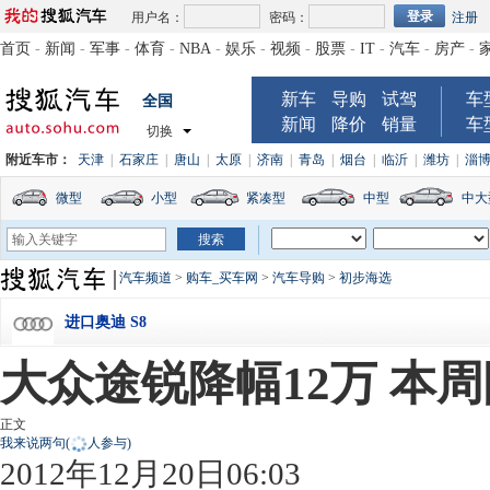
用户名：
密码：
注册
首页
-
新闻
-
军事
-
体育
-
NBA
-
娱乐
-
视频
-
股票
-
IT
-
汽车
-
房产
-
新车
导购
试驾
车
全国
新闻
降价
销量
车
切换
附近车市：
天津
|
石家庄
|
唐山
|
太原
|
济南
|
青岛
|
烟台
|
临沂
|
潍坊
|
淄
微型
小型
紧凑型
中型
中大
汽车频道
>
购车_买车网
>
汽车导购
>
初步海选
进口奥迪 S8
大众途锐降幅12万 本
正文
我来说两句
(
人参与)
2012年12月20日06:03