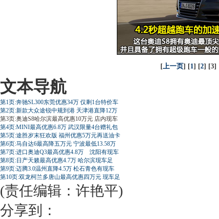
[
上一页
] [
1
] [
2
] [3] 
文本导航
第1页:奔驰SL300东莞优惠34万 仅剩1台特价车
第2页:新款大众途锐中规到港 天津港直降12万
第3页:奥迪S8哈尔滨最高优惠10万元 店内现车
第4页:MINI最高优惠6.8万 武汉限量4台赠礼包
第5页:途胜岁末狂欢版 福州优惠5万元再送油卡
第6页:马自达6最高降五万元 宁波最低13.58万
第7页:进口奥迪Q3最高优惠4.8万 沈阳有现车
第8页:日产天籁最高优惠4.7万 哈尔滨现车足
第9页:迈腾3.0温州直降4.5万 松石青色有现车
第10页:双龙柯兰多唐山最高优惠四万元 现车足
(责任编辑：许艳平)
分享到：