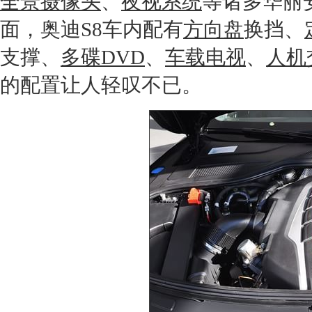
全景摄像头
、
夜视系统
等诸多华丽
面，
奥迪S8
车内配有
方向盘
换挡、
支撑、
多碟DVD
、
车载电视
、
人机
的配置让人轻叹不已。