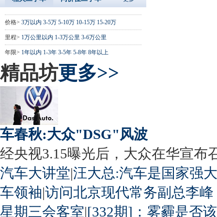
价格>
3万以内
3-5万
5-10万
10-15万
15-20万
里程>
1万公里以内
1-3万公里
3-6万公里
年限>
1年以内
1-3年
3-5年
5-8年
8年以上
精品坊
更多>>
车春秋:大众"DSG"风波
经央视3.15曝光后，大众在华宣布召回
汽车大讲堂
|
汪大总:汽车是国家强
车领袖
|
访问北京现代常务副总李峰
星期三会客室
|
[332期]：雾霾是否