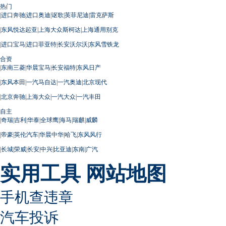
热门
|
进口奔驰
|
进口奥迪
|
讴歌
|
英菲尼迪
|
雷克萨斯
|
东风悦达起亚
|
上海大众斯柯达
|
上海通用别克
|
进口宝马
|
进口菲亚特
|
长安沃尔沃
|
东风雪铁龙
合资
|
东南三菱
|
华晨宝马
|
长安福特
|
东风日产
|
东风本田
|
一汽马自达
|
一汽奥迪
|
北京现代
|
北京奔驰
|
上海大众
|
一汽大众
|
一汽丰田
自主
|
奇瑞
|
吉利
|
华泰
|
全球鹰
|
海马
|
瑞麒
|
威麟
|
帝豪
|
英伦汽车
|
华晨中华
|
哈飞
|
东风风行
|
长城
|
荣威
|
长安
|
中兴
|
比亚迪
|
东南
|
广汽
实用工具
网站地图
手机查违章
汽车投诉