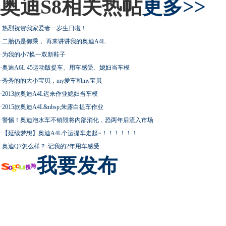
奥迪S8相关热帖
更多>>
·
热烈祝贺我家爱妻一岁生日啦！
·
二胎仍是御乘， 再来讲讲我的奥迪A4L
·
为我的小7换一双新鞋子
·
奥迪A6L 45运动版提车、用车感受、媳妇当车模
·
秀秀的的大小宝贝，my爱车和my宝贝
·
2013款奥迪A4L迟来作业媳妇当车模
·
2015款奥迪A4L&nbsp;朱露白提车作业
·
警惕！奥迪泡水车不销毁将内部消化，恐两年后流入市场
·
【延续梦想】奥迪A4L个运提车走起~！！！！！！
·
奥迪Q7怎么样？-记我的2年用车感受
我要发布