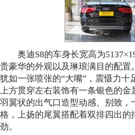
奥迪S8
的车身长宽高为5137×19
贵豪华的外观以及琳琅满目的配置
犹如一张喷张的“大嘴”，震慑力
上方贯穿左右装饰有一条银色的金
羽翼状的出气口造型动感、别致，
格，上扬的尾翼搭配着双排四出的
劲。