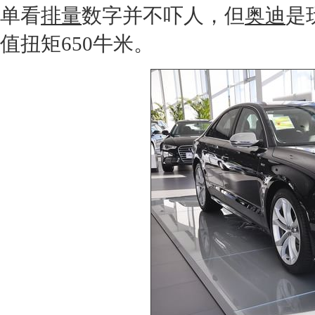
单看
排量
数字并不吓人，但
奥迪
是
值扭矩650牛米。