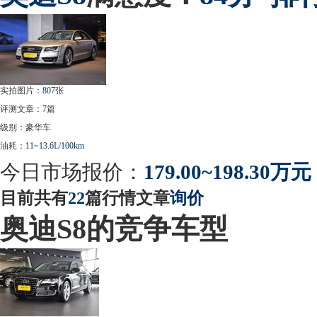
实拍图片：
807
张
评测文章：
7
篇
级别：豪华车
油耗：
11~13.6L/100km
今日市场报价：
179.00~198.30万元
目前共有
22
篇行情文章
询价
奥迪S8的竞争车型