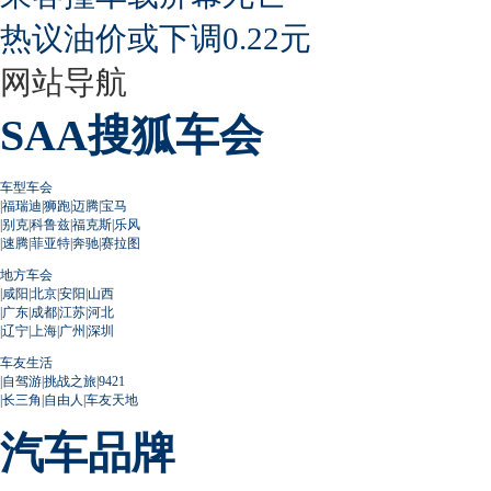
热议油价或下调0.22元
网站导航
SAA搜狐车会
车型车会
|
福瑞迪
|
狮跑
|
迈腾
|
宝马
|
别克
|
科鲁兹
|
福克斯
|
乐风
|
速腾
|
菲亚特
|
奔驰
|
赛拉图
地方车会
|
咸阳
|
北京
|
安阳
|
山西
|
广东
|
成都
|
江苏
|
河北
|
辽宁
|
上海
|
广州
|
深圳
车友生活
|
自驾游
|
挑战之旅
|
9421
|
长三角
|
自由人
|
车友天地
汽车品牌