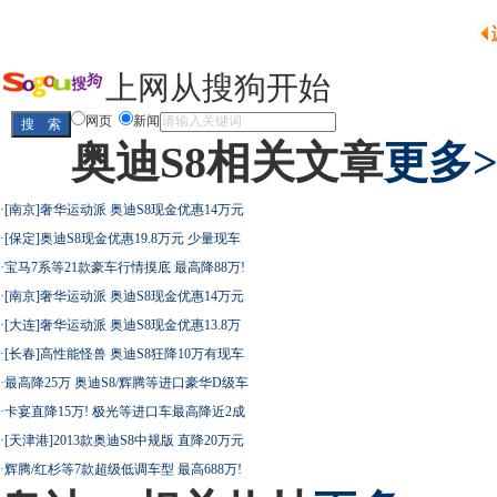
上网从搜狗开始
网页
新闻
奥迪S8相关文章
更多>
·
[南京]奢华运动派 奥迪S8现金优惠14万元
·
[保定]奥迪S8现金优惠19.8万元 少量现车
·
宝马7系等21款豪车行情摸底 最高降88万!
·
[南京]奢华运动派 奥迪S8现金优惠14万元
·
[大连]奢华运动派 奥迪S8现金优惠13.8万
·
[长春]高性能怪兽 奥迪S8狂降10万有现车
·
最高降25万 奥迪S8/辉腾等进口豪华D级车
·
卡宴直降15万! 极光等进口车最高降近2成
·
[天津港]2013款奥迪S8中规版 直降20万元
·
辉腾/红杉等7款超级低调车型 最高688万!