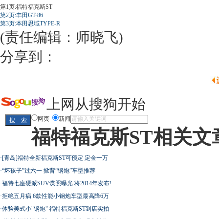
第1页:福特福克斯ST
第2页:丰田GT-86
第3页:本田思域TYPE-R
(责任编辑：师晓飞)
分享到：
上网从搜狗开始
网页
新闻
福特福克斯ST相关文
·
[青岛]福特全新福克斯ST可预定 定金一万
·
“坏孩子”过六一 掀背“钢炮”车型推荐
·
福特七座硬派SUV谍照曝光 将2014年发布!
·
拒绝五月病 6款性能小钢炮车型最高降6万
·
体验美式小"钢炮" 福特福克斯ST到店实拍