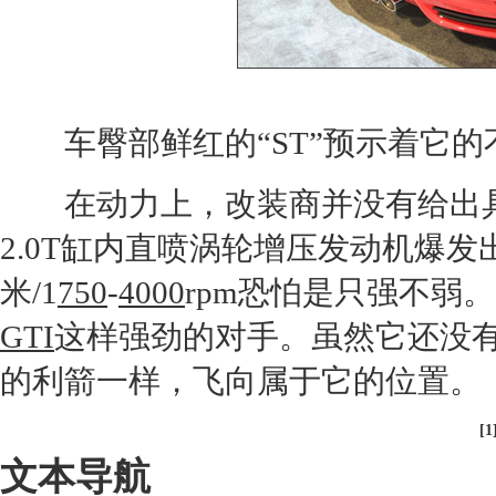
车臀部鲜红的“ST”预示着它的
在动力上，
改装
商并没有给出
2.0T缸内直喷涡轮增压
发动机
爆发出
米/1
750
-
4000
rpm恐怕是只强不弱
GTI
这样强劲的对手。虽然它还没
的利箭一样，飞向属于它的位置。
[1
文本导航