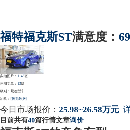
福特
福克斯ST
满意度：
6
实拍图片：
1143
张
评测文章：
13
篇
级别：紧凑型车
油耗：
[暂无数据]
今日市场报价：
25.98~26.58万元
详
目前共有
40
篇行情文章
询价