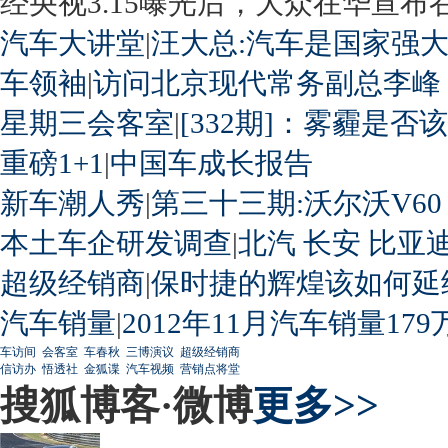
经央视3.15曝光后，大众在华宣布召回
汽车大讲堂
|
汪大总:汽车是国家强
车领袖
|
访问北京现代常务副总李峰
星期三会客室
|
[332期]：雾霾是否
重磅1+1
|
中国车成长报告
新车潮人秀
|
第三十三期:沃尔沃V60
本土车企研发调查
|
北汽
长安
比亚
超级经销商
|
保时捷的辉煌该如何延
汽车销量
|
2012年11月汽车销量179
车访间
会客室
车春秋
三博演议
超级经销商
信访办
悟透社
金狐谍
汽车视频
营销点将堂
搜狐博客·微博
更多>>