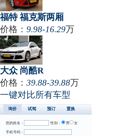
福特 福克斯两厢
价格：
9.98-16.29
万
大众 尚酷R
价格：
39.88-39.88
万
一键对比所有车型
询价
试驾
预订
置换
您的姓名：
性别：
男
女
手机号码：