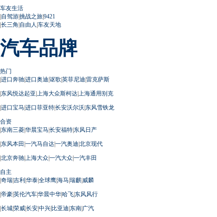
车友生活
|
自驾游
|
挑战之旅
|
9421
|
长三角
|
自由人
|
车友天地
汽车品牌
热门
|
进口奔驰
|
进口奥迪
|
讴歌
|
英菲尼迪
|
雷克萨斯
|
东风悦达起亚
|
上海大众斯柯达
|
上海通用别克
|
进口宝马
|
进口菲亚特
|
长安沃尔沃
|
东风雪铁龙
合资
|
东南三菱
|
华晨宝马
|
长安福特
|
东风日产
|
东风本田
|
一汽马自达
|
一汽奥迪
|
北京现代
|
北京奔驰
|
上海大众
|
一汽大众
|
一汽丰田
自主
|
奇瑞
|
吉利
|
华泰
|
全球鹰
|
海马
|
瑞麒
|
威麟
|
帝豪
|
英伦汽车
|
华晨中华
|
哈飞
|
东风风行
|
长城
|
荣威
|
长安
|
中兴
|
比亚迪
|
东南
|
广汽