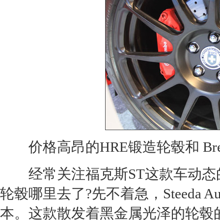
价格高昂的HRE锻造轮毂和 Bre
经常关注
福克斯ST
这款车动态
轮毂哪里去了?先不着急，Steeda Aut
本。这款散发着黑金属光泽的轮毂的