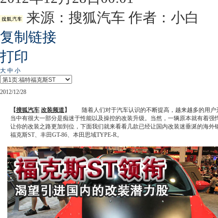
来源：
搜狐汽车
作者：小白
复制链接
打印
大
中
小
2012/12/28
【
搜狐汽车
改装频道
】
随着人们对于汽车认识的不断提高，越来越多的用户
当中有很大一部分是痴迷于性能以及操控的改装升级。当然，一辆原本就有着强
让你的改装之路更加到位，下面我们就来看看几款已经让国内改装迷垂涎的海外
福克斯ST、丰田GT-86、本田思域TYPE-R。