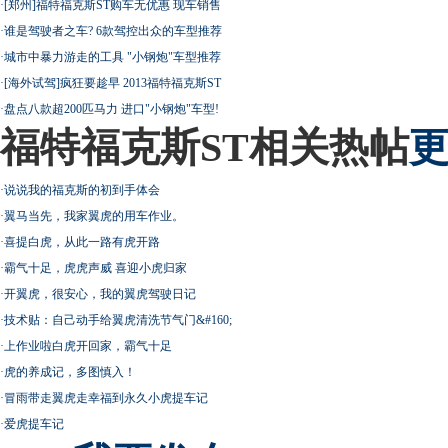
·
[郑州]福特福克斯ST购车无优惠 现车销售
·
谁是驾驶者之车? 6款驾控出众的车型推荐
·
城市中暴力游走的工具 "小钢炮"车型推荐
·
[海外试驾]疯狂要趁早 2013福特福克斯ST
·
盘点八款超200匹马力 进口"小钢炮"车型!
福特福克斯ST相关热帖
更
·
说说我的福克斯的初到手体会
·
翼马当先，我家翼虎的用车作业。
·
喜提白虎，从此一路有虎开路
·
霸气十足，虎虎声威 喜迎小虎归家
·
开翼虎，很安心，我的翼虎驾驶日记
·
技术贴：自己动手给翼虎清洗节气门&#160;
·
上作业啦白虎开回家，霸气十足
·
虎的养成记，多图慎入！
·
冒雨带走翼虎走幸福到永久小虎提车记
·
爱虎提车记