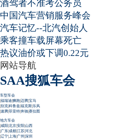
酒驾者不准考公务员
中国汽车营销服务峰会
汽车记忆--北汽创始人
乘客撞车载屏幕死亡
热议油价或下调0.22元
网站导航
SAA搜狐车会
车型车会
|
福瑞迪
|
狮跑
|
迈腾
|
宝马
|
别克
|
科鲁兹
|
福克斯
|
乐风
|
速腾
|
菲亚特
|
奔驰
|
赛拉图
地方车会
|
咸阳
|
北京
|
安阳
|
山西
|
广东
|
成都
|
江苏
|
河北
|
辽宁
|
上海
|
广州
|
深圳