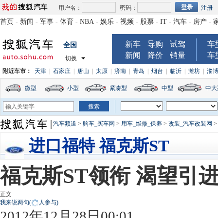
用户名：
密码：
注册
首页
-
新闻
-
军事
-
体育
-
NBA
-
娱乐
-
视频
-
股票
-
IT
-
汽车
-
房产
-
新车
导购
试驾
车
全国
新闻
降价
销量
车
切换
附近车市：
天津
|
石家庄
|
唐山
|
太原
|
济南
|
青岛
|
烟台
|
临沂
|
潍坊
|
淄
微型
小型
紧凑型
中型
中大
汽车频道
>
购车_买车网
>
用车_维修_保养
>
改装_汽车改装网
进口福特 福克斯ST
福克斯ST领衔 渴望引
正文
我来说两句
(
人参与)
2012年12月28日00:01