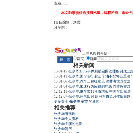
左右……
本文独家提供给搜狐汽车，版权所有。未经允
(责任编辑：刘岩)
分享到：
上网从搜狗开始
网页
新闻
相关新闻
13-01-15
·
张少华:DSG事件刺破召回管理条例2处虚
13-01-11
·
张少华:国Ⅳ渐行渐近 车油不配将会重演?
13-01-06
·
张少华:汽车三包征意见 消费者忧喜交加
13-01-04
·
张少华:加速行为应得到严惩 而非闯黄灯
12-12-11
·
张少华:俄车市11月微增长 中国车却猛进
12-12-07
·
张少华:寒气四射 欧洲车市11月依旧暴跌
更多关于
张少华 车市
的新闻>>
相关推荐
张少华电视剧
张少华个人资料
张少华主演的电影
张少华简历