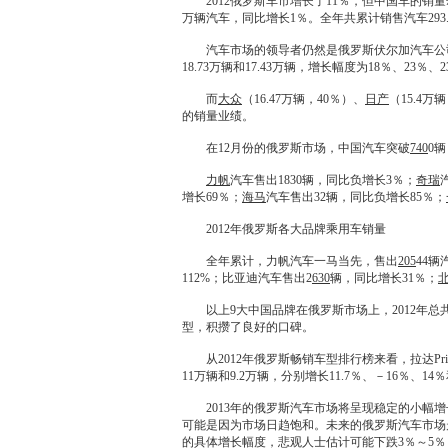
2012俄罗斯车市增长了11％，但中国车的销量
万辆汽车，同比增长1％。全年共累计销售汽车293.
汽车市场的领导者仍然是俄罗斯伏尔加汽车公
18.73万辆和17.43万辆，增长幅度为18％、23％、
而
大众
（16.47万辆，40％）、
日产
（15.4万
的销量业绩。
在12月份的俄罗斯市场，中国汽车突破
740
0
力帆
汽车售出1830辆，同比负增长3％；
奇瑞
增长69％；
海马
汽车售出32辆，同比负增长85％；
2012年俄罗斯各大品牌乘用车销量
全年累计，
力帆
汽车一马当先，售出
205
44辆
112%；
比亚迪
汽车售出2
630
辆，同比增长31％；
以上9大中国品牌在俄罗斯市场上，2012年总共
型，积攒了良好的口碑。
从2012年俄罗斯畅销车型排行榜来看，
拉达
P
11万辆和9.2万辆，分别增长11.7％、－16％、14
2013年的俄罗斯汽车市场将呈现稳定的小幅增
可能是因为市场日趋饱和。未来的俄罗斯汽车市场
的具体增长幅度，悲观人士估计可能下跌3％～5％