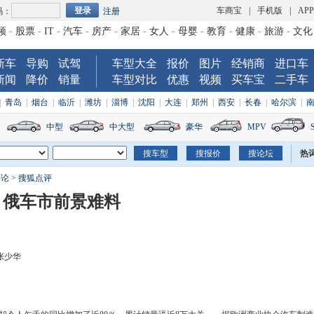
车商宝
|
手机版
|
AP
码：
注册
频
-
股票
-
IT
-
汽车
-
房产
-
家居
-
女人
-
母婴
-
教育
-
健康
-
旅游
-
文化
新车
导购
试驾
车型大全
报价
图片
经销商
进口车
新闻
降价
销量
车型对比
优惠
视频
买车宝
二手车
|
青岛
|
烟台
|
临沂
|
潍坊
|
淄博
|
沈阳
|
大连
|
郑州
|
西安
|
长春
|
哈尔滨
|
中型
中大型
豪华
MPV
热
评论
>
搜狐点评
 俄车市前景难料
张少华