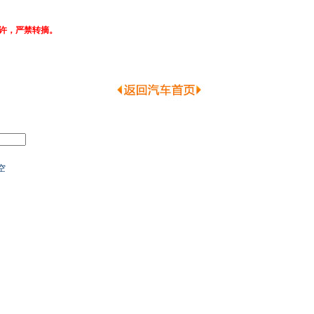
许，严禁转摘。
空