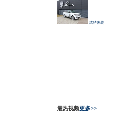
炫酷改装
最热视频
更多>>