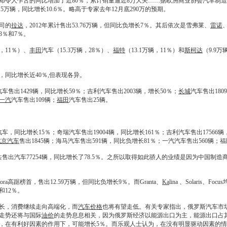
却令人乍舌的同比增加了近80％，累计销量逼近8万大关……据欧洲商业协会汽车制造商
5万辆，同比增长10.6％。略高于专家去年12月底290万的预期。
司的
拉达
，2012年累计售出53.76万辆，但同比负增长7％。其后依次是雪弗莱、
雷诺
23％和7％。
辆，11％）、
丰田
汽车（15.3万辆，28％）、
福特
（13.1万辆，11％）和
斯柯达
（9.9
辆，同比增长近40％,但表现各异。
汽车售出1429辆，同比增长59％；吉利汽车售出2003辆，增长50％；
长城
汽车售出180
一汽
汽车售出109辆；
福田
汽车售出25辆。
汽车，同比增长15％；
奇瑞
汽车售出19004辆，同比增长161％；吉利汽车售出17566辆
北京汽车
售出1845辆；
海马
汽车售出591辆，同比负增长81％；
一汽
汽车售出560辆；
福
售出汽车77254辆，同比增长了78.5％。之所以取得如此骄人的业绩是因为中国制
riora高踞榜首，售出12.59万辆，但同比负增长9％。而Granta、
Ka
lina 、Solaris、
％和12％。
长，消费继续走向高端化，而
汽车价格
也将有望走低。有关专家指出，俄罗斯汽车市
走势还将与国际
油价
的走势息息相关，因为俄罗斯经济以能源出口为主，能源出口占其
，在有利好因素的作用下，可能增长5％。而乐观人士认为，在没有明显驱动因素的情况