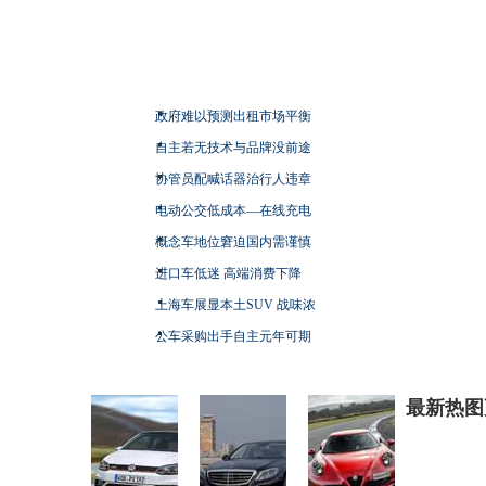
政府难以预测出租市场平衡
自主若无技术与品牌没前途
协管员配喊话器治行人违章
电动公交低成本—在线充电
概念车地位窘迫国内需谨慎
进口车低迷 高端消费下降
上海车展显本土SUV 战味浓
公车采购出手自主元年可期
最新热图