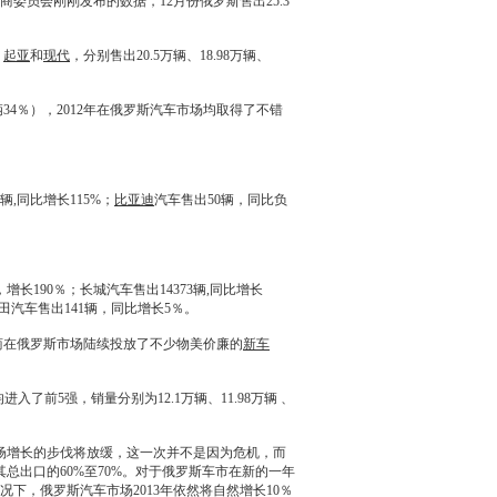
委员会刚刚发布的数据，12月份俄罗斯售出25.3
、
起亚
和
现代
，分别售出20.5万辆、18.98万辆、
万辆34％），2012年在俄罗斯汽车市场均取得了不错
9辆,同比增长115%；
比亚迪
汽车售出50辆，同比负
，增长190％；
长城
汽车售出14373辆,同比增长
田
汽车售出141辆，同比增长5％。
造商在俄罗斯市场陆续投放了不少物美价廉的
新车
Focus均进入了前5强，销量分别为12.1万辆、11.98万辆 、
场增长的步伐将放缓，这一次并不是因为危机，而
总出口的60%至70%。对于俄罗斯车市在新的一年
下，俄罗斯汽车市场2013年依然将自然增长10％