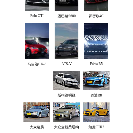
Polo GTI
迈巴赫S600
罗密欧4C
ATS-V
Fabia R5
马自达CX-3
斯柯达明锐
奥迪R8
大众速腾
大众全新桑塔纳
如虎CTR3