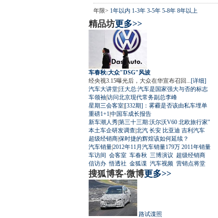
年限>
1年以内
1-3年
3-5年
5-8年
8年以上
精品坊
更多>>
车春秋:大众"DSG"风波
经央视3.15曝光后，大众在华宣布召回...
[详细]
汽车大讲堂
|
汪大总:汽车是国家强大与否的标志
车领袖
|
访问北京现代常务副总李峰
星期三会客室
|
[332期]：雾霾是否该由私车埋单
重磅1+1
|
中国车成长报告
新车潮人秀
|
第三十三期:沃尔沃V60 北欧旅行家"
本土车企研发调查
|
北汽
长安
比亚迪
吉利汽车
超级经销商
|
保时捷的辉煌该如何延续？
汽车销量
|
2012年11月汽车销量179万
2011年销量
车访间
会客室
车春秋
三博演议
超级经销商
信访办
悟透社
金狐谍
汽车视频
营销点将堂
搜狐博客·微博
更多>>
路试谍照