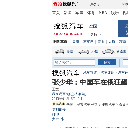
用户名：
密
首页
-
新闻
-
军事
-
体育
-
NBA
-
娱乐
-
视
全国
切换
附近车市：
天津
|
石家庄
|
唐山
|
太原
|
济南
微型
小型
紧凑型
汽车频道
>
汽车评论
>
汽车
张少华：中国车在俄狂飙
正文
我来说两句
(
人参与)
2013年01月16日10:41
来源：
搜狐汽车
作者：搜狐汽车评论员 
复制链接
打印
大
中
小