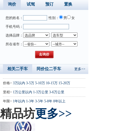
询价
试驾
预订
置换
您的姓名：
性别：
男
女
手机号码：
选择品牌：
所在省市：
相关二手车
同价位二手车
更多>>
价格>
3万以内
3-5万
5-10万
10-15万
15-20万
里程>
1万公里以内
1-3万公里
3-6万公里
年限>
1年以内
1-3年
3-5年
5-8年
8年以上
精品坊
更多>>