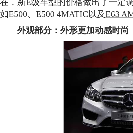
在，
新E级
车型的价格做出了一定调
如
E50
0
、
E50
0
4MATIC以及
E63 A
外观部分：外形更加动感时尚