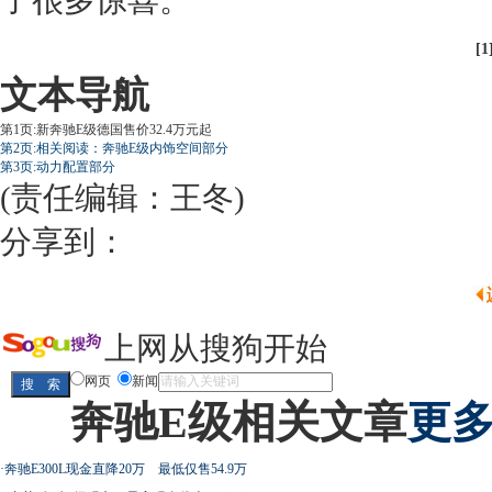
了很多惊喜。
[1
文本导航
第1页:新奔驰E级德国售价32.4万元起
第2页:相关阅读：奔驰E级内饰空间部分
第3页:动力配置部分
(责任编辑：王冬)
分享到：
上网从搜狗开始
网页
新闻
奔驰E级相关文章
更多
·
奔驰E300L现金直降20万 最低仅售54.9万