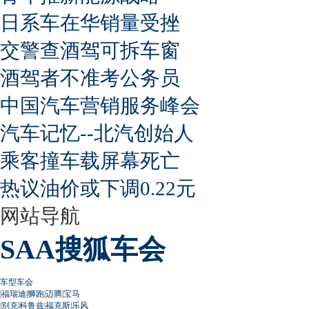
日系车在华销量受挫
交警查酒驾可拆车窗
酒驾者不准考公务员
中国汽车营销服务峰会
汽车记忆--北汽创始人
乘客撞车载屏幕死亡
热议油价或下调0.22元
网站导航
SAA搜狐车会
车型车会
|
福瑞迪
|
狮跑
|
迈腾
|
宝马
|
别克
|
科鲁兹
|
福克斯
|
乐风