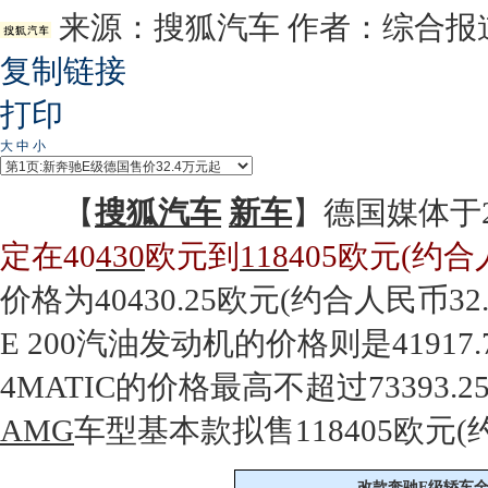
来源：
搜狐汽车
作者：综合报
复制链接
打印
大
中
小
【
搜狐汽车
新车
】德国媒体于
定在40
430
欧元到
118
405欧元(约合
价格为40
430
.25欧元(约合人民币32
E 200汽油
发动机
的价格则是41917
4MATIC的价格最高不超过73393.
AMG
车型基本款拟售
118
405欧元(
改款
奔驰E级
轿车全