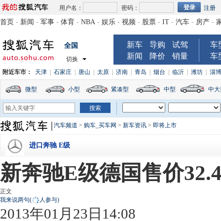
用户名：
密码：
注册
首页
-
新闻
-
军事
-
体育
-
NBA
-
娱乐
-
视频
-
股票
-
IT
-
汽车
-
房产
-
新车
导购
试驾
车
全国
新闻
降价
销量
车
切换
附近车市：
天津
|
石家庄
|
唐山
|
太原
|
济南
|
青岛
|
烟台
|
临沂
|
潍坊
|
淄
微型
小型
紧凑型
中型
中大
汽车频道
>
购车_买车网
>
新车资讯
>
即将上市
进口奔驰 E级
新奔驰E级德国售价32.
正文
我来说两句
(
人参与)
2013年01月23日14:08