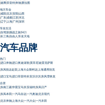
|
速腾
|
菲亚特
|
奔驰
|
赛拉图
地方车会
|
咸阳
|
北京
|
安阳
|
山西
|
广东
|
成都
|
江苏
|
河北
|
辽宁
|
上海
|
广州
|
深圳
车友生活
|
自驾游
|
挑战之旅
|
9421
|
长三角
|
自由人
|
车友天地
汽车品牌
热门
|
进口奔驰
|
进口奥迪
|
讴歌
|
英菲尼迪
|
雷克萨斯
|
东风悦达起亚
|
上海大众斯柯达
|
上海通用别克
|
进口宝马
|
进口菲亚特
|
长安沃尔沃
|
东风雪铁龙
合资
|
东南三菱
|
华晨宝马
|
长安福特
|
东风日产
|
东风本田
|
一汽马自达
|
一汽奥迪
|
北京现代
|
北京奔驰
|
上海大众
|
一汽大众
|
一汽丰田