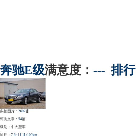
奔驰
E级
满意度：
---
排行
实拍图片：
2692
张
评测文章：
54
篇
级别：中大型车
油耗：
7.6~11.1L/100km