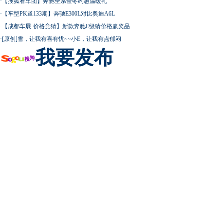
·
【搜狐看车团】奔驰全系金冬约惠温暖礼
·
【车型PK道133期】奔驰E300L对比奥迪A6L
·
【成都车展-价格竞猜】新款奔驰E级猜价格赢奖品
·
[原创]雪，让我有喜有忧~~小E，让我有点郁闷
我要发布