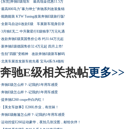
·
[东莞]奔驰E级现车 最高现金优惠11.5万
·
最高800马力"暴力绅士"奔驰系列改装集锦
·
能跑能装 KTW Tuning改装奔驰E级旅行版!
·
全新马自达6/改款E级 车展新车现身目录
·
3月独E无二 中升聚星行E级独享7万元礼遇
·
改款奔驰E级英国售价公布 约31.64万元起
·
新奔驰E级德国售价32.4万元起 四月上市!
·
告别"四眼"变精神 改款奔驰E级新车解码
·
北美车展首发新车抢先看 宝马4系/X4领衔
奔驰E级相关热帖
更多>>
·
奔驰E级怎么样？-记我的1年用车感受
·
奔驰E级怎么样？-记我的1年用车感受
·
提奔驰E260 coupe外白内红！
·
【美女车故事】E200L作业，有丝袜！
·
奔驰E级敞篷怎么样？-记我的1年用车感受
·
运动控提E260运动豪华，夜拍几张没图，献给伙伴！