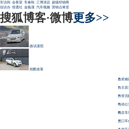
车访间
会客室
车春秋
三博演议
超级经销商
信访办
悟透社
金狐谍
汽车视频
营销点将堂
搜狐博客·微博
更多>>
路试谍照
炫酷改装
政府难
自主若
协管员
电动公
概念车
进口车