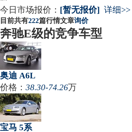
今日市场报价：
[暂无报价]
详细>>
目前共有
222
篇行情文章
询价
奔驰E级的竞争车型
奥迪 A6L
价格：
38.30-74.26
万
宝马 5系