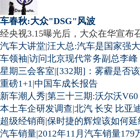
车春秋:大众"DSG"风波
经央视3.15曝光后，大众在华宣布召回
汽车大讲堂
|
汪大总:汽车是国家强
车领袖
|
访问北京现代常务副总李峰
星期三会客室
|
[332期]：雾霾是否
重磅1+1
|
中国车成长报告
新车潮人秀
|
第三十三期:沃尔沃V60
本土车企研发调查
|
北汽
长安
比亚
超级经销商
|
保时捷的辉煌该如何延
汽车销量
|
2012年11月汽车销量179