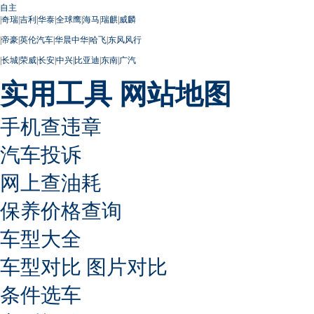
自主
|
奇瑞
|
吉利
|
华泰
|
全球鹰
|
海马
|
瑞麒
|
威麟
|
帝豪
|
英伦汽车
|
华晨中华
|
哈飞
|
东风风行
|
长城
|
荣威
|
长安
|
中兴
|
比亚迪
|
东南
|
广汽
实用工具
网站地图
手机查违章
汽车投诉
网上查油耗
保养价格查询
车型大全
车型对比
图片对比
条件选车