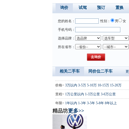
询价
试驾
预订
置换
您的姓名：
性别：
男
女
手机号码：
选择品牌：
所在省市：
相关二手车
同价位二手车
更
价格>
3万以内
3-5万
5-10万
10-15万
15-20万
里程>
1万公里以内
1-3万公里
3-6万公里
年限>
1年以内
1-3年
3-5年
5-8年
8年以上
精品坊
更多>>