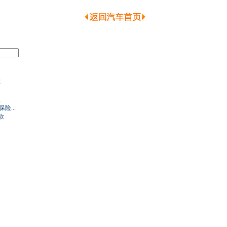
车
型
...
款