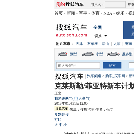
用户名：
密
首页
-
新闻
-
军事
-
体育
-
NBA
-
娱乐
-
视
全国
切换
附近车市：
天津
|
石家庄
|
唐山
|
太原
|
济南
微型
小型
紧凑型
汽车频道
>
购车_买车网
>
新
克莱斯勒/菲亚特新车计划
正文
我来说两句
(
人参与)
2013年01月31日12:05
来源：
搜狐汽车
作者：张文
复制链接
打印
大
中
小