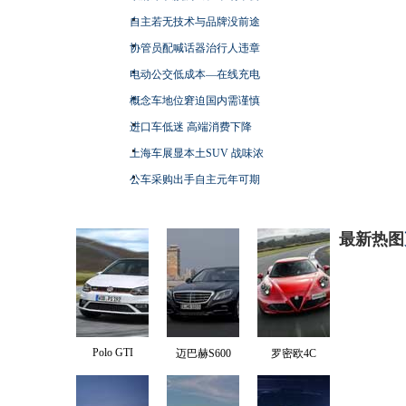
自主若无技术与品牌没前途
协管员配喊话器治行人违章
电动公交低成本—在线充电
概念车地位窘迫国内需谨慎
进口车低迷 高端消费下降
上海车展显本土SUV 战味浓
公车采购出手自主元年可期
最新热图
Polo GTI
迈巴赫S600
罗密欧4C