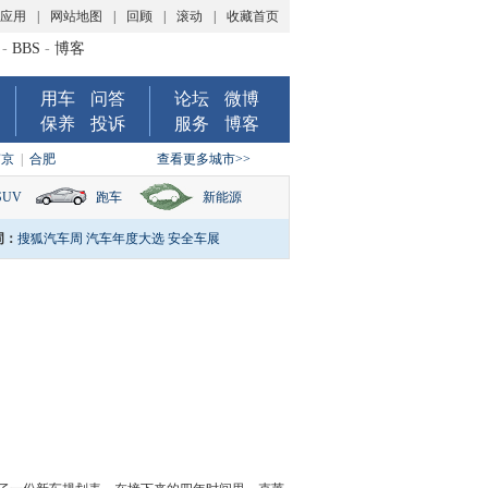
P应用
|
网站地图
|
回顾
|
滚动
|
收藏首页
-
BBS
-
博客
用车
问答
论坛
微博
保养
投诉
服务
博客
南京
|
合肥
查看更多城市>>
SUV
跑车
新能源
词：
搜狐汽车周
汽车年度大选
安全车展