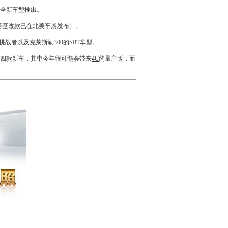
款全
新车
型推出。
诺基
改款已在
北美车展
发布）。
挑战者
以及
克莱斯勒
300的SRT车型。
有四款
新车
，其中今年很可能会带来
4C
的量产版，而