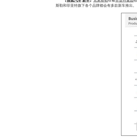
【
搜狐汽车
新车
】
克莱斯勒
在被
菲亚特集团
斯勒
和
菲亚特
旗下各个品牌都会有多款
新车
推出。