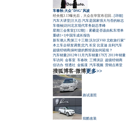
车春秋:大众"DSG"风波
经央视3.15曝光后，大众在华宣布召回...
[详细]
汽车大讲堂
|
汪大总:汽车是国家强大与否的标志
车领袖
|
访问北京现代常务副总李峰
星期三会客室
|
[332期]：雾霾是否该由私车埋单
重磅1+1
|
中国车成长报告
新车潮人秀
|
第三十三期:沃尔沃V60 北欧旅行家"
本土车企研发调查
|
北汽
长安
比亚迪
吉利汽车
超级经销商
|
保时捷的辉煌该如何延续？
汽车销量
|
2012年11月汽车销量179万
2011年销量
车访间
会客室
车春秋
三博演议
超级经销商
信访办
悟透社
金狐谍
汽车视频
营销点将堂
搜狐博客·微博
更多>>
路试谍照
炫酷改装