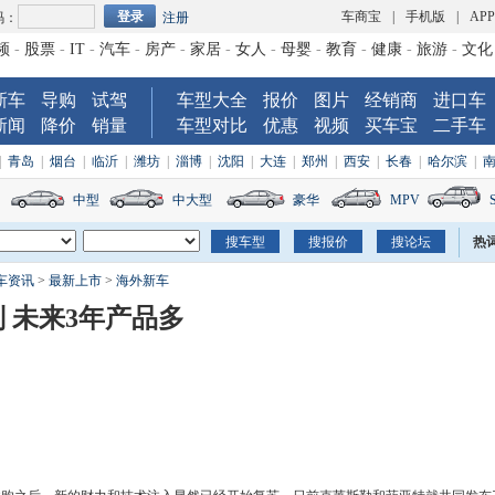
车商宝
|
手机版
|
AP
码：
注册
频
-
股票
-
IT
-
汽车
-
房产
-
家居
-
女人
-
母婴
-
教育
-
健康
-
旅游
-
文化
新车
导购
试驾
车型大全
报价
图片
经销商
进口车
新闻
降价
销量
车型对比
优惠
视频
买车宝
二手车
|
青岛
|
烟台
|
临沂
|
潍坊
|
淄博
|
沈阳
|
大连
|
郑州
|
西安
|
长春
|
哈尔滨
|
中型
中大型
豪华
MPV
热
车资讯
>
最新上市
>
海外新车
 未来3年产品多