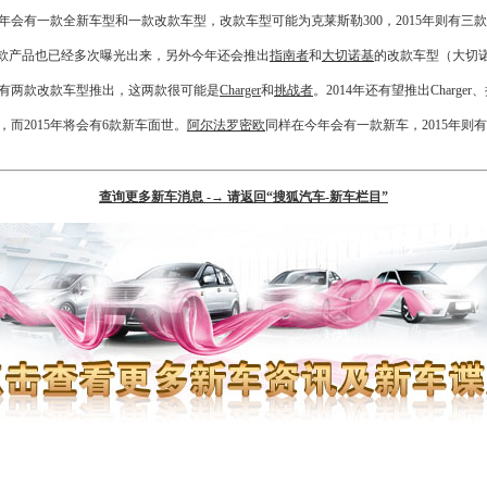
年会有一款全
新车
型和一款改款车型，改款车型可能为
克莱斯勒
300，2015年则有三
款产品也已经多次曝光出来，另外今年还会推出
指南者
和
大切诺基
的改款车型（
大切
有两款改款车型推出，这两款很可能是
Charger
和
挑战者
。2014年还有望推出
Charger
、
，而2015年将会有6款
新车
面世。
阿尔法罗密欧
同样在今年会有一款
新车
，2015年则
查询更多新车消息 -→ 请返回“搜狐汽车-新车栏目”