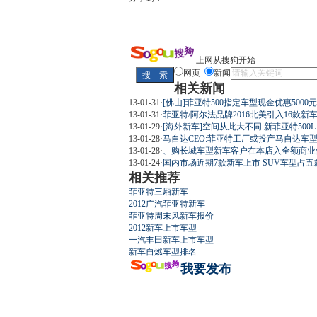
上网从搜狗开始
网页
新闻
相关新闻
13-01-31
·
[佛山]菲亚特500指定车型现金优惠5000元
13-01-31
·
菲亚特/阿尔法品牌2016北美引入16款新
13-01-29
·
[海外新车]空间从此大不同 新菲亚特500L
13-01-28
·
马自达CEO:菲亚特工厂或投产马自达车
13-01-28
·
、购长城车型新车客户在本店入全额商业保险
13-01-24
·
国内市场近期7款新车上市 SUV车型占五
相关推荐
菲亚特三厢新车
2012广汽菲亚特新车
菲亚特周末风新车报价
2012新车上市车型
一汽丰田新车上市车型
新车自燃车型排名
我要发布