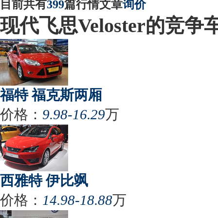
目前共有
399
篇行情文章
询价
现代飞思Veloster的竞争
福特 福克斯两厢
价格：
9.98-16.29
万
西雅特 伊比飒
价格：
14.98-18.88
万