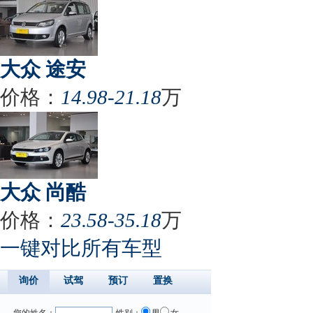
大众 途安
价格：
14.98-21.18
万
大众 尚酷
价格：
23.58-35.18
万
一键对比所有车型
询价
试驾
预订
置换
您的姓名：
性别：
男
女