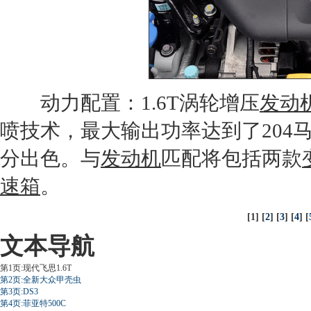
动力配置：1.6T涡轮增压
发动
喷技术，最大输出功率达到了204
分出色。与
发动机
匹配将包括两款
速箱
。
[1] [
2
] [
3
] [
4
] [
文本导航
第1页:现代飞思1.6T
第2页:全新大众甲壳虫
第3页:DS3
第4页:菲亚特500C