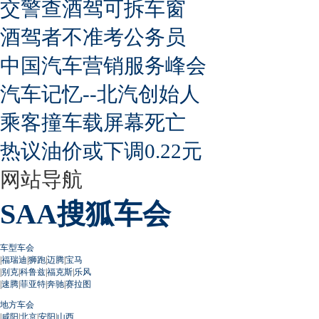
交警查酒驾可拆车窗
酒驾者不准考公务员
中国汽车营销服务峰会
汽车记忆--北汽创始人
乘客撞车载屏幕死亡
热议油价或下调0.22元
网站导航
SAA搜狐车会
车型车会
|
福瑞迪
|
狮跑
|
迈腾
|
宝马
|
别克
|
科鲁兹
|
福克斯
|
乐风
|
速腾
|
菲亚特
|
奔驰
|
赛拉图
地方车会
|
咸阳
|
北京
|
安阳
|
山西