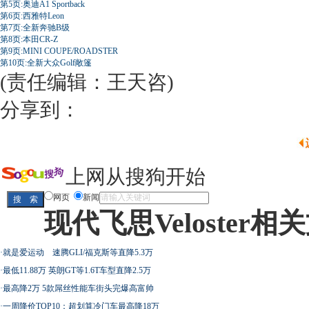
第5页:奥迪A1 Sportback
第6页:西雅特Leon
第7页:全新奔驰B级
第8页:本田CR-Z
第9页:MINI COUPE/ROADSTER
第10页:全新大众Golf敞篷
(责任编辑：王天咨)
分享到：
上网从搜狗开始
网页
新闻
现代飞思Veloster相
·
就是爱运动 速腾GLI/福克斯等直降5.3万
·
最低11.88万 英朗GT等1.6T车型直降2.5万
·
最高降2万 5款屌丝性能车街头完爆高富帅
·
一周降价TOP10：超划算冷门车最高降18万