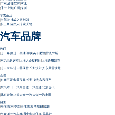
|
广东
|
成都
|
江苏
|
河北
|
辽宁
|
上海
|
广州
|
深圳
车友生活
|
自驾游
|
挑战之旅
|
9421
|
长三角
|
自由人
|
车友天地
汽车品牌
热门
|
进口奔驰
|
进口奥迪
|
讴歌
|
英菲尼迪
|
雷克萨斯
|
东风悦达起亚
|
上海大众斯柯达
|
上海通用别克
|
进口宝马
|
进口菲亚特
|
长安沃尔沃
|
东风雪铁龙
合资
|
东南三菱
|
华晨宝马
|
长安福特
|
东风日产
|
东风本田
|
一汽马自达
|
一汽奥迪
|
北京现代
|
北京奔驰
|
上海大众
|
一汽大众
|
一汽丰田
自主
|
奇瑞
|
吉利
|
华泰
|
全球鹰
|
海马
|
瑞麒
|
威麟
|
帝豪
|
英伦汽车
|
华晨中华
|
哈飞
|
东风风行