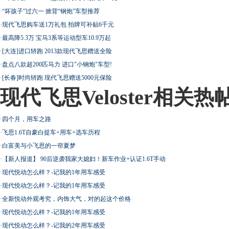
·
“坏孩子”过六一 掀背“钢炮”车型推荐
·
现代飞思购车送1万礼包 拍牌可补贴6千元
·
最高降5.3万 宝马3系等运动型车10.9万起
·
[大连]进口轿跑 2013款现代飞思赠送全险
·
盘点八款超200匹马力 进口"小钢炮"车型!
·
[长春]时尚轿跑 现代飞思赠送5000元保险
现代飞思Veloster相关热
·
四个月，用车之路
·
飞思1.6T自豪白提车+用车+选车历程
·
白富美与小飞思的一帘夏梦
·
【新人报道】 90后逆袭我家大媳妇！新车作业+认证1.6T手动
·
现代悦动怎么样？-记我的1年用车感受
·
现代悦动怎么样？-记我的1年用车感受
·
全新悦动外观考究，内饰大气，对的起这个价格
·
现代悦动怎么样？-记我的1年用车感受
·
现代悦动怎么样？-记我的2年用车感受