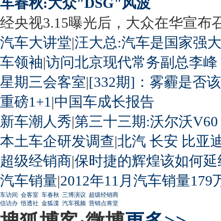
车春秋:大众"DSG"风波
经央视3.15曝光后，大众在华宣布召回
汽车大讲堂
|
汪大总:汽车是国家强
车领袖
|
访问北京现代常务副总李峰
星期三会客室
|
[332期]：雾霾是否
重磅1+1
|
中国车成长报告
新车潮人秀
|
第三十三期:沃尔沃V60
本土车企研发调查
|
北汽
长安
比亚
超级经销商
|
保时捷的辉煌该如何延
汽车销量
|
2012年11月汽车销量179
车访间
会客室
车春秋
三博演议
超级经销商
信访办
悟透社
金狐谍
汽车视频
营销点将堂