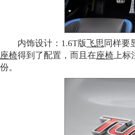
内饰设计：1.6T版
飞思
同样要
座椅
得到了配置，而且在
座椅
上标
份。