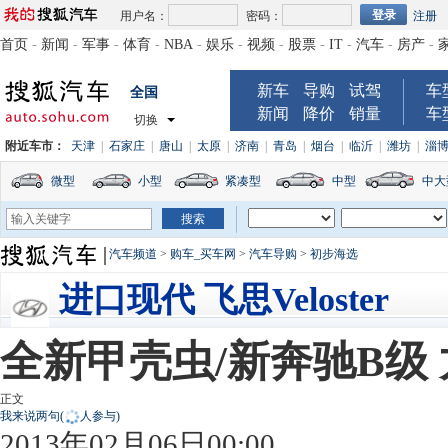
用户名：
密码：
注册
首页
-
新闻
-
军事
-
体育
-
NBA
-
娱乐
-
视频
-
股票
-
IT
-
汽车
-
房产
-
新车
导购
试驾
车
全国
新闻
降价
销量
车
切换
附近车市：
天津
|
石家庄
|
唐山
|
太原
|
济南
|
青岛
|
烟台
|
临沂
|
潍坊
|
淄
微型
小型
紧凑型
中型
中大
汽车频道
>
购车_买车网
>
汽车导购
>
初步海选
进口现代 飞思Veloster
全新甲壳虫/新奔驰B级
正文
我来说两句
(
人参与)
2013年02月06日00:00