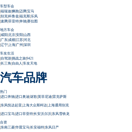
车型车会
|
福瑞迪
|
狮跑
|
迈腾
|
宝马
|
别克
|
科鲁兹
|
福克斯
|
乐风
|
速腾
|
菲亚特
|
奔驰
|
赛拉图
地方车会
|
咸阳
|
北京
|
安阳
|
山西
|
广东
|
成都
|
江苏
|
河北
|
辽宁
|
上海
|
广州
|
深圳
车友生活
|
自驾游
|
挑战之旅
|
9421
|
长三角
|
自由人
|
车友天地
汽车品牌
热门
|
进口奔驰
|
进口奥迪
|
讴歌
|
英菲尼迪
|
雷克萨斯
|
东风悦达起亚
|
上海大众斯柯达
|
上海通用别克
|
进口宝马
|
进口菲亚特
|
长安沃尔沃
|
东风雪铁龙
合资
|
东南三菱
|
华晨宝马
|
长安福特
|
东风日产