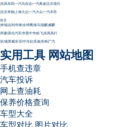
|
东风本田
|
一汽马自达
|
一汽奥迪
|
北京现代
|
北京奔驰
|
上海大众
|
一汽大众
|
一汽丰田
自主
|
奇瑞
|
吉利
|
华泰
|
全球鹰
|
海马
|
瑞麒
|
威麟
|
帝豪
|
英伦汽车
|
华晨中华
|
哈飞
|
东风风行
|
长城
|
荣威
|
长安
|
中兴
|
比亚迪
|
东南
|
广汽
实用工具
网站地图
手机查违章
汽车投诉
网上查油耗
保养价格查询
车型大全
车型对比
图片对比