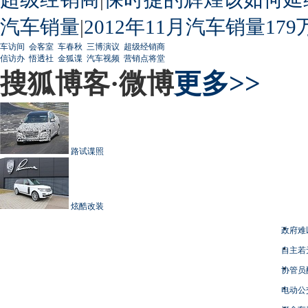
汽车销量
|
2012年11月汽车销量179
车访间
会客室
车春秋
三博演议
超级经销商
信访办
悟透社
金狐谍
汽车视频
营销点将堂
搜狐博客·微博
更多>>
路试谍照
炫酷改装
政府难
自主若
协管员
电动公