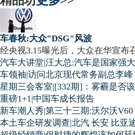
精品坊
更多>>
车春秋:大众"DSG"风波
经央视3.15曝光后，大众在华宣布召回
汽车大讲堂
|
汪大总:汽车是国家强
车领袖
|
访问北京现代常务副总李峰
星期三会客室
|
[332期]：雾霾是否
重磅1+1
|
中国车成长报告
新车潮人秀
|
第三十三期:沃尔沃V60
本土车企研发调查
|
北汽
长安
比亚
超级经销商
|
保时捷的辉煌该如何延