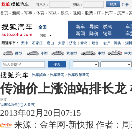
用户名：
密码：
注册
首页
-
新闻
-
军事
-
体育
-
NBA
-
娱乐
-
视频
-
股票
-
IT
-
汽车
-
房产
-
新车
导购
试驾
车
全国
新闻
降价
销量
车
切换
附近车市：
天津
|
石家庄
|
唐山
|
太原
|
济南
|
青岛
|
烟台
|
临沂
|
潍坊
|
淄
微型
小型
紧凑型
中型
中大
汽车频道
>
汽车新闻
>
汽车政策新闻
传油价上涨油站排长龙
正文
我来说两句
(
人参与)
2013年02月20日07:15
来源：
金羊网-新快报
作者：周