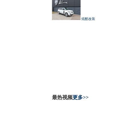
炫酷改装
最热视频
更多>>