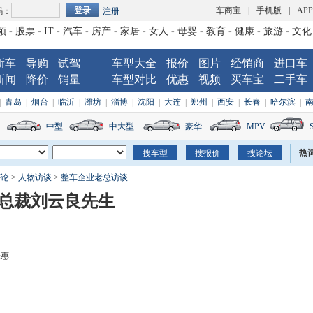
车商宝
|
手机版
|
AP
码：
注册
频
-
股票
-
IT
-
汽车
-
房产
-
家居
-
女人
-
母婴
-
教育
-
健康
-
旅游
-
文化
新车
导购
试驾
车型大全
报价
图片
经销商
进口车
新闻
降价
销量
车型对比
优惠
视频
买车宝
二手车
|
青岛
|
烟台
|
临沂
|
潍坊
|
淄博
|
沈阳
|
大连
|
郑州
|
西安
|
长春
|
哈尔滨
|
中型
中大型
豪华
MPV
热
评论
>
人物访谈
>
整车企业老总访谈
副总裁刘云良先生
张惠