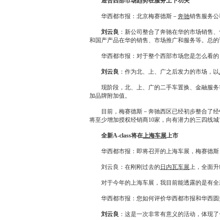
迎合西部市场趋势在服务上下功夫
华西都市报：北京梅赛德斯－
奔驰
销售服务公
刘云良
：新公司整合了
奔驰
在华的市场销售、
和国产产品在华的销售、市场推广和服务等。总的
华西都市报：对于整个西部市场您是怎么看的
刘云良
：作为北、上、广之后发力的市场，以
现阶段，北、上、广的
二手车
置换、金融服务
加品牌附加值。
目前，梅赛德斯－
奔驰
西区已经初步整合了
经
将至少增加授权
经销商
10家，向有潜力的三四线
全新A-class将在
上海车展
上市
华西都市报：即将召开的
上海车展
，梅赛德斯
刘云良：在刚刚过去的
日内瓦车展
上，全面升
对于今年的
上海车展
，我目前能透露的是有全新
华西都市报：您如何评价华西都市报和华西圆梦
刘云良
：这是一次非常有意义的活动，体现了