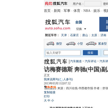
用户名：
密
首页
-
新闻
-
军事
-
体育
-
NBA
-
娱乐
-
视
全国
切换
附近车市：
天津
|
石家庄
|
唐山
|
太原
|
济南
微型
小型
紧凑型
汽车频道
>
汽车评论
>
汽车
访梅赛德斯 奔驰(中国)
正文
我来说两句
(
人参与)
2013年03月11日07:32
来源：
四川在线-华西都市报
作者：舒
复制链接
打印
大
中
小