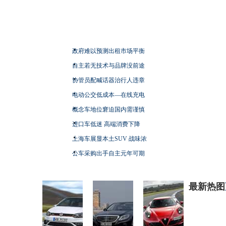
政府难以预测出租市场平衡
自主若无技术与品牌没前途
协管员配喊话器治行人违章
电动公交低成本—在线充电
概念车地位窘迫国内需谨慎
进口车低迷 高端消费下降
上海车展显本土SUV 战味浓
公车采购出手自主元年可期
最新热图