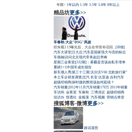
年限>
1年以内
1-3年
3-5年
5-8年
8年以上
精品坊
更多>>
车春秋:大众"DSG"风波
经央视3.15曝光后，大众在华宣布召回...
[详细]
汽车大讲堂
|
汪大总:汽车是国家强大与否的标志
车领袖
|
访问北京现代常务副总李峰
星期三会客室
|
[332期]：雾霾是否该由私车埋单
重磅1+1
|
中国车成长报告
新车潮人秀
|
第三十三期:沃尔沃V60 北欧旅行家"
本土车企研发调查
|
北汽
长安
比亚迪
吉利汽车
超级经销商
|
保时捷的辉煌该如何延续？
汽车销量
|
2012年11月汽车销量179万
2011年销量
车访间
会客室
车春秋
三博演议
超级经销商
信访办
悟透社
金狐谍
汽车视频
营销点将堂
搜狐博客·微博
更多>>
路试谍照