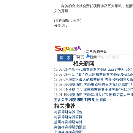
奔驰
的企业社会责任项目涉及五大领域，包括
久的开展
(责任编辑：王冬)
分享到：
上网从搜狗开始
网页
新闻
相关新闻
13-03-08
·
全新一代梅赛德斯奔驰A-class订购礼启动
13-03-08
·
生活＂B＂然出彩梅赛德斯奔驰执爱你我
13-03-07
·
华南区最大的梅赛德斯-奔驰授权销售及
13-03-06
·
梅赛德斯-奔驰重磅登陆日内瓦! 动感前卫
13-02-04
·
沙场点兵 试驾梅赛德斯全新奔驰“ML250”
13-01-10
·
梅赛德斯-奔驰深圳大兴宝德4S店盛大开
更多关于
梅赛德斯 刘云良
的新闻>>
相关推荐
梅赛德斯奔驰报价
梅赛德斯奔驰官网
扬州梅赛德斯奔驰
奔驰梅赛德斯的消息
上海奔驰梅赛德斯