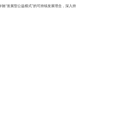
奔驰
“发展型公益模式”的可持续发展
理念
，深入持