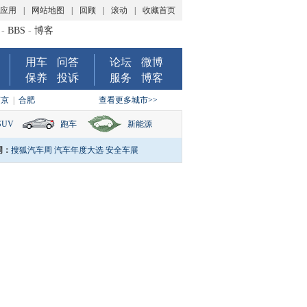
P应用
|
网站地图
|
回顾
|
滚动
|
收藏首页
-
BBS
-
博客
用车
问答
论坛
微博
保养
投诉
服务
博客
南京
|
合肥
查看更多城市>>
SUV
跑车
新能源
词：
搜狐汽车周
汽车年度大选
安全车展