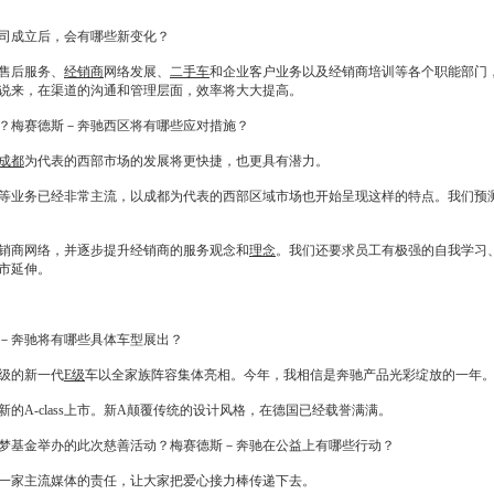
司成立后，会有哪些新变化？
售后服务、
经销商
网络发展、
二手车
和企业客户业务以及
经销商
培训等各个职能部门
说来，在渠道的沟通和管理层面，效率将大大提高。
？梅赛德斯－
奔驰
西区将有哪些应对措施？
成都
为代表的西部市场的发展将更快捷，也更具有潜力。
等业务已经非常主流，以
成都
为代表的西部区域市场也开始呈现这样的特点。我们预
销商
网络，并逐步提升
经销商
的服务观念和
理念
。我们还要求员工有极强的自我学习
城市延伸。
－
奔驰
将有哪些具体车型展出？
级的新一代
E级
车以全家族阵容集体亮相。今年，我相信是
奔驰
产品光彩绽放的一年
的A-class上市。新A颠覆传统的设计风格，在德国已经载誉满满。
基金举办的此次慈善活动？梅赛德斯－
奔驰
在公益上有哪些行动？
一家主流媒体的责任，让大家把爱心接力棒传递下去。