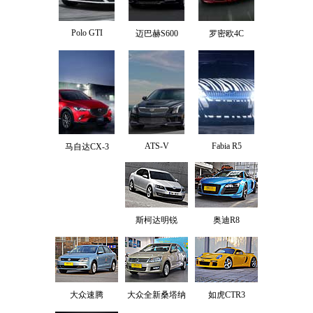
Polo GTI
迈巴赫S600
罗密欧4C
ATS-V
Fabia R5
马自达CX-3
斯柯达明锐
奥迪R8
大众速腾
大众全新桑塔纳
如虎CTR3