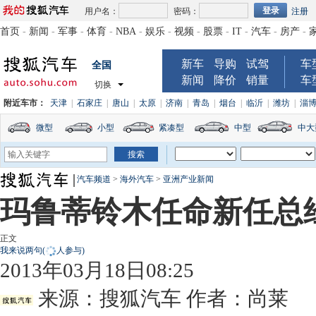
用户名：
密码：
注册
首页
-
新闻
-
军事
-
体育
-
NBA
-
娱乐
-
视频
-
股票
-
IT
-
汽车
-
房产
-
新车
导购
试驾
车
全国
新闻
降价
销量
车
切换
附近车市：
天津
|
石家庄
|
唐山
|
太原
|
济南
|
青岛
|
烟台
|
临沂
|
潍坊
|
淄
微型
小型
紧凑型
中型
中大
汽车频道
>
海外汽车
>
亚洲产业新闻
玛鲁蒂铃木任命新任总经
正文
我来说两句
(
人参与)
2013年03月18日08:25
来源：
搜狐汽车
作者：尚莱