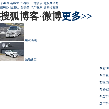
车访间
会客室
车春秋
三博演议
超级经销商
信访办
悟透社
金狐谍
汽车视频
营销点将堂
搜狐博客·微博
更多>>
路试谍照
炫酷改装
政府难
自主若
协管员
电动公
概念车
进口车