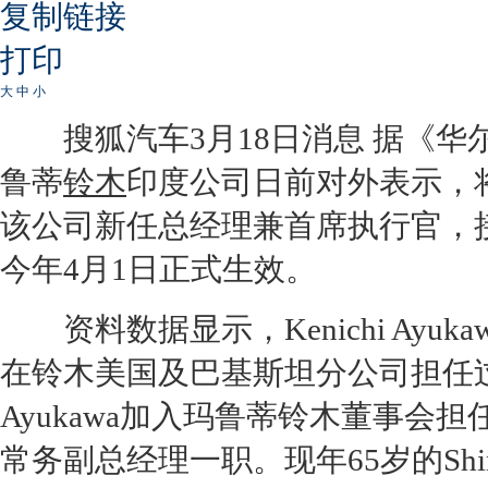
复制链接
打印
大
中
小
搜狐汽车3月18日消息 据《华
鲁蒂
铃木
印度公司日前对外表示，将任命
该公司新任总经理兼首席执行官，接替Sh
今年4月1日正式生效。
资料数据显示，Kenichi Ayuka
在
铃木
美国及巴基斯坦分公司担任
Ayukawa加入玛鲁蒂
铃木
董事会担
常务副总经理一职。现年65岁的Shinzo