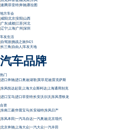
|
速腾
|
菲亚特
|
奔驰
|
赛拉图
地方车会
|
咸阳
|
北京
|
安阳
|
山西
|
广东
|
成都
|
江苏
|
河北
|
辽宁
|
上海
|
广州
|
深圳
车友生活
|
自驾游
|
挑战之旅
|
9421
|
长三角
|
自由人
|
车友天地
汽车品牌
热门
|
进口奔驰
|
进口奥迪
|
讴歌
|
英菲尼迪
|
雷克萨斯
|
东风悦达起亚
|
上海大众斯柯达
|
上海通用别克
|
进口宝马
|
进口菲亚特
|
长安沃尔沃
|
东风雪铁龙
合资
|
东南三菱
|
华晨宝马
|
长安福特
|
东风日产
|
东风本田
|
一汽马自达
|
一汽奥迪
|
北京现代
|
北京奔驰
|
上海大众
|
一汽大众
|
一汽丰田