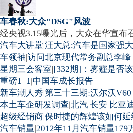
车春秋:大众"DSG"风波
经央视3.15曝光后，大众在华宣布召回
汽车大讲堂
|
汪大总:汽车是国家强
车领袖
|
访问北京现代常务副总李峰
星期三会客室
|
[332期]：雾霾是否
重磅1+1
|
中国车成长报告
新车潮人秀
|
第三十三期:沃尔沃V60
本土车企研发调查
|
北汽
长安
比亚
超级经销商
|
保时捷的辉煌该如何延
汽车销量
|
2012年11月汽车销量179