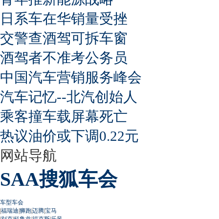
日系车在华销量受挫
交警查酒驾可拆车窗
酒驾者不准考公务员
中国汽车营销服务峰会
汽车记忆--北汽创始人
乘客撞车载屏幕死亡
热议油价或下调0.22元
网站导航
SAA搜狐车会
车型车会
|
福瑞迪
|
狮跑
|
迈腾
|
宝马
|
别克
|
科鲁兹
|
福克斯
|
乐风