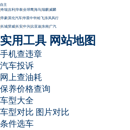
自主
|
奇瑞
|
吉利
|
华泰
|
全球鹰
|
海马
|
瑞麒
|
威麟
|
帝豪
|
英伦汽车
|
华晨中华
|
哈飞
|
东风风行
|
长城
|
荣威
|
长安
|
中兴
|
比亚迪
|
东南
|
广汽
实用工具
网站地图
手机查违章
汽车投诉
网上查油耗
保养价格查询
车型大全
车型对比
图片对比
条件选车