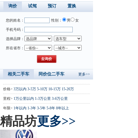
询价
试驾
预订
置换
您的姓名：
性别：
男
女
手机号码：
选择品牌：
所在省市：
相关二手车
同价位二手车
更多>>
价格>
3万以内
3-5万
5-10万
10-15万
15-20万
里程>
1万公里以内
1-3万公里
3-6万公里
年限>
1年以内
1-3年
3-5年
5-8年
8年以上
精品坊
更多>>