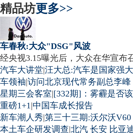
精品坊
更多>>
车春秋:大众"DSG"风波
经央视3.15曝光后，大众在华宣布召回
汽车大讲堂
|
汪大总:汽车是国家强
车领袖
|
访问北京现代常务副总李峰
星期三会客室
|
[332期]：雾霾是否
重磅1+1
|
中国车成长报告
新车潮人秀
|
第三十三期:沃尔沃V60
本土车企研发调查
|
北汽
长安
比亚