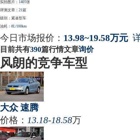
实拍图片：
1405
张
评测文章：
21
篇
级别：紧凑型车
油耗：
8L/100km
今日市场报价：
13.98~19.58万元
详
目前共有
390
篇行情文章
询价
风朗的竞争车型
大众 速腾
价格：
13.18-18.58
万