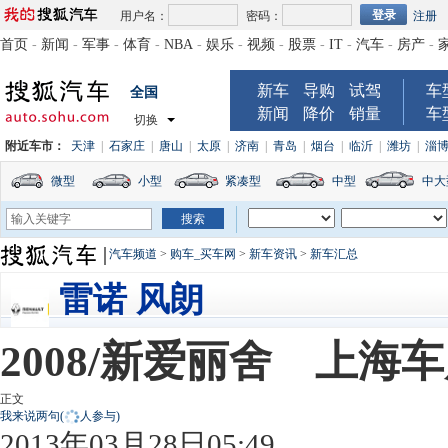
用户名：
密码：
注册
首页
-
新闻
-
军事
-
体育
-
NBA
-
娱乐
-
视频
-
股票
-
IT
-
汽车
-
房产
-
新车
导购
试驾
车
全国
新闻
降价
销量
车
切换
附近车市：
天津
|
石家庄
|
唐山
|
太原
|
济南
|
青岛
|
烟台
|
临沂
|
潍坊
|
淄
微型
小型
紧凑型
中型
中大
汽车频道
>
购车_买车网
>
新车资讯
>
新车汇总
雷诺 风朗
2008/新爱丽舍 上
正文
我来说两句
(
人参与)
2013年03月28日05:49