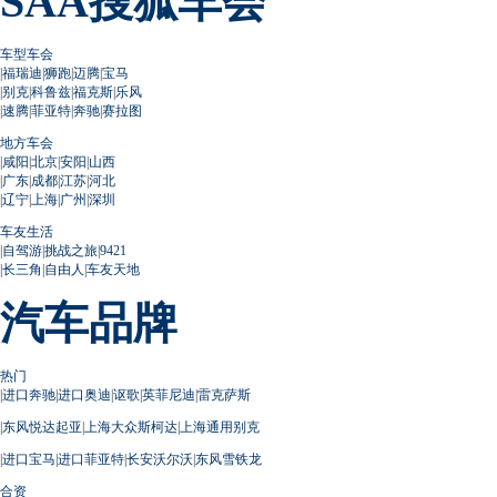
SAA搜狐车会
车型车会
|
福瑞迪
|
狮跑
|
迈腾
|
宝马
|
别克
|
科鲁兹
|
福克斯
|
乐风
|
速腾
|
菲亚特
|
奔驰
|
赛拉图
地方车会
|
咸阳
|
北京
|
安阳
|
山西
|
广东
|
成都
|
江苏
|
河北
|
辽宁
|
上海
|
广州
|
深圳
车友生活
|
自驾游
|
挑战之旅
|
9421
|
长三角
|
自由人
|
车友天地
汽车品牌
热门
|
进口奔驰
|
进口奥迪
|
讴歌
|
英菲尼迪
|
雷克萨斯
|
东风悦达起亚
|
上海大众斯柯达
|
上海通用别克
|
进口宝马
|
进口菲亚特
|
长安沃尔沃
|
东风雪铁龙
合资