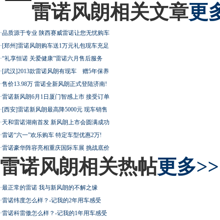
雷诺风朗相关文章
更多
·
品质源于专业 陕西赛威雷诺让您无忧购车
·
[郑州]雷诺风朗购车送1万元礼包现车充足
·
“礼享恒诺 关爱健康”雷诺六月售后服务
·
[武汉]2013款雷诺风朗有现车 赠5年保养
·
售价13.98万 雷诺全新风朗正式登陆济南!
·
雷诺新风朗6月1日厦门智感上市 接受订单
·
[西安]雷诺新风朗最高降5000元 现车销售
·
天和雷诺湖南首发 新风朗上市会圆满成功
·
雷诺“六一”欢乐购车 特定车型优惠2万!
·
雷诺豪华阵容亮相重庆国际车展 挑战底价
雷诺风朗相关热帖
更多>>
·
最正常的雷诺 我与新风朗的不解之缘
·
雷诺纬度怎么样？-记我的2年用车感受
·
雷诺科雷傲怎么样？-记我的1年用车感受