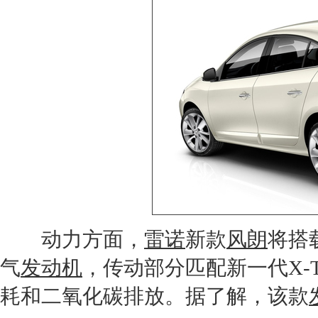
动力方面，
雷诺
新款
风朗
将搭载
气
发动机
，传动部分匹配新一代X-Tro
耗和二氧化碳排放。据了解，该款