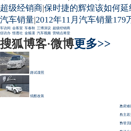
超级经销商
|
保时捷的辉煌该如何延
汽车销量
|
2012年11月汽车销量179
车访间
会客室
车春秋
三博演议
超级经销商
信访办
悟透社
金狐谍
汽车视频
营销点将堂
搜狐博客·微博
更多>>
路试谍照
炫酷改装
政府难
自主若
协管员