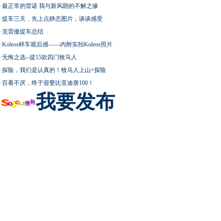
·
最正常的雷诺 我与新风朗的不解之缘
·
提车三天，先上点静态图片，谈谈感受
·
克雷傲提车总结
·
Koleos样车观后感——内附实拍Koleos照片
·
无悔之选--提15款四门牧马人
·
探险，我们是认真的！牧马人上山+探险
·
百看不厌，终于迎娶比亚迪唐100！
我要发布