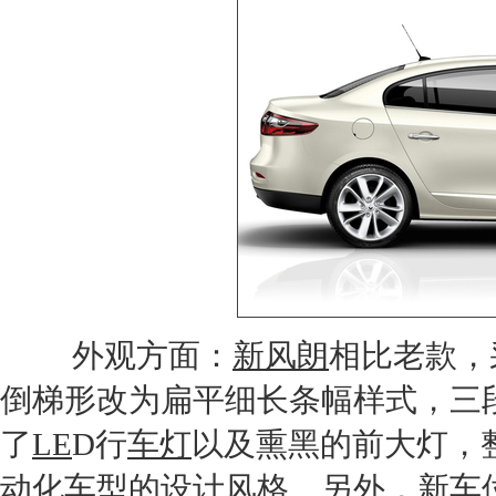
外观方面：
新风朗
相比老款，
倒梯形改为扁平细长条幅样式，三
了
LE
D行
车灯
以及熏黑的前大灯，
动化车型的设计风格。另外，
新车