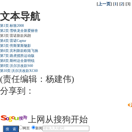
[
上一页
] [
1
] [
2
] [3] 
文本导航
第1页:标致2008
第2页:雪铁龙全新爱丽舍
第3页:雷诺新款风朗
第4页:雷诺Captur
第5页:劳斯莱斯魅影
第6页:宾利新款欧陆飞驰
第7页:路虎揽胜运动版
第8页:斯柯达全新明锐
第9页:沃尔沃改款S60
第10页:沃尔沃改款XC60
(责任编辑：杨建伟)
分享到：
上网从搜狗开始
网页
新闻