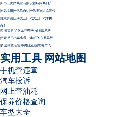
|
东南三菱
|
华晨宝马
|
长安福特
|
东风日产
|
东风本田
|
一汽马自达
|
一汽奥迪
|
北京现代
|
北京奔驰
|
上海大众
|
一汽大众
|
一汽丰田
自主
|
奇瑞
|
吉利
|
华泰
|
全球鹰
|
海马
|
瑞麒
|
威麟
|
帝豪
|
英伦汽车
|
华晨中华
|
哈飞
|
东风风行
|
长城
|
荣威
|
长安
|
中兴
|
比亚迪
|
东南
|
广汽
实用工具
网站地图
手机查违章
汽车投诉
网上查油耗
保养价格查询
车型大全