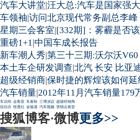
汽车大讲堂
|
汪大总:汽车是国家强
车领袖
|
访问北京现代常务副总李峰
星期三会客室
|
[332期]：雾霾是否
重磅1+1
|
中国车成长报告
新车潮人秀
|
第三十三期:沃尔沃V60
本土车企研发调查
|
北汽
长安
比亚
超级经销商
|
保时捷的辉煌该如何延
汽车销量
|
2012年11月汽车销量179
车访间
会客室
车春秋
三博演议
超级经销商
信访办
悟透社
金狐谍
汽车视频
营销点将堂
搜狐博客·微博
更多>>