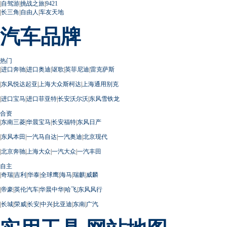
|
自驾游
|
挑战之旅
|
9421
|
长三角
|
自由人
|
车友天地
汽车品牌
热门
|
进口奔驰
|
进口奥迪
|
讴歌
|
英菲尼迪
|
雷克萨斯
|
东风悦达起亚
|
上海大众斯柯达
|
上海通用别克
|
进口宝马
|
进口菲亚特
|
长安沃尔沃
|
东风雪铁龙
合资
|
东南三菱
|
华晨宝马
|
长安福特
|
东风日产
|
东风本田
|
一汽马自达
|
一汽奥迪
|
北京现代
|
北京奔驰
|
上海大众
|
一汽大众
|
一汽丰田
自主
|
奇瑞
|
吉利
|
华泰
|
全球鹰
|
海马
|
瑞麒
|
威麟
|
帝豪
|
英伦汽车
|
华晨中华
|
哈飞
|
东风风行
|
长城
|
荣威
|
长安
|
中兴
|
比亚迪
|
东南
|
广汽