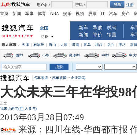
用户名：
密码：
注册
首页
-
新闻
-
军事
-
体育
-
NBA
-
娱乐
-
视频
-
股票
-
IT
-
汽车
-
房产
-
新车
导购
试驾
车
全国
新闻
降价
销量
车
切换
附近车市：
天津
|
石家庄
|
唐山
|
太原
|
济南
|
青岛
|
烟台
|
临沂
|
潍坊
|
淄
微型
小型
紧凑型
中型
中大
汽车频道
>
汽车新闻
>
企业新闻
大众未来三年在华投98
正文
我来说两句
(
人参与)
2013年03月28日07:49
来源：
四川在线-华西都市报