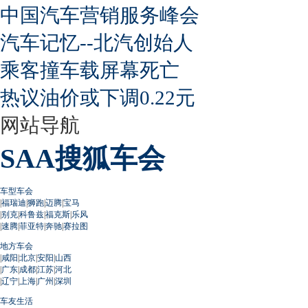
中国汽车营销服务峰会
汽车记忆--北汽创始人
乘客撞车载屏幕死亡
热议油价或下调0.22元
网站导航
SAA搜狐车会
车型车会
|
福瑞迪
|
狮跑
|
迈腾
|
宝马
|
别克
|
科鲁兹
|
福克斯
|
乐风
|
速腾
|
菲亚特
|
奔驰
|
赛拉图
地方车会
|
咸阳
|
北京
|
安阳
|
山西
|
广东
|
成都
|
江苏
|
河北
|
辽宁
|
上海
|
广州
|
深圳
车友生活