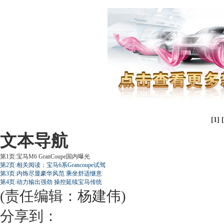
[1] [
文本导航
第1页:宝马M6 GranCoupe国内曝光
第2页:相关阅读：宝马6系Grancoupe试驾
第3页:内饰尽显豪华风范 乘坐舒适惬意
第4页:动力输出强劲 操控延续宝马传统
(责任编辑：杨建伟)
分享到：