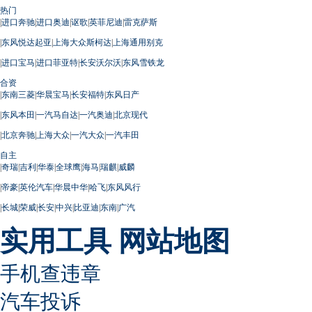
热门
|
进口奔驰
|
进口奥迪
|
讴歌
|
英菲尼迪
|
雷克萨斯
|
东风悦达起亚
|
上海大众斯柯达
|
上海通用别克
|
进口宝马
|
进口菲亚特
|
长安沃尔沃
|
东风雪铁龙
合资
|
东南三菱
|
华晨宝马
|
长安福特
|
东风日产
|
东风本田
|
一汽马自达
|
一汽奥迪
|
北京现代
|
北京奔驰
|
上海大众
|
一汽大众
|
一汽丰田
自主
|
奇瑞
|
吉利
|
华泰
|
全球鹰
|
海马
|
瑞麒
|
威麟
|
帝豪
|
英伦汽车
|
华晨中华
|
哈飞
|
东风风行
|
长城
|
荣威
|
长安
|
中兴
|
比亚迪
|
东南
|
广汽
实用工具
网站地图
手机查违章
汽车投诉