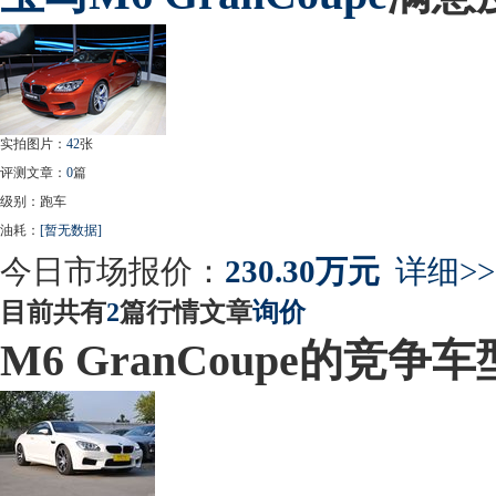
实拍图片：
42
张
评测文章：
0
篇
级别：跑车
油耗：
[暂无数据]
今日市场报价：
230.30万元
详细>>
目前共有
2
篇行情文章
询价
M6 GranCoupe的竞争车