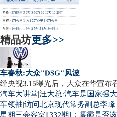
价格>
3万以内
3-5万
5-10万
10-15万
15-20万
里程>
1万公里以内
1-3万公里
3-6万公里
年限>
1年以内
1-3年
3-5年
5-8年
8年以上
精品坊
更多>>
车春秋:大众"DSG"风波
经央视3.15曝光后，大众在华宣布召回
汽车大讲堂
|
汪大总:汽车是国家强
车领袖
|
访问北京现代常务副总李峰
星期三会客室
|
[332期]：雾霾是否