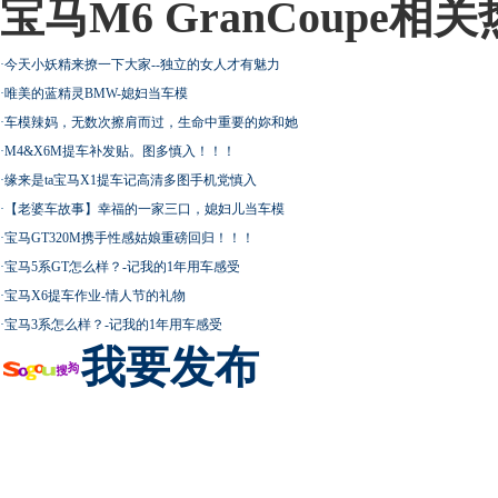
宝马M6 GranCoupe相
·
今天小妖精来撩一下大家--独立的女人才有魅力
·
唯美的蓝精灵BMW-媳妇当车模
·
车模辣妈，无数次擦肩而过，生命中重要的妳和她
·
M4&X6M提车补发贴。图多慎入！！！
·
缘来是ta宝马X1提车记高清多图手机党慎入
·
【老婆车故事】幸福的一家三口，媳妇儿当车模
·
宝马GT320M携手性感姑娘重磅回归！！！
·
宝马5系GT怎么样？-记我的1年用车感受
·
宝马X6提车作业-情人节的礼物
·
宝马3系怎么样？-记我的1年用车感受
我要发布