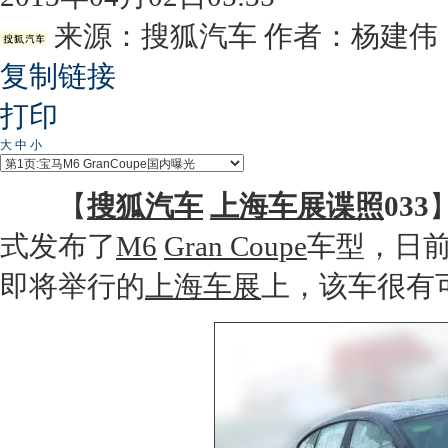
来源：
搜狐汽车
作者：杨建伟
复制链接
打印
大
中
小
【
搜狐汽车
上海车展
谍照
033
式发布了
M6
Gran Coupe
车型，日
即将举行的
上海车展
上，该车很有