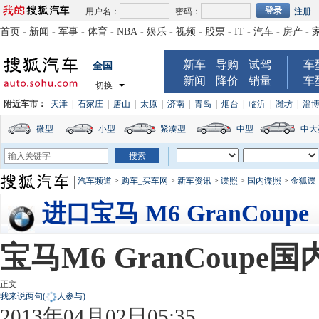
用户名：
密码：
注册
首页
-
新闻
-
军事
-
体育
-
NBA
-
娱乐
-
视频
-
股票
-
IT
-
汽车
-
房产
-
新车
导购
试驾
车
全国
新闻
降价
销量
车
切换
附近车市：
天津
|
石家庄
|
唐山
|
太原
|
济南
|
青岛
|
烟台
|
临沂
|
潍坊
|
淄
微型
小型
紧凑型
中型
中大
汽车频道
>
购车_买车网
>
新车资讯
>
谍照
>
国内谍照
>
金狐谍
进口宝马 M6 GranCoupe
宝马M6 GranCoup
正文
我来说两句
(
人参与)
2013年04月02日05:35