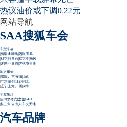
热议油价或下调0.22元
网站导航
SAA搜狐车会
车型车会
|
福瑞迪
|
狮跑
|
迈腾
|
宝马
|
别克
|
科鲁兹
|
福克斯
|
乐风
|
速腾
|
菲亚特
|
奔驰
|
赛拉图
地方车会
|
咸阳
|
北京
|
安阳
|
山西
|
广东
|
成都
|
江苏
|
河北
|
辽宁
|
上海
|
广州
|
深圳
车友生活
|
自驾游
|
挑战之旅
|
9421
|
长三角
|
自由人
|
车友天地
汽车品牌