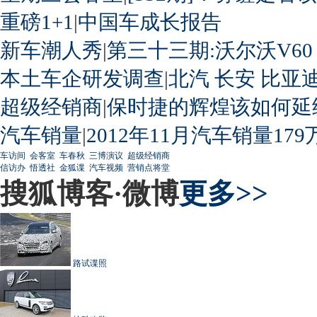
重磅1+1
|
中国车成长报告
新车潮人秀
|
第三十三期:沃尔沃V60
本土车企研发调查
|
北汽
长安
比亚
超级经销商
|
保时捷的辉煌该如何延
汽车销量
|
2012年11月汽车销量179
车访间
会客室
车春秋
三博演议
超级经销商
信访办
悟透社
金狐谍
汽车视频
营销点将堂
搜狐博客·微博
更多>>
路试谍照