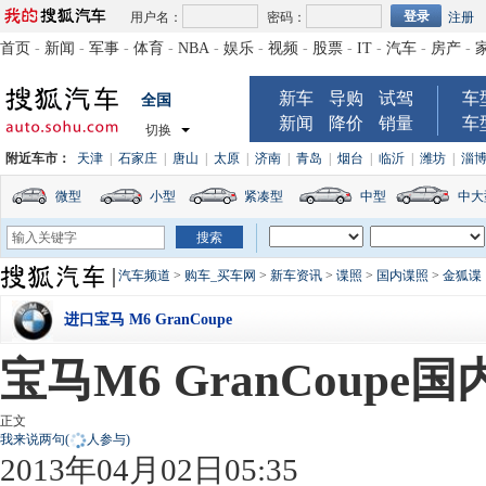
用户名：
密码：
注册
首页
-
新闻
-
军事
-
体育
-
NBA
-
娱乐
-
视频
-
股票
-
IT
-
汽车
-
房产
-
新车
导购
试驾
车
全国
新闻
降价
销量
车
切换
附近车市：
天津
|
石家庄
|
唐山
|
太原
|
济南
|
青岛
|
烟台
|
临沂
|
潍坊
|
淄
微型
小型
紧凑型
中型
中大
汽车频道
>
购车_买车网
>
新车资讯
>
谍照
>
国内谍照
>
金狐谍
进口宝马 M6 GranCoupe
宝马M6 GranCoup
正文
我来说两句
(
人参与)
2013年04月02日05:35