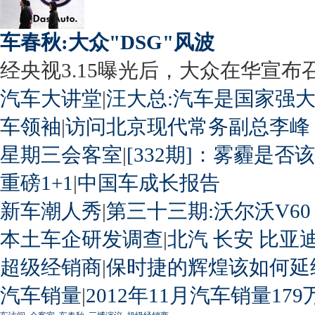
车春秋:大众"DSG"风波
经央视3.15曝光后，大众在华宣布召回
汽车大讲堂
|
汪大总:汽车是国家强
车领袖
|
访问北京现代常务副总李峰
星期三会客室
|
[332期]：雾霾是否
重磅1+1
|
中国车成长报告
新车潮人秀
|
第三十三期:沃尔沃V60
本土车企研发调查
|
北汽
长安
比亚
超级经销商
|
保时捷的辉煌该如何延
汽车销量
|
2012年11月汽车销量179