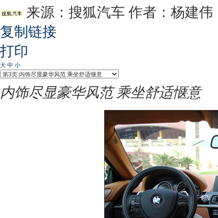
来源：
搜狐汽车
作者：杨建伟
复制链接
打印
大
中
小
内饰尽显豪华风范 乘坐舒适惬意