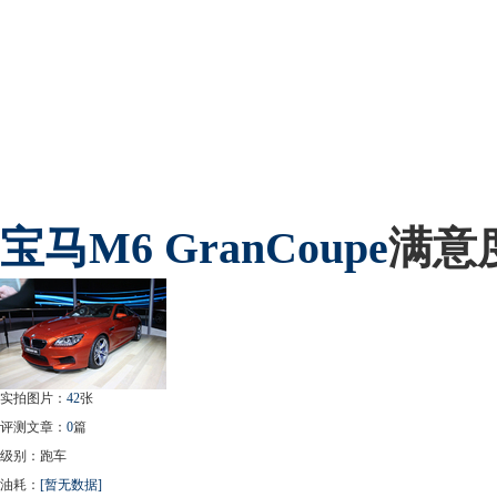
宝马
M6 GranCoupe
满意
实拍图片：
42
张
评测文章：
0
篇
级别：跑车
油耗：
[暂无数据]