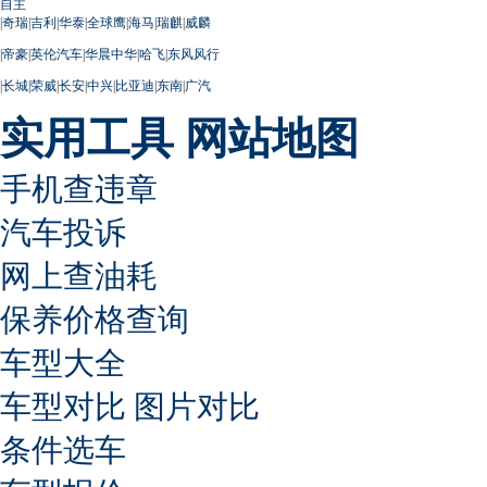
自主
|
奇瑞
|
吉利
|
华泰
|
全球鹰
|
海马
|
瑞麒
|
威麟
|
帝豪
|
英伦汽车
|
华晨中华
|
哈飞
|
东风风行
|
长城
|
荣威
|
长安
|
中兴
|
比亚迪
|
东南
|
广汽
实用工具
网站地图
手机查违章
汽车投诉
网上查油耗
保养价格查询
车型大全
车型对比
图片对比
条件选车