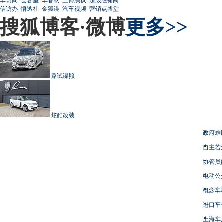
车访间
会客室
车春秋
三博演议
超级经销商
信访办
悟透社
金狐谍
汽车视频
营销点将堂
搜狐博客·微博
更多>>
路试谍照
炫酷改装
政府难
自主若
协管员
电动公
概念车
进口车
上海车