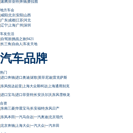
|
速腾
|
菲亚特
|
奔驰
|
赛拉图
地方车会
|
咸阳
|
北京
|
安阳
|
山西
|
广东
|
成都
|
江苏
|
河北
|
辽宁
|
上海
|
广州
|
深圳
车友生活
|
自驾游
|
挑战之旅
|
9421
|
长三角
|
自由人
|
车友天地
汽车品牌
热门
|
进口奔驰
|
进口奥迪
|
讴歌
|
英菲尼迪
|
雷克萨斯
|
东风悦达起亚
|
上海大众斯柯达
|
上海通用别克
|
进口宝马
|
进口菲亚特
|
长安沃尔沃
|
东风雪铁龙
合资
|
东南三菱
|
华晨宝马
|
长安福特
|
东风日产
|
东风本田
|
一汽马自达
|
一汽奥迪
|
北京现代
|
北京奔驰
|
上海大众
|
一汽大众
|
一汽丰田