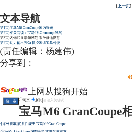
[
上一页
]
文本导航
第1页:宝马M6 GranCoupe国内曝光
第2页:相关阅读：宝马6系Grancoupe试驾
第3页:内饰尽显豪华风范 乘坐舒适惬意
第4页:动力输出强劲 操控延续宝马传统
(责任编辑：杨建伟)
分享到：
上网从搜狗开始
网页
新闻
宝马M6 GranCoup
·
[海外新车]优质性能王 宝马M6Gran Coupe
·
宝马M6 GranCoupe国内曝光 或将车展首发