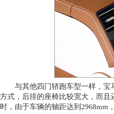
与其他四门轿
跑车
型一样，
宝马
方式，后排的
座椅
比较宽大，而且
时，由于车辆的
轴距
达到2968m