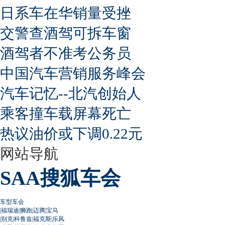
日系车在华销量受挫
交警查酒驾可拆车窗
酒驾者不准考公务员
中国汽车营销服务峰会
汽车记忆--北汽创始人
乘客撞车载屏幕死亡
热议油价或下调0.22元
网站导航
SAA搜狐车会
车型车会
|
福瑞迪
|
狮跑
|
迈腾
|
宝马
|
别克
|
科鲁兹
|
福克斯
|
乐风