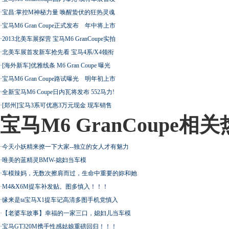
·
宝昌:掌控M神秘力量 唤醒蛰伏的狂热灵魂
·
宝马M6 Gran Coupe正式发布 年中将上市
·
2013北美车展探营 宝马M6 GranCoupe实拍
·
北美车展首发新车抢先看 宝马4系/X4领衔
·
[海外新车]优雅线条 M6 Gran Coupe 曝光
·
宝马M6 Gran Coupe路试曝光 明年初上市
·
全新宝马M6 Coupe日内瓦将发布 552马力!
·
[郑州]宝马3系可优惠3万元现金 现车销售
宝马M6 GranCoupe相
·
今天小妖精来撩一下大家--独立的女人才有魅力
·
唯美的蓝精灵BMW-媳妇当车模
·
车模辣妈，无数次擦肩而过，生命中重要的妳和她
·
M4&X6M提车补发贴。图多慎入！！！
·
缘来是ta宝马X1提车记高清多图手机党慎入
·
【老婆车故事】幸福的一家三口，媳妇儿当车模
·
宝马GT320M携手性感姑娘重磅回归！！！