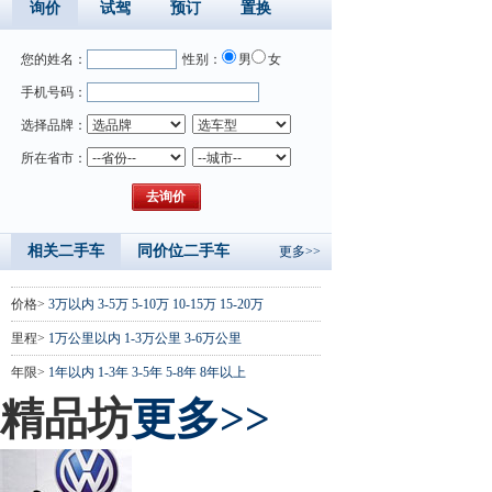
询价
试驾
预订
置换
您的姓名：
性别：
男
女
手机号码：
选择品牌：
所在省市：
相关二手车
同价位二手车
更多>>
价格>
3万以内
3-5万
5-10万
10-15万
15-20万
里程>
1万公里以内
1-3万公里
3-6万公里
年限>
1年以内
1-3年
3-5年
5-8年
8年以上
精品坊
更多>>