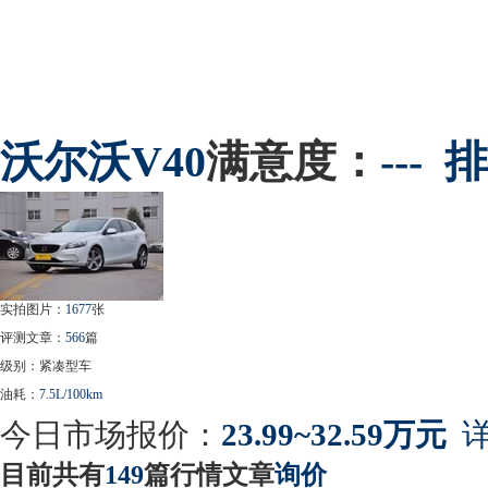
沃尔沃
V40
满意度：
---
排
实拍图片：
1677
张
评测文章：
566
篇
级别：紧凑型车
油耗：
7.5L/100km
今日市场报价：
23.99~32.59万元
详
目前共有
149
篇行情文章
询价