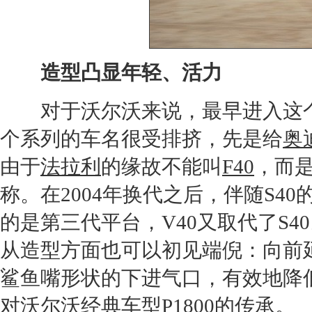
造型凸显年轻、活力
对于
沃尔沃
来说，最早进入这
个系列的车名很受排挤，先是给
奥
由于
法拉利
的缘故不能叫
F40
，而
称。在2004年换代之后，伴随
S40
的是第三代平台，
V40
又取代了
S40
从造型方面也可以初见端倪：向前
鲨鱼嘴形状的下进气口，有效地降
对
沃尔沃
经典车型
P1
800的传承。