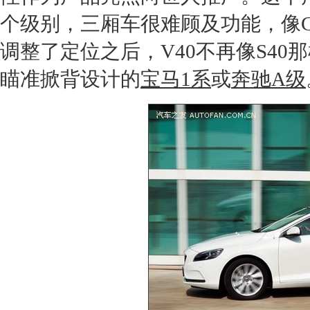
个
级别
，三厢车很难顾及功能，像
调整了定位之后，
V40
不再像
S40
那
瞄准掀背设计的
宝马1系
或
奔驰A级