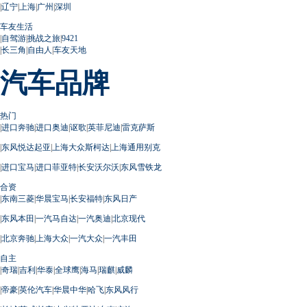
|
辽宁
|
上海
|
广州
|
深圳
车友生活
|
自驾游
|
挑战之旅
|
9421
|
长三角
|
自由人
|
车友天地
汽车品牌
热门
|
进口奔驰
|
进口奥迪
|
讴歌
|
英菲尼迪
|
雷克萨斯
|
东风悦达起亚
|
上海大众斯柯达
|
上海通用别克
|
进口宝马
|
进口菲亚特
|
长安沃尔沃
|
东风雪铁龙
合资
|
东南三菱
|
华晨宝马
|
长安福特
|
东风日产
|
东风本田
|
一汽马自达
|
一汽奥迪
|
北京现代
|
北京奔驰
|
上海大众
|
一汽大众
|
一汽丰田
自主
|
奇瑞
|
吉利
|
华泰
|
全球鹰
|
海马
|
瑞麒
|
威麟
|
帝豪
|
英伦汽车
|
华晨中华
|
哈飞
|
东风风行