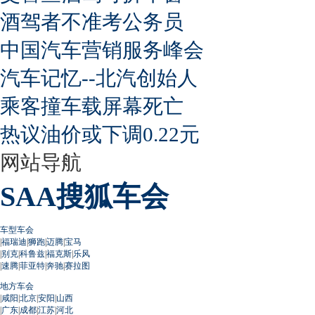
酒驾者不准考公务员
中国汽车营销服务峰会
汽车记忆--北汽创始人
乘客撞车载屏幕死亡
热议油价或下调0.22元
网站导航
SAA搜狐车会
车型车会
|
福瑞迪
|
狮跑
|
迈腾
|
宝马
|
别克
|
科鲁兹
|
福克斯
|
乐风
|
速腾
|
菲亚特
|
奔驰
|
赛拉图
地方车会
|
咸阳
|
北京
|
安阳
|
山西
|
广东
|
成都
|
江苏
|
河北