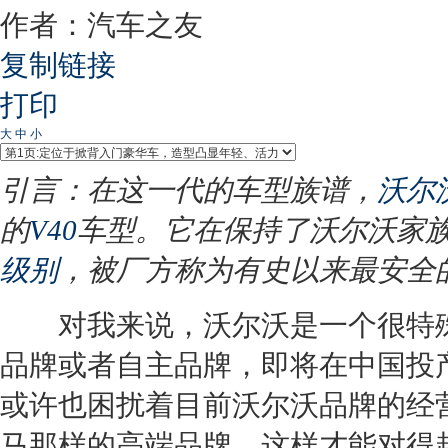
作者：汽车之友
复制链接
打印
大
中
小
引言：在这一代的车型族谱，
沃尔
的
V40
车型。它在保持了
沃尔沃
家
级别
，被厂方称为有史以来最安全
对我来说，
沃尔沃
是一个很特
品牌或者自主品牌，即将在中国投
或许也困扰着目前
沃尔沃
品牌的经
马
那样的高端品牌，这样才能对得