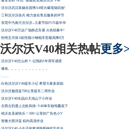
·
最安全的“伴侣” 搜狐抢先测沃尔沃 V40
·
沃尔沃武汉富融在国博A4馆火爆现场回放!
·
三和沃尔沃徐兵 精力放在售后服务的环节
·
东莞中汽南方沃尔沃--儿童节缤FUN嘉年华
·
沃尔沃V40万达广场静态车展 火热招募中!
·
拒绝五月病 6款性能小钢炮车型最高降6万
沃尔沃V40相关热帖
更多>
·
沃尔沃V40怎么样？-记我的1年用车感受
·
修改。。。。。。。。。。。。
·
.........
·
白色沃尔沃V40提车小记 希望大家多鼓励
·
沃尔沃魅惑蓝700公里提车二周作业
·
沃尔沃V40水晶白天池山下小作业
·
京西古韵遇上北欧风情~V40单车独驾爨底下
·
祝沃友圣诞快乐！500+公里的广告色小V
·
智雅大西洋蓝 棕内高清作业
·
沃尔沃V40 小女子的塞浦路斯铜提车作业