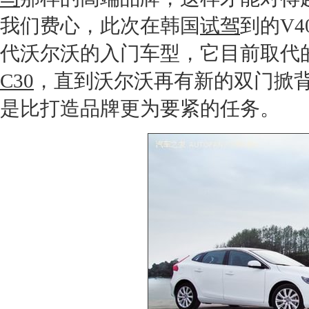
我们费心，此次在韩国
试驾
到的
V4
代
沃尔沃
的入门车型，它目前取代
C30
，直到
沃尔沃
再有新的双门掀
是比打造品牌更为要紧的任务。