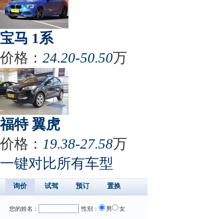
宝马 1系
价格：
24.20-50.50
万
福特 翼虎
价格：
19.38-27.58
万
一键对比所有车型
询价
试驾
预订
置换
您的姓名：
性别：
男
女