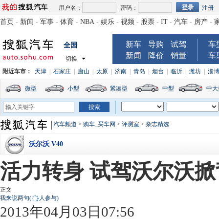
用户名：
密码：
注册
首页
-
新闻
-
军事
-
体育
-
NBA
-
娱乐
-
视频
-
股票
-
IT
-
汽车
-
房产
-
新车
导购
试驾
车
全国
新闻
降价
销量
车
切换
附近车市：
天津
|
石家庄
|
唐山
|
太原
|
济南
|
青岛
|
烟台
|
临沂
|
潍坊
|
淄
微型
小型
紧凑型
中型
中大
汽车频道
>
购车_买车网
>
评测室
>
杂志精选
沃尔沃 V40
活力转身 试驾沃尔沃掀
正文
我来说两句
(
人参与)
2013年04月03日07:56