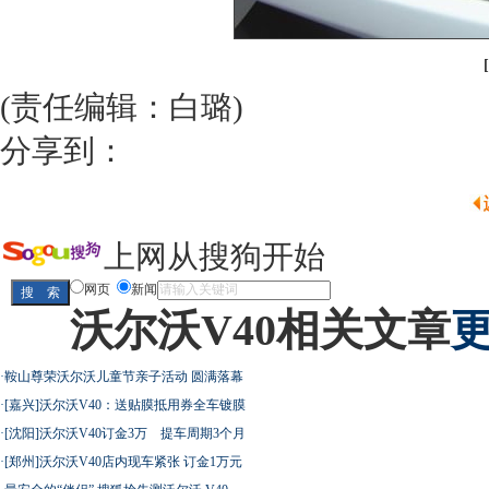
(责任编辑：白璐)
分享到：
上网从搜狗开始
网页
新闻
沃尔沃V40相关文章
更
·
鞍山尊荣沃尔沃儿童节亲子活动 圆满落幕
·
[嘉兴]沃尔沃V40：送贴膜抵用券全车镀膜
·
[沈阳]沃尔沃V40订金3万 提车周期3个月
·
[郑州]沃尔沃V40店内现车紧张 订金1万元