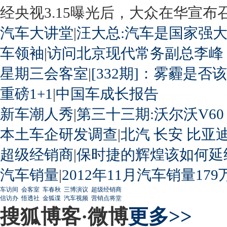
经央视3.15曝光后，大众在华宣布召回
汽车大讲堂
|
汪大总:汽车是国家强
车领袖
|
访问北京现代常务副总李峰
星期三会客室
|
[332期]：雾霾是否
重磅1+1
|
中国车成长报告
新车潮人秀
|
第三十三期:沃尔沃V60
本土车企研发调查
|
北汽
长安
比亚
超级经销商
|
保时捷的辉煌该如何延
汽车销量
|
2012年11月汽车销量179
车访间
会客室
车春秋
三博演议
超级经销商
信访办
悟透社
金狐谍
汽车视频
营销点将堂
搜狐博客·微博
更多>>