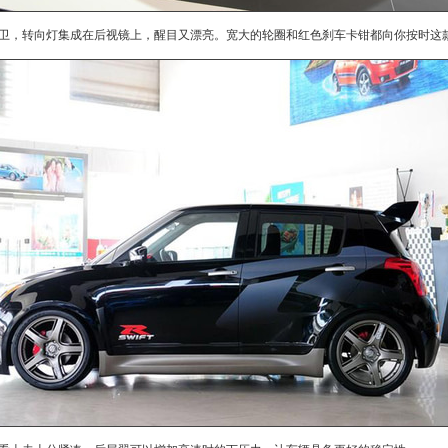
，转向灯集成在后视镜上，醒目又漂亮。宽大的轮圈和红色刹车卡钳都向你按时这