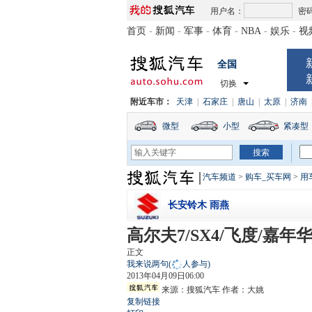
用户名：
密
首页
-
新闻
-
军事
-
体育
-
NBA
-
娱乐
-
视
全国
切换
附近车市：
天津
|
石家庄
|
唐山
|
太原
|
济南
微型
小型
紧凑型
汽车频道
>
购车_买车网
>
用
长安铃木 雨燕
高尔夫7/SX4/飞度/嘉年
正文
我来说两句
(
人参与)
2013年04月09日06:00
来源：
搜狐汽车
作者：大姚
复制链接