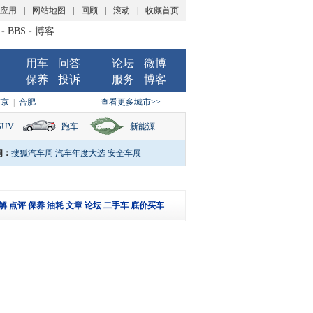
P应用
|
网站地图
|
回顾
|
滚动
|
收藏首页
-
BBS
-
博客
用车
问答
论坛
微博
保养
投诉
服务
博客
南京
|
合肥
查看更多城市>>
SUV
跑车
新能源
词：
搜狐汽车周
汽车年度大选
安全车展
解
点评
保养
油耗
文章
论坛
二手车
底价买车