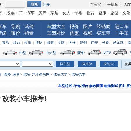
车商宝
|
手机版
|
AP
码：
注册
频
-
股票
-
IT
-
汽车
-
房产
-
家居
-
女人
-
母婴
-
教育
-
健康
-
旅游
-
文化
新车
导购
试驾
车型大全
报价
图片
经销商
进口车
新闻
降价
销量
车型对比
优惠
视频
买车宝
二手车
|
青岛
|
烟台
|
临沂
|
潍坊
|
淄博
|
沈阳
|
大连
|
郑州
|
西安
|
长春
|
哈尔滨
|
中型
中大型
豪华
MPV
热
车_维修_保养
>
改装_汽车改装网
>
改装大学
>
改装技术
车型综述
行情-报价
参数配置
碰撞测试
图片
图
华 改装小车推荐!