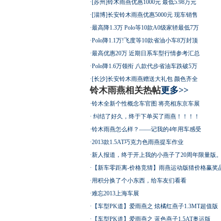
·
[苏州]铃木雨燕优惠1000元 最低5.98万元
·
[淄博]长安铃木雨燕优惠5000元 现车销售
·
最高降1.3万 Polo等10款A0级家轿最低7万
·
Polo降1.1万!飞度等10款省油小车8万封顶
·
最高优惠20万 近期日系车型行情参考汇总
·
Polo降1.6万领衔 八款代步省油车跌破5万
·
[长沙]长安铃木雨燕赠送大礼包 颜色齐全
铃木雨燕相关热帖
更多>>
·
铃木全新个性概念车官图 将亮相东京车展
·
纠结了好久，终于下单买了雨燕！！！！
·
铃木雨燕怎么样？――记我的4年用车感受
·
2013款1.5AT巧克力色雨燕提车作业
·
新人报道，终于开上我的小燕子了20周年限量版
·
【新车零距离-价格竞猜】雨燕运动版猜价格赢奖
·
用积分换了个小东西，给车友们看看
·
难忘2013上海车展
·
【车型PK道】爱雨燕之 炫橘红燕子1.3MT超值版
·
【车型PK道】爱雨燕之 蓝色燕子1.5AT奥运版