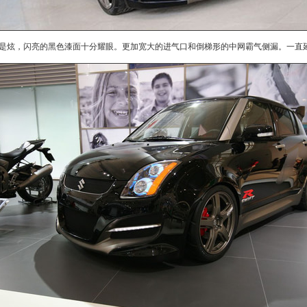
炫，闪亮的黑色漆面十分耀眼。更加宽大的进气口和倒梯形的中网霸气侧漏。一直