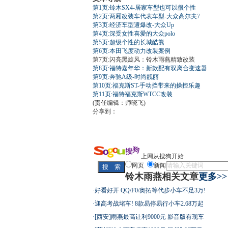
第1页:铃木SX4-居家车型也可以很个性
第2页:两厢改装车代表车型-大众高尔夫7
第3页:经济车型遭爆改-大众Up
第4页:深受女性喜爱的大众polo
第5页:超级个性的长城酷熊
第6页:本田飞度动力改装案例
第7页:闪亮黑旋风：铃木雨燕精致改装
第8页:福特嘉年华：新款配有双离合变速器
第9页:奔驰A级-时尚靓丽
第10页:福克斯ST-手动挡带来的操控乐趣
第11页:福特福克斯WTCC改装
(责任编辑：师晓飞)
分享到：
上网从搜狗开始
网页
新闻
铃木雨燕相关文章
更多>>
·
好看好开 QQ/F0/奥拓等代步小车不足3万!
·
迎高考战堵车! 8款易停易行小车2.68万起
·
[西安]雨燕最高让利9000元 影音版有现车