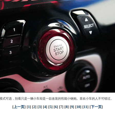
式可选，别看只是一辆小车却是一款改装的性能小钢炮。喜欢小车的人不可错过。
[
上一页
] [
1
] [
2
] [
3
] [
4
] [
5
] [
6
] [7] [
8
] [
9
] [
10
] [
11
] [
下一页
]