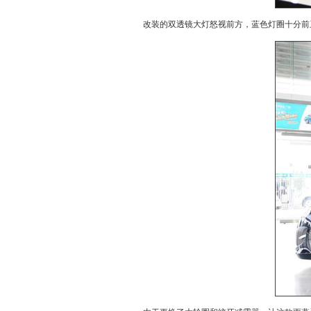
改装的双透镜大灯怒视前方，蓝色灯圈十分前卫