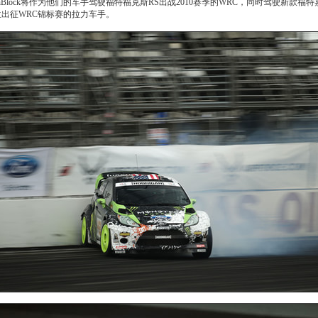
KenBlock将作为他们的车手驾驶福特福克斯RS出战2010赛季的WRC，同时驾驶新
第一位出征WRC锦标赛的拉力车手。