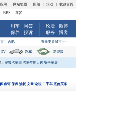
P应用
|
网站地图
|
回顾
|
滚动
|
收藏首页
-
BBS
-
博客
用车
问答
论坛
微博
保养
投诉
服务
博客
南京
|
合肥
查看更多城市>>
SUV
跑车
新能源
词：
搜狐汽车周
汽车年度大选
安全车展
解
点评
保养
油耗
文章
论坛
二手车
底价买车