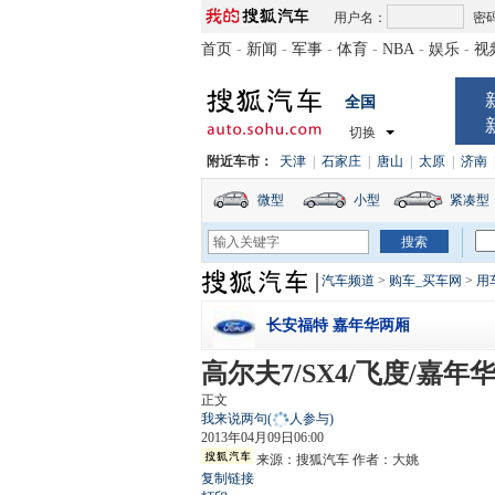
用户名：
密
首页
-
新闻
-
军事
-
体育
-
NBA
-
娱乐
-
视
全国
切换
附近车市：
天津
|
石家庄
|
唐山
|
太原
|
济南
微型
小型
紧凑型
汽车频道
>
购车_买车网
>
用
长安福特 嘉年华两厢
高尔夫7/SX4/飞度/嘉年
正文
我来说两句
(
人参与)
2013年04月09日06:00
来源：
搜狐汽车
作者：大姚
复制链接