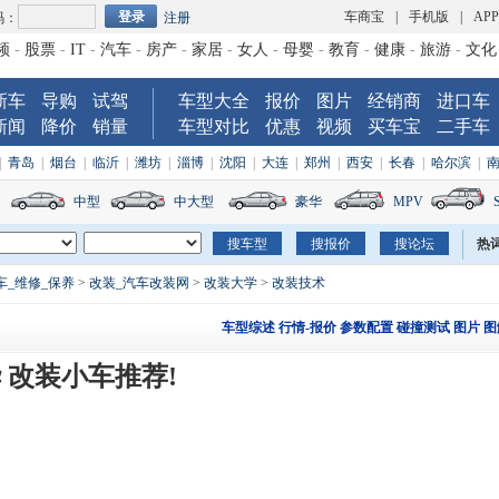
车商宝
|
手机版
|
AP
码：
注册
频
-
股票
-
IT
-
汽车
-
房产
-
家居
-
女人
-
母婴
-
教育
-
健康
-
旅游
-
文化
新车
导购
试驾
车型大全
报价
图片
经销商
进口车
新闻
降价
销量
车型对比
优惠
视频
买车宝
二手车
|
青岛
|
烟台
|
临沂
|
潍坊
|
淄博
|
沈阳
|
大连
|
郑州
|
西安
|
长春
|
哈尔滨
|
中型
中大型
豪华
MPV
热
车_维修_保养
>
改装_汽车改装网
>
改装大学
>
改装技术
车型综述
行情-报价
参数配置
碰撞测试
图片
图
华 改装小车推荐!