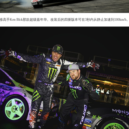
en Blck那款超级嘉年华。改装后的四驱版本可在3秒内从静止加速到100km/h