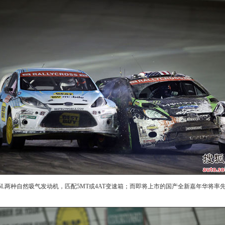
L两种自然吸气发动机，匹配5MT或4AT变速箱；而即将上市的国产全新嘉年华将率先推