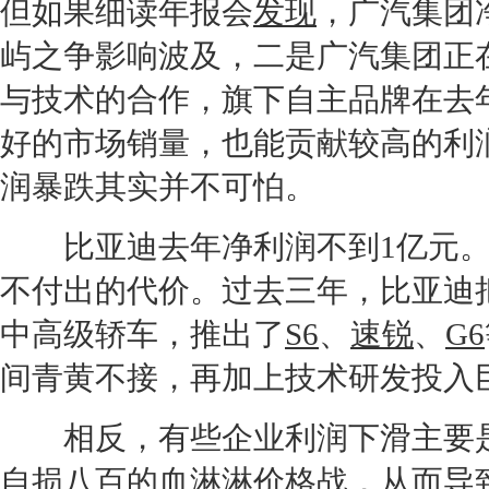
但如果细读年报会
发现
，
广汽集团
屿之争影响波及，二是
广汽集团
正
与技术的合作，旗下自主品牌在去
好的市场销量，也能贡献较高的利
润暴跌其实并不可怕。
比亚迪
去年净利润不到1亿元
不付出的代价。过去三年，
比亚迪
中高级轿车，推出了
S6
、
速锐
、
G6
间青黄不接，再加上技术研发投入
相反，有些企业利润下滑主要是
自损八百的血淋淋价格战，从而导