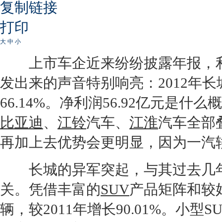
复制链接
打印
大
中
小
上市车企近来纷纷披露年报，利
发出来的声音特别响亮：2012年
长
66.14%。净利润56.92亿元是什么
比亚迪
、
江铃
汽车、
江淮
汽车全部
再加上去优势会更明显，因为
一汽
长城
的异军突起，与其过去几
关。凭借丰富的
SUV
产品矩阵和较
辆，较2011年增长90.01%。小型
S