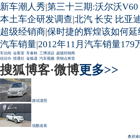
新车潮人秀
|
第三十三期:沃尔沃V60
本土车企研发调查
|
北汽
长安
比亚
超级经销商
|
保时捷的辉煌该如何延
汽车销量
|
2012年11月汽车销量179
车访间
会客室
车春秋
三博演议
超级经销商
信访办
悟透社
金狐谍
汽车视频
营销点将堂
搜狐博客·微博
更多>>
路试谍照
炫酷改装
政府难