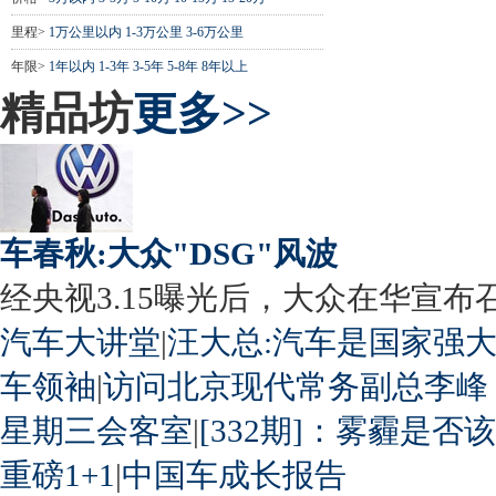
里程>
1万公里以内
1-3万公里
3-6万公里
年限>
1年以内
1-3年
3-5年
5-8年
8年以上
精品坊
更多>>
车春秋:大众"DSG"风波
经央视3.15曝光后，大众在华宣布召回
汽车大讲堂
|
汪大总:汽车是国家强
车领袖
|
访问北京现代常务副总李峰
星期三会客室
|
[332期]：雾霾是否
重磅1+1
|
中国车成长报告