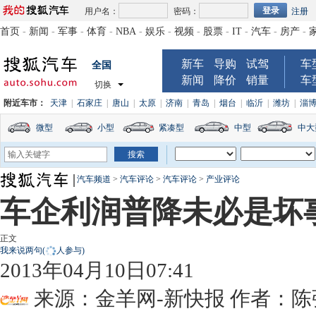
用户名：
密码：
注册
首页
-
新闻
-
军事
-
体育
-
NBA
-
娱乐
-
视频
-
股票
-
IT
-
汽车
-
房产
-
新车
导购
试驾
车
全国
新闻
降价
销量
车
切换
附近车市：
天津
|
石家庄
|
唐山
|
太原
|
济南
|
青岛
|
烟台
|
临沂
|
潍坊
|
淄
微型
小型
紧凑型
中型
中大
汽车频道
>
汽车评论
>
汽车评论
>
产业评论
车企利润普降未必是坏事
正文
我来说两句
(
人参与)
2013年04月10日07:41
来源：
金羊网-新快报
作者：陈