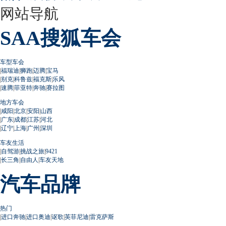
网站导航
SAA搜狐车会
车型车会
|
福瑞迪
|
狮跑
|
迈腾
|
宝马
|
别克
|
科鲁兹
|
福克斯
|
乐风
|
速腾
|
菲亚特
|
奔驰
|
赛拉图
地方车会
|
咸阳
|
北京
|
安阳
|
山西
|
广东
|
成都
|
江苏
|
河北
|
辽宁
|
上海
|
广州
|
深圳
车友生活
|
自驾游
|
挑战之旅
|
9421
|
长三角
|
自由人
|
车友天地
汽车品牌
热门
|
进口奔驰
|
进口奥迪
|
讴歌
|
英菲尼迪
|
雷克萨斯