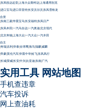
|
东风悦达起亚
|
上海大众斯柯达
|
上海通用别克
|
进口宝马
|
进口菲亚特
|
长安沃尔沃
|
东风雪铁龙
合资
|
东南三菱
|
华晨宝马
|
长安福特
|
东风日产
|
东风本田
|
一汽马自达
|
一汽奥迪
|
北京现代
|
北京奔驰
|
上海大众
|
一汽大众
|
一汽丰田
自主
|
奇瑞
|
吉利
|
华泰
|
全球鹰
|
海马
|
瑞麒
|
威麟
|
帝豪
|
英伦汽车
|
华晨中华
|
哈飞
|
东风风行
|
长城
|
荣威
|
长安
|
中兴
|
比亚迪
|
东南
|
广汽
实用工具
网站地图
手机查违章
汽车投诉
网上查油耗