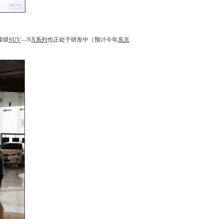
凑级
SUV
—N
X系列
也正处于研发中（预计今年
东京