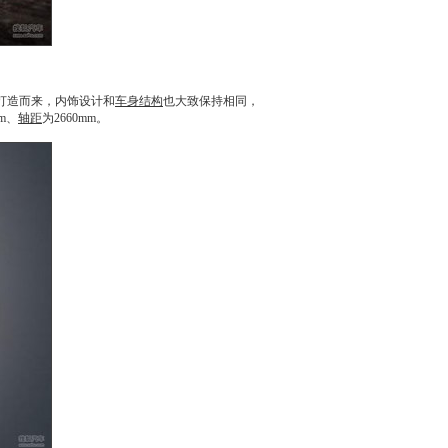
打造而来，内饰设计和
车身结构
也大致保持相同，
mm、
轴距
为2660mm。