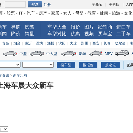
车商宝
|
手机版
|
AP
码：
注册
频
-
股票
-
IT
-
汽车
-
房产
-
家居
-
女人
-
母婴
-
教育
-
健康
-
旅游
-
文化
新车
导购
试驾
车型大全
报价
图片
经销商
进口车
新闻
降价
销量
车型对比
优惠
视频
买车宝
二手车
|
青岛
|
烟台
|
临沂
|
潍坊
|
淄博
|
沈阳
|
大连
|
郑州
|
西安
|
长春
|
哈尔滨
|
中型
中大型
豪华
MPV
热
车资讯
>
新车汇总
/上海车展大众新车