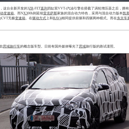
擎，这台全新开发的3
ZR
-FET
直列
四缸双VVT-i汽油引擎在搭载了涡轮增压器之后，拥有了1
动变速箱
。而N
X3
00h则延续
雷克萨斯
家族的混合动力特色，采用与混合动力版本
凯
CVT无极
变速箱
。在
驱动方式
上和
RAV4
相同提供前驱和四驱两种模式。而在
东京车
款
思域
旅行车
的概念版车型。日前有国外媒体曝光了
思域
旅行版的路试谍照。