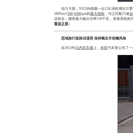
动力方面，NX200t搭载一台2.0L涡轮增压引
280Nm/1
500
-
4500
rpm的
最大扭矩
，与之匹配六速
自
达组合，拥有最大输出功率150千瓦，变速系统则为
看该文章
）
思域旅行版路试谍照 保持概念车前瞻风格
在2013年
日内瓦车展
上，
本田
汽车曾公布了一