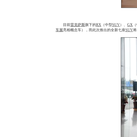
目前
雷克萨斯
旗下的
RX
（中型
SUV
）、
GX
（
车展
亮相概念车），而此次推出的全新七座
SUV
将