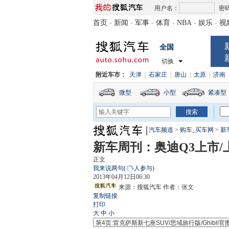
用户名：
密
首页
-
新闻
-
军事
-
体育
-
NBA
-
娱乐
-
视
全国
切换
附近车市：
天津
|
石家庄
|
唐山
|
太原
|
济南
微型
小型
紧凑型
汽车频道
>
购车_买车网
>
新
新车周刊：奥迪Q3上市
正文
我来说两句
(
人参与)
2013年04月12日06:30
来源：
搜狐汽车
作者：张文
复制链接
打印
大
中
小