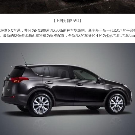
【上图为新RAV4】
克萨斯
NX车系，共分为NX200t和N
X3
00h两种车型
级别
。
新车
基于新一代
RAV4
的平台
。最新的纺锤型水箱面罩将成为标准配置，全新NX的车身尺寸约为
458
0*1845*1670