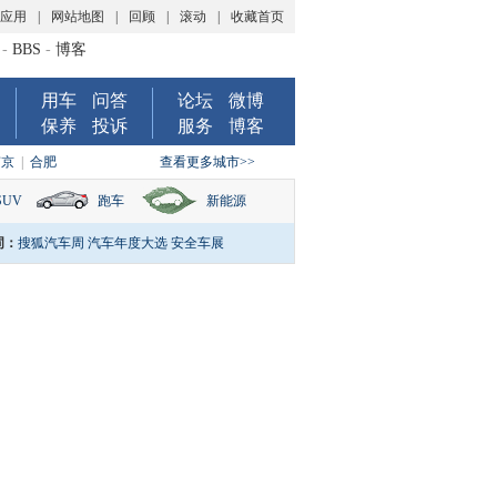
P应用
|
网站地图
|
回顾
|
滚动
|
收藏首页
-
BBS
-
博客
用车
问答
论坛
微博
保养
投诉
服务
博客
南京
|
合肥
查看更多城市>>
SUV
跑车
新能源
词：
搜狐汽车周
汽车年度大选
安全车展