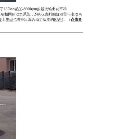
32kw/
4500
-6000rpm的最大输出功率和
美瑞
相同的动力系统，2493cc
直列
四缸引擎与电动马
展
上
丰田
也将推出混合动力版本的
RAV4
。（
点击查