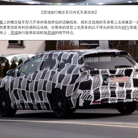
【思域旅行概念车日内瓦车展实拍】
展
上的概念版车型几乎保持着相类似的流畅线条。细长且低矮的车身看上去就像是一
然要更加富有科技感和运动感。在整体的造型上也更多的以子弹头的形式向
MPV
靠拢
画上，
思域
旅行版将延续欧版
思域
的细节特点。