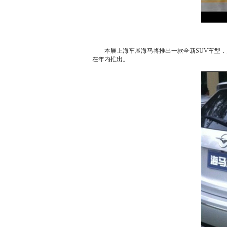
本届
上海车展
海马
将推出一款全
新SUV
车型，
在年内推出。