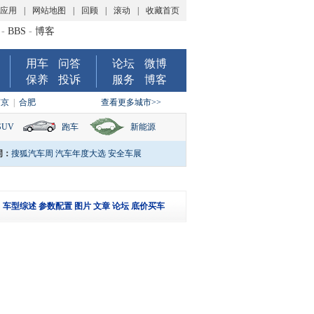
P应用
|
网站地图
|
回顾
|
滚动
|
收藏首页
-
BBS
-
博客
用车
问答
论坛
微博
保养
投诉
服务
博客
南京
|
合肥
查看更多城市>>
SUV
跑车
新能源
词：
搜狐汽车周
汽车年度大选
安全车展
车型综述
参数配置
图片
文章
论坛
底价买车