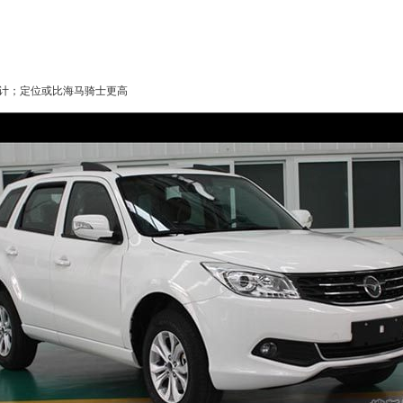
计；定位或比
海马骑士
更高