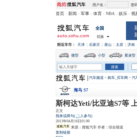
用户名：
密
首页
-
新闻
-
军事
-
体育
-
NBA
-
娱乐
-
视
全国
切换
附近车市：
天津
|
石家庄
|
唐山
|
太原
|
济南
微型
小型
紧凑型
汽车频道
>
购车_买车网
>
汽
海马 S7
斯柯达Yeti/比亚迪S7等
正文
我来说两句
(
人参与)
2013年04月16日01:00
来源：
搜狐汽车
作者：综合报道
复制链接