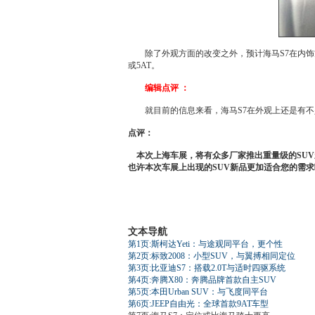
除了外观方面的改变之外，预计
海马
S7
在内饰
或5AT。
编辑点评 ：
就目前的信息来看，
海马
S7
在外观上还是有不
点评：
本次上海车展，将有众多厂家推出重量级的SUV
也许本次车展上出现的SUV新品更加适合您的需求
文本导航
第1页:斯柯达Yeti：与途观同平台，更个性
第2页:标致2008：小型SUV，与翼搏相同定位
第3页:比亚迪S7：搭载2.0T与适时四驱系统
第4页:奔腾X80：奔腾品牌首款自主SUV
第5页:本田Urban SUV：与飞度同平台
第6页:JEEP自由光：全球首款9AT车型