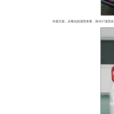
外观方面，从曝光的谍照来看，
海马
S7
谍照采