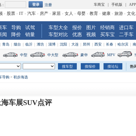
车商宝
|
手机版
|
AP
码：
注册
频
-
股票
-
IT
-
汽车
-
房产
-
家居
-
女人
-
母婴
-
教育
-
健康
-
旅游
-
文化
新车
导购
试驾
车型大全
报价
图片
经销商
进口车
新闻
降价
销量
车型对比
优惠
视频
买车宝
二手车
|
青岛
|
烟台
|
临沂
|
潍坊
|
淄博
|
沈阳
|
大连
|
郑州
|
西安
|
长春
|
哈尔滨
|
中型
中大型
豪华
MPV
热
车导购
>
初步海选
 上海车展SUV点评