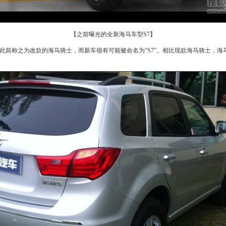
【之前曝光的全新海马车型S7】
此前称之为改款的
海马骑士
，而
新车
很有可能被命名为“
S7
”。相比现款
海马骑士
，
海