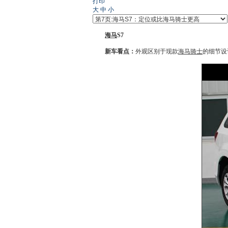
打印
大
中
小
海马
S7
新车
看点：
外观区别于现款
海马骑士
的细节设