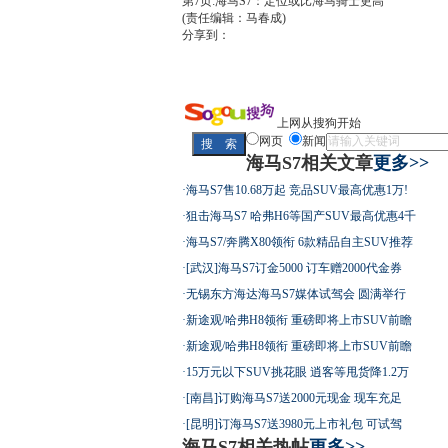
第7页:海马S7：定位或比海马骑士更高
(责任编辑：马春成)
分享到：
上网从搜狗开始
网页
新闻
海马S7相关文章
更多>>
·
海马S7售10.68万起 竞品SUV最高优惠1万!
·
狙击海马S7 哈弗H6等国产SUV最高优惠4千
·
海马S7/奔腾X80领衔 6款精品自主SUV推荐
·
[武汉]海马S7订金5000 订车赠2000代金券
·
无锡东方海达海马S7媒体试驾会 圆满举行
·
新途观/哈弗H8领衔 重磅即将上市SUV前瞻
·
新途观/哈弗H8领衔 重磅即将上市SUV前瞻
·
15万元以下SUV挑花眼 逍客等甩货降1.2万
·
[南昌]订购海马S7送2000元现金 现车充足
·
[昆明]订海马S7送3980元上市礼包 可试驾
海马S7相关热帖
更多>>