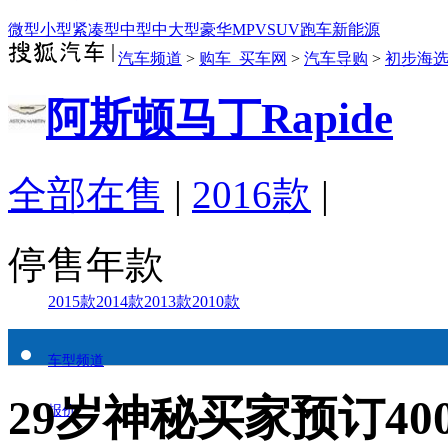
微型
小型
紧凑型
中型
中大型
豪华
MPV
SUV
跑车
新能源
汽车频道
>
购车_买车网
>
汽车导购
>
初步海
阿斯顿马丁Rapide
全部在售
|
2016款
|
停售年款
2015款
2014款
2013款
2010款
车型频道
29岁神秘买家预订40
报价