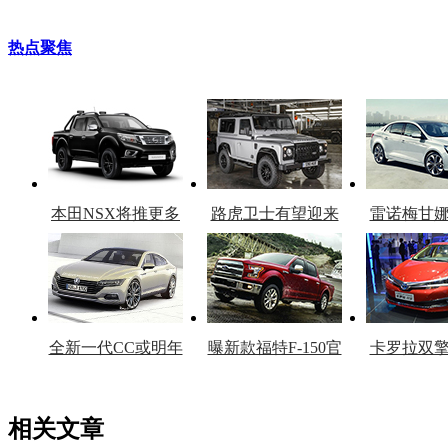
热点聚焦
本田NSX将推更多
路虎卫士有望迎来
雷诺梅甘
车型
复产
官
全新一代CC或明年
曝新款福特F-150官
卡罗拉双
上市
图
上
相关文章