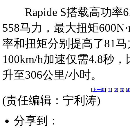
Rapide S搭载高功
558马力，最大扭矩600
率和扭矩分别提高了81马力和20
100km/h加速仅需4.8
升至306公里/小时。
[
上一页
] [
1
] [
2
] [
3
] [
4
(责任编辑：宁利涛)
分享到：