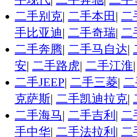
二手别克
|
二手本田
|
二
手比亚迪
|
二手奇瑞
|
二
二手奔腾
|
二手马自达
|
安
|
二手路虎
|
二手江淮
二手JEEP
|
二手三菱
|
二
克萨斯
|
二手凯迪拉克
|
二手海马
|
二手吉利
|
二
手中华
|
二手法拉利
|
二