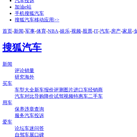
汽车投诉
加油e站
手机搜狐汽车
搜狐汽车移动应用>>
首页
-
新闻
-
军事
-
体育
-
NBA
-
娱乐
-
视频
-
股票
-
IT
-
汽车
-
房产
-
家居
-
搜狐汽车
新闻
评论
销量
研究
海外
买车
车型大全
新车
报价
评测
图片
进口车
经销商
汽车对比
导购
降价
试驾
视频
特惠车
二手车
用车
保养
违章查询
服务
汽车投诉
爱车
论坛
车迷
问答
自驾
车展
口碑