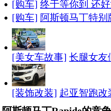
[购车]
终于等你到 还好
[购车]
阿斯顿马丁特别版
[美女车故事]
长腿女友
[装饰改装]
起亚智跑改
阿斯顿马丁Rapide的竞